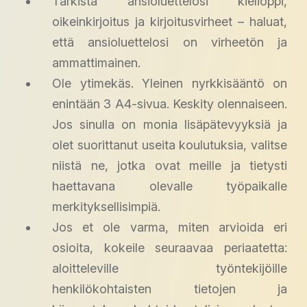
Tarkista ansioluettelosi kielioppi,
oikeinkirjoitus ja kirjoitusvirheet – haluat,
että ansioluettelosi on virheetön ja
ammattimainen.
Ole ytimekäs. Yleinen nyrkkisääntö on
enintään 3 A4-sivua. Keskity olennaiseen.
Jos sinulla on monia lisäpätevyyksiä ja
olet suorittanut useita koulutuksia, valitse
niistä ne, jotka ovat meille ja tietysti
haettavana olevalle työpaikalle
merkityksellisimpiä.
Jos et ole varma, miten arvioida eri
osioita, kokeile seuraavaa periaatetta:
aloitteleville työntekijöille
henkilökohtaisten tietojen ja