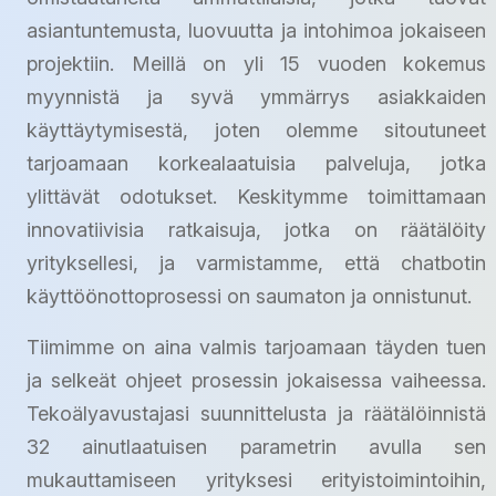
asiantuntemusta, luovuutta ja intohimoa jokaiseen
projektiin. Meillä on yli 15 vuoden kokemus
myynnistä ja syvä ymmärrys asiakkaiden
käyttäytymisestä, joten olemme sitoutuneet
tarjoamaan korkealaatuisia palveluja, jotka
ylittävät odotukset. Keskitymme toimittamaan
innovatiivisia ratkaisuja, jotka on räätälöity
yrityksellesi, ja varmistamme, että chatbotin
käyttöönottoprosessi on saumaton ja onnistunut.
Tiimimme on aina valmis tarjoamaan täyden tuen
ja selkeät ohjeet prosessin jokaisessa vaiheessa.
Tekoälyavustajasi suunnittelusta ja räätälöinnistä
32 ainutlaatuisen parametrin avulla sen
mukauttamiseen yrityksesi erityistoimintoihin,