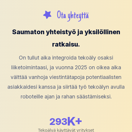
Ota yhteyttä
Saumaton yhteistyö ja yksilöllinen
ratkaisu.
On tullut aika integroida tekoäly osaksi
liiketoimintaasi, ja vuonna 2025 on oikea aika
välttää vanhoja viestintätapoja potentiaalisten
asiakkaidesi kanssa ja siirtää työ tekoälyn avulla
roboteille ajan ja rahan säästämiseksi.
K+
300
Tekoälyä käyttävät yritykset