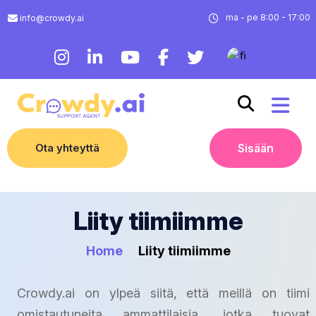
ma - pe 8:00 - 17:00
info@crowdy.ai
Ota yhteyttä
Sisään
Liity tiimiimme
Home
Liity tiimiimme
Crowdy.ai on ylpeä siitä, että meillä on tiimi
omistautuneita ammattilaisia, jotka tuovat