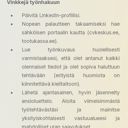
Vinkkejä työnhakuun
Päivitä LinkedIn-profiilisi.
Nopean palautteen takaamiseksi hae
sähköisen portaalin kautta (cvkeskus.ee,
tootukassa.ee).
Lue työnkuvaus huolellisesti
varmistaaksesi, että olet antanut kaikki
olennaiset tiedot ja olet sopiva haluttuun
tehtävään (erityistä huomiota on
kiinnitettävä kielitaitoon).
Lähetä ajantasainen, hyvin jäsennelty
ansioluettelo. Aloita viimeisimmästä
työtehtävästäsi ja mainitse
yksityiskohtaisesti vastuualueesi ja
mahdolliset uran saavutukset.