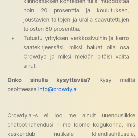
kiinnostuksen kohteiden tulisi muodostaa
noin 20 prosenttia ja koulutuksen,
joustavien taitojen ja uralla saavutettujen
tulosten 80 prosenttia.
Tutustu yrityksen verkkosivuihin ja kerro
saatekirjeessäsi, miksi haluat olla osa
Crowdya ja miksi meidän pitäisi valita
sinut.
Onko sinulla kysyttävää?
Kysy meiltä
osoitteessa
info@crowdy.ai
Crowdy.ai-s ei loo me ainult uuenduslikke
chatbot-lahendusi – me loome kogukonna, mis
keskendub nutikale kliendisuhtlusele,