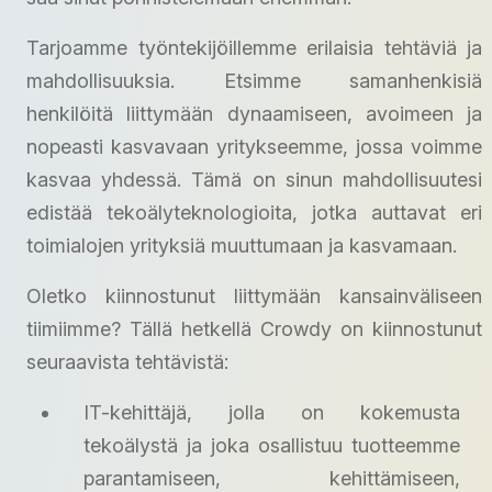
Tarjoamme työntekijöillemme erilaisia tehtäviä ja
mahdollisuuksia. Etsimme samanhenkisiä
henkilöitä liittymään dynaamiseen, avoimeen ja
nopeasti kasvavaan yritykseemme, jossa voimme
kasvaa yhdessä. Tämä on sinun mahdollisuutesi
edistää tekoälyteknologioita, jotka auttavat eri
toimialojen yrityksiä muuttumaan ja kasvamaan.
Oletko kiinnostunut liittymään kansainväliseen
tiimiimme? Tällä hetkellä Crowdy on kiinnostunut
seuraavista tehtävistä:
IT-kehittäjä, jolla on kokemusta
tekoälystä ja joka osallistuu tuotteemme
parantamiseen, kehittämiseen,