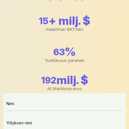
+ milj. $
15
maailman BKT:hen
%
64
Tuottavuus paranee
milj. $
196
AI Markkina-arvo