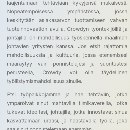
laajentamaan tehtäviään kykyjensä mukaisesti.
Nopeatempoisessa ympäristössä, jossa
keskitytään asiakasarvon tuottamiseen vahvan
tuoteinnovaation avulla, Crowdyn työntekijöillä ja
johtajilla on mahdollisuus työskennellä maailman
johtavien yritysten kanssa. Jos etsit rajattomia
mahdollisuuksia ja kulttuuria, jossa etenemisesi
määräytyy vain ponnistelujesi ja suoritustesi
perusteella, Crowdy voi olla täydellinen
työllistymismahdollisuus sinulle.
Etsi työpaikkojamme ja hae tehtäviin, jotka
ympäröivät sinut mahtavilla tiimikavereilla, jotka
tukevat ideoitasi, johtajilla, jotka innostavat sinua
kasvattamaan uraasi, ja haastavalla työllä, joka
saa sinut ponnistelemaan enemmän.