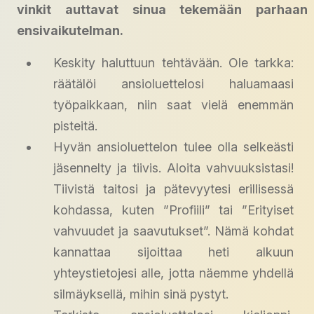
vinkit auttavat sinua tekemään parhaan
ensivaikutelman.
Keskity haluttuun tehtävään. Ole tarkka:
räätälöi ansioluettelosi haluamaasi
työpaikkaan, niin saat vielä enemmän
pisteitä.
Hyvän ansioluettelon tulee olla selkeästi
jäsennelty ja tiivis. Aloita vahvuuksistasi!
Tiivistä taitosi ja pätevyytesi erillisessä
kohdassa, kuten ”Profiili” tai ”Erityiset
vahvuudet ja saavutukset”. Nämä kohdat
kannattaa sijoittaa heti alkuun
yhteystietojesi alle, jotta näemme yhdellä
silmäyksellä, mihin sinä pystyt.