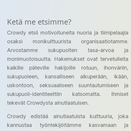
Ketä me etsimme?
Crowdy etsii motivoituneita nuoria ja tiimipelaajia
osaksi monikulttuurista organisaatiotamme.
Arvostamme sukupuolten tasa-arvoa ja
monimuotoisuutta. Hakemukset ovat tervetulleita
kaikille päteville hakijoille rotuun, ihonväriin,
sukupuoleen, kansalliseen alkuperään, ikään,
uskontoon, seksuaaliseen suuntautumiseen ja
sukupuoli-identiteettiin katsomatta. Ihmiset
tekevät Crowdysta ainutlaatuisen.
Crowdy edistää ainutlaatuista kulttuuria, joka
kannustaa työntekijöitämme kasvamaan ja