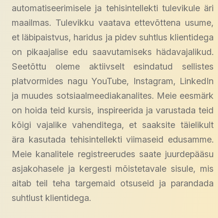
automatiseerimisele ja tehisintellekti tulevikule äri
maailmas. Tulevikku vaatava ettevõttena usume,
et läbipaistvus, haridus ja pidev suhtlus klientidega
on pikaajalise edu saavutamiseks hädavajalikud.
Seetõttu oleme aktiivselt esindatud sellistes
platvormides nagu YouTube, Instagram, LinkedIn
ja muudes sotsiaalmeediakanalites. Meie eesmärk
on hoida teid kursis, inspireerida ja varustada teid
kõigi vajalike vahenditega, et saaksite täielikult
ära kasutada tehisintellekti viimaseid edusamme.
Meie kanalitele registreerudes saate juurdepääsu
asjakohasele ja kergesti mõistetavale sisule, mis
aitab teil teha targemaid otsuseid ja parandada
suhtlust klientidega.