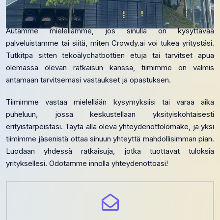
Autamme mielellämme, jos sinulla on kysyttävää
palveluistamme tai siitä, miten Crowdy.ai voi tukea yritystäsi.
Tutkitpa sitten tekoälychatbottien etuja tai tarvitset apua
olemassa olevan ratkaisun kanssa, tiimimme on valmis
antamaan tarvitsemasi vastaukset ja opastuksen.
Tiimimme vastaa mielellään kysymyksiisi tai varaa aika
puheluun, jossa keskustellaan yksityiskohtaisesti
erityistarpeistasi. Täytä alla oleva yhteydenottolomake, ja yksi
tiimimme jäsenistä ottaa sinuun yhteyttä mahdollisimman pian.
Luodaan yhdessä ratkaisuja, jotka tuottavat tuloksia
yrityksellesi. Odotamme innolla yhteydenottoasi!