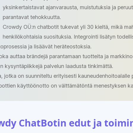
yksinkertaistavat ajanvarausta, muistutuksia ja peruu
parantavat tehokkuutta.
Crowdy OÜ:n chatbotit tukevat yli 30 kieltä, mikä mah
henkilökohtaisia suosituksia. Integrointi lisätyn todel
toprosessia ja lisäävät heräteostoksia.
ka auttaa brändejä parantamaan tuotteita ja markkinoin
 kysyntäpiikkejä palvelun laadusta tinkimättä.
a, jotka on suunniteltu erityisesti kauneudenhoitoala
ottien käyttöönotto on välttämätöntä menestyksen kanna
wdy ChatBotin edut ja toimi