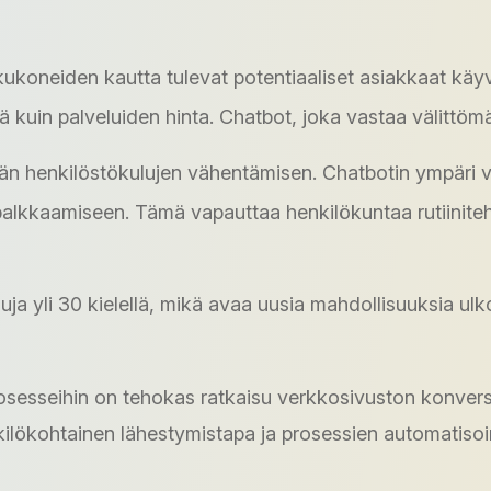
koneiden kautta tulevat potentiaaliset asiakkaat käy
kuin palveluiden hinta. Chatbot, joka vastaa välittömä
än henkilöstökulujen vähentämisen. Chatbotin ympäri 
palkkaamiseen. Tämä vapauttaa henkilökuntaa rutiiniteh
a yli 30 kielellä, mikä avaa uusia mahdollisuuksia ul
prosesseihin on tehokas ratkaisu verkkosivuston konver
lökohtainen lähestymistapa ja prosessien automatisoin