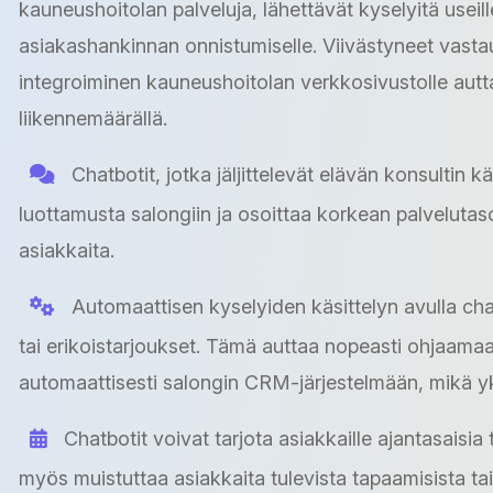
kauneushoitolan palveluja, lähettävät kyselyitä usei
asiakashankinnan onnistumiselle. Viivästyneet vastau
integroiminen kauneushoitolan verkkosivustolle autt
liikennemäärällä.
Chatbotit, jotka jäljittelevät elävän konsultin 
luottamusta salongiin ja osoittaa korkean palveluta
asiakkaita.
Automaattisen kyselyiden käsittelyn avulla chat
tai erikoistarjoukset. Tämä auttaa nopeasti ohjaamaan
automaattisesti salongin CRM-järjestelmään, mikä yk
Chatbotit voivat tarjota asiakkaille ajantasaisia t
myös muistuttaa asiakkaita tulevista tapaamisista ta