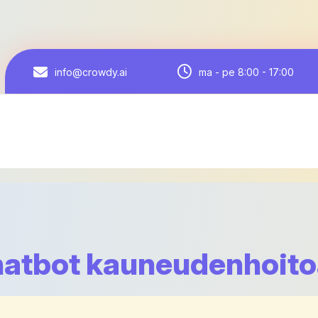
ma - pe 8:00 - 17:00
info@crowdy.ai
hatbot kauneudenhoitoa