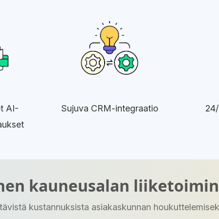
t AI-
Sujuva CRM-integraatio
24/
aukset
nen kauneusalan liiketoimi
tävistä kustannuksista asiakaskunnan houkuttelemiseksi