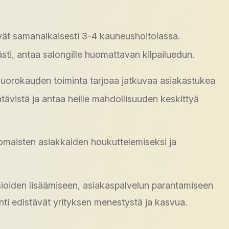
vät samanaikaisesti 3-4 kauneushoitolassa.
sti, antaa salongille huomattavan kilpailuedun.
vuorokauden toiminta tarjoaa jatkuvaa asiakastukea
tävistä ja antaa heille mahdollisuuden keskittyä
komaisten asiakkaiden houkuttelemiseksi ja
sioiden lisäämiseen, asiakaspalvelun parantamiseen
ti edistävät yrityksen menestystä ja kasvua.