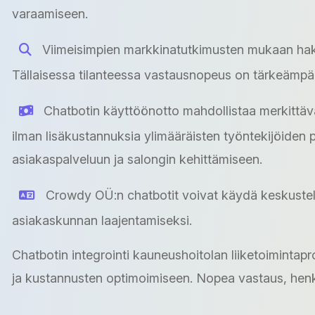
varaamiseen.
Viimeisimpien markkinatutkimusten mukaan haku
Tällaisessa tilanteessa vastausnopeus on tärkeämpää 
Chatbotin käyttöönotto mahdollistaa merkittäv
ilman lisäkustannuksia ylimääräisten työntekijöiden 
asiakaspalveluun ja salongin kehittämiseen.
Crowdy OÜ:n chatbotit voivat käydä keskusteluj
asiakaskunnan laajentamiseksi.
Chatbotin integrointi kauneushoitolan liiketoiminta
ja kustannusten optimoimiseen. Nopea vastaus, henki