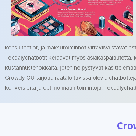
konsultaatiot, ja maksutoiminnot virtaviivaistavat os
Tekoälychatbotit keräävät myös asiakaspalautetta, jo
kustannustehokkaita, joten ne pystyvät käsittelemään
Crowdy OÜ tarjoaa räätälöitävissä olevia chatbottej
konversioita ja optimoimaan toimintoja. Tekoälychatb
Cro