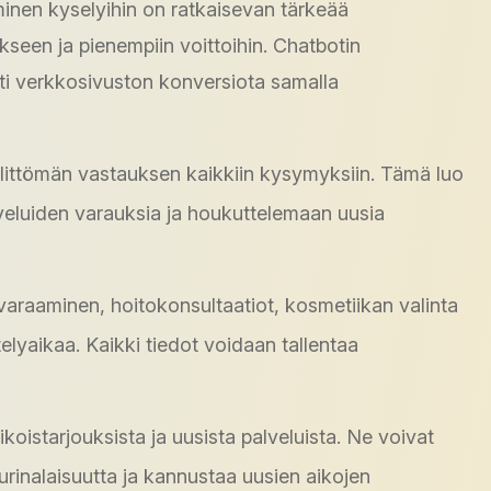
minen kyselyihin on ratkaisevan tärkeää
seen ja pienempiin voittoihin. Chatbotin
ti verkkosivuston konversiota samalla
 välittömän vastauksen kaikkiin kysymyksiin. Tämä luo
lveluiden varauksia ja houkuttelemaan uusia
 varaaminen, hoitokonsultaatiot, kosmetiikan valinta
elyaikaa. Kaikki tiedot voidaan tallentaa
rikoistarjouksista ja uusista palveluista. Ne voivat
urinalaisuutta ja kannustaa uusien aikojen