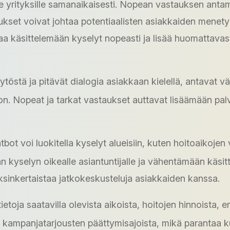
lle yrityksille samanaikaisesti. Nopean vastauksen anta
kset voivat johtaa potentiaalisten asiakkaiden menetyk
aa käsittelemään kyselyt nopeasti ja lisää huomattavas
käytöstä ja pitävät dialogia asiakkaan kielellä, antavat
son. Nopeat ja tarkat vastaukset auttavat lisäämään pa
bot voi luokitella kyselyt alueisiin, kuten hoitoaikojen
 kyselyn oikealle asiantuntijalle ja vähentämään käsitt
sinkertaistaa jatkokeskusteluja asiakkaiden kanssa.
ietoja saatavilla olevista aikoista, hoitojen hinnoista, e
i kampanjatarjousten päättymisajoista, mikä parantaa k