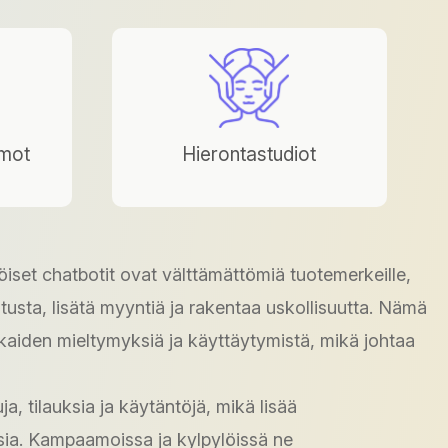
amot
Hierontastudiot
set chatbotit ovat välttämättömiä tuotemerkeille,
usta, lisätä myyntiä ja rakentaa uskollisuutta. Nämä
kkaiden mieltymyksiä ja käyttäytymistä, mikä johtaa
a, tilauksia ja käytäntöjä, mikä lisää
sia. Kampaamoissa ja kylpylöissä ne