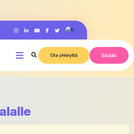
Ota yhteyttä
Sisään
lalle