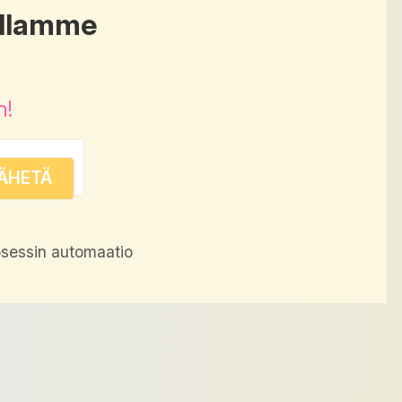
illamme
n!
sessin automaatio