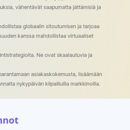
tuksia, vähentävät saapumatta jättämisiä ja
dollistaa globaalin sitoutumisen ja tarjoaa
lisuuden kanssa mahdollistaa virtuaaliset
tistrategioita. Ne ovat skaalautuvia ja
lle parantamaan asiakaskokemusta, lisäämään
lta nykypäivän kilpailluilla markkinoilla.
nnot