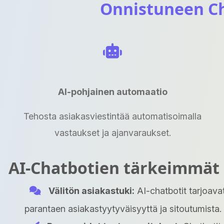
Onnistuneen Ch
AI-pohjainen automaatio
Tehosta asiakasviestintää automatisoimalla
vastaukset ja ajanvaraukset.
AI-Chatbotien tärkeimmät 
Välitön asiakastuki:
AI-chatbotit tarjoava
parantaen asiakastyytyväisyyttä ja sitoutumista.