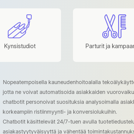
Kynsistudiot
Parturit ja kampa
Nopeatempoisella kauneudenhoitoalalla tekoälykäyttöi
jotta ne voivat automatisoida asiakkaiden vuorovaikut
chatbotit personoivat suosituksia analysoimalla asia
korkeampiin ristiinmyynti- ja konversiolukuihin.
Chatbotit käsittelevät 24/7-tuen avulla tuotetiedusteluj
asiakastyytyväisyyttä ja vähentää toimintakustannuk