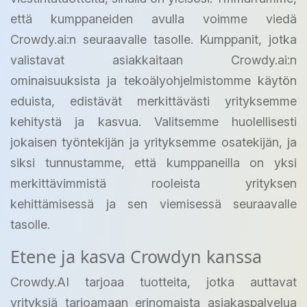
että kumppaneiden avulla voimme viedä
Crowdy.ai:n seuraavalle tasolle. Kumppanit, jotka
valistavat asiakkaitaan Crowdy.ai:n
ominaisuuksista ja tekoälyohjelmistomme käytön
eduista, edistävät merkittävästi yrityksemme
kehitystä ja kasvua. Valitsemme huolellisesti
jokaisen työntekijän ja yrityksemme osatekijän, ja
siksi tunnustamme, että kumppaneilla on yksi
merkittävimmistä rooleista yrityksen
kehittämisessä ja sen viemisessä seuraavalle
tasolle.
Etene ja kasva Crowdyn kanssa
Crowdy.AI tarjoaa tuotteita, jotka auttavat
yrityksiä tarjoamaan erinomaista asiakaspalvelua