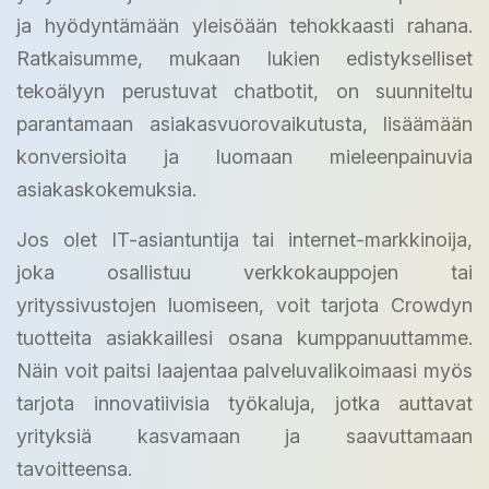
ja hyödyntämään yleisöään tehokkaasti rahana.
Ratkaisumme, mukaan lukien edistykselliset
tekoälyyn perustuvat chatbotit, on suunniteltu
parantamaan asiakasvuorovaikutusta, lisäämään
konversioita ja luomaan mieleenpainuvia
asiakaskokemuksia.
Jos olet IT-asiantuntija tai internet-markkinoija,
joka osallistuu verkkokauppojen tai
yrityssivustojen luomiseen, voit tarjota Crowdyn
tuotteita asiakkaillesi osana kumppanuuttamme.
Näin voit paitsi laajentaa palveluvalikoimaasi myös
tarjota innovatiivisia työkaluja, jotka auttavat
yrityksiä kasvamaan ja saavuttamaan
tavoitteensa.