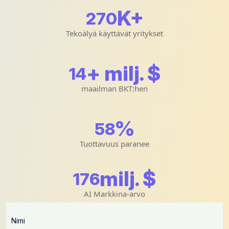
K+
293
Tekoälyä käyttävät yritykset
+ milj. $
15
maailman BKT:hen
%
63
Tuottavuus paranee
milj. $
192
AI Markkina-arvo