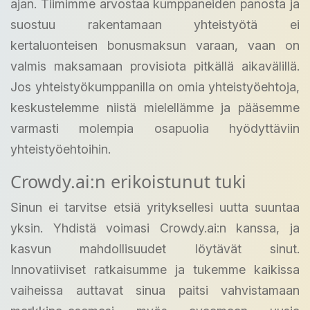
ajan. Tiimimme arvostaa kumppaneiden panosta ja
suostuu rakentamaan yhteistyötä ei
kertaluonteisen bonusmaksun varaan, vaan on
valmis maksamaan provisiota pitkällä aikavälillä.
Jos yhteistyökumppanilla on omia yhteistyöehtoja,
keskustelemme niistä mielellämme ja pääsemme
varmasti molempia osapuolia hyödyttäviin
yhteistyöehtoihin.
Crowdy.ai:n erikoistunut tuki
Sinun ei tarvitse etsiä yrityksellesi uutta suuntaa
yksin. Yhdistä voimasi Crowdy.ai:n kanssa, ja
kasvun mahdollisuudet löytävät sinut.
Innovatiiviset ratkaisumme ja tukemme kaikissa
vaiheissa auttavat sinua paitsi vahvistamaan