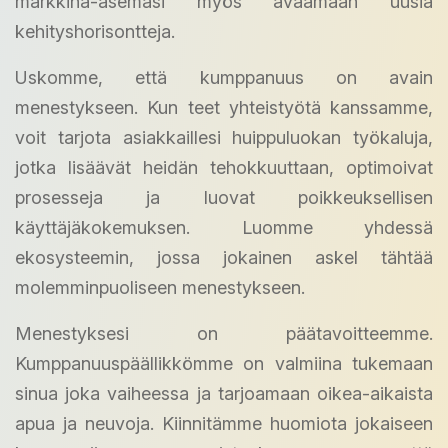
markkina-asemasi myös avaamaan uusia
kehityshorisontteja.
Uskomme, että kumppanuus on avain
menestykseen. Kun teet yhteistyötä kanssamme,
voit tarjota asiakkaillesi huippuluokan työkaluja,
jotka lisäävät heidän tehokkuuttaan, optimoivat
prosesseja ja luovat poikkeuksellisen
käyttäjäkokemuksen. Luomme yhdessä
ekosysteemin, jossa jokainen askel tähtää
molemminpuoliseen menestykseen.
Menestyksesi on päätavoitteemme.
Kumppanuuspäällikkömme on valmiina tukemaan
sinua joka vaiheessa ja tarjoamaan oikea-aikaista
apua ja neuvoja. Kiinnitämme huomiota jokaiseen