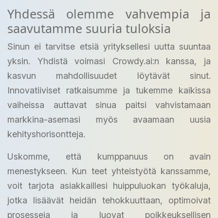
Yhdessä olemme vahvempia ja
saavutamme suuria tuloksia
Sinun ei tarvitse etsiä yrityksellesi uutta suuntaa
yksin. Yhdistä voimasi Crowdy.ai:n kanssa, ja
kasvun mahdollisuudet löytävät sinut.
Innovatiiviset ratkaisumme ja tukemme kaikissa
vaiheissa auttavat sinua paitsi vahvistamaan
markkina-asemasi myös avaamaan uusia
kehityshorisontteja.
Uskomme, että kumppanuus on avain
menestykseen. Kun teet yhteistyötä kanssamme,
voit tarjota asiakkaillesi huippuluokan työkaluja,
jotka lisäävät heidän tehokkuuttaan, optimoivat
prosesseja ja luovat poikkeuksellisen