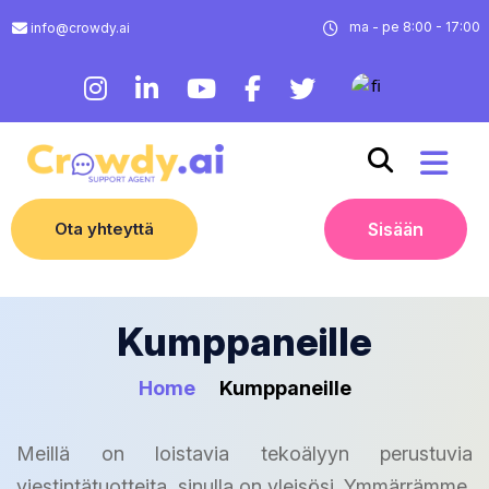
ma - pe 8:00 - 17:00
info@crowdy.ai
Ota yhteyttä
Sisään
Kumppaneille
Home
Kumppaneille
Meillä on loistavia tekoälyyn perustuvia
viestintätuotteita, sinulla on yleisösi. Ymmärrämme,