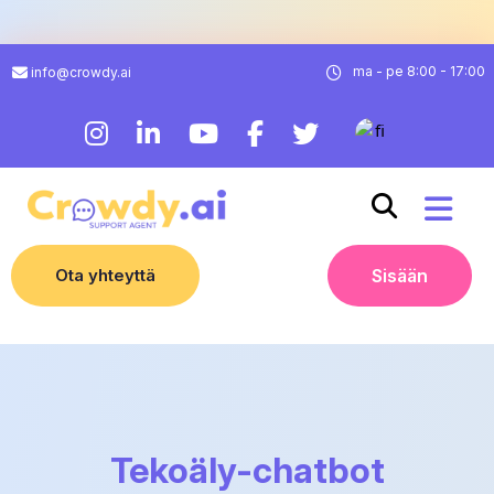
ma - pe 8:00 - 17:00
info@crowdy.ai
Ota yhteyttä
Sisään
Tekoäly-chatbot