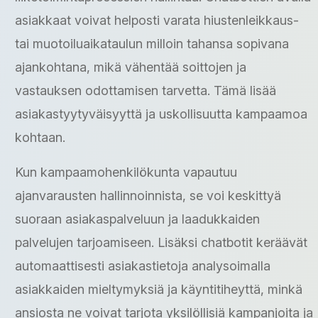
asiakkaat voivat helposti varata hiustenleikkaus-
tai muotoiluaikataulun milloin tahansa sopivana
ajankohtana, mikä vähentää soittojen ja
vastauksen odottamisen tarvetta. Tämä lisää
asiakastyytyväisyyttä ja uskollisuutta kampaamoa
kohtaan.
Kun kampaamohenkilökunta vapautuu
ajanvarausten hallinnoinnista, se voi keskittyä
suoraan asiakaspalveluun ja laadukkaiden
palvelujen tarjoamiseen. Lisäksi chatbotit keräävät
automaattisesti asiakastietoja analysoimalla
asiakkaiden mieltymyksiä ja käyntitiheyttä, minkä
ansiosta ne voivat tarjota yksilöllisiä kampanjoita ja