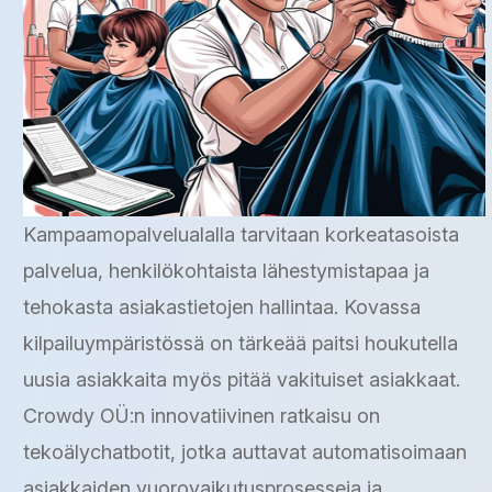
Kampaamopalvelualalla tarvitaan korkeatasoista
palvelua, henkilökohtaista lähestymistapaa ja
tehokasta asiakastietojen hallintaa. Kovassa
kilpailuympäristössä on tärkeää paitsi houkutella
uusia asiakkaita myös pitää vakituiset asiakkaat.
Crowdy OÜ:n innovatiivinen ratkaisu on
tekoälychatbotit, jotka auttavat automatisoimaan
asiakkaiden vuorovaikutusprosesseja ja