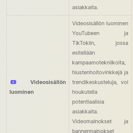
asiakkaita.
Videosisällön luominen
YouTubeen ja
TikTokiin, jossa
esitellään
kampaamotekniikoita,
hiustenhoitovinkkejä ja
Videosisällön
trendikeskusteluja, voi
luominen
houkutella
potentiaalisia
asiakkaita.
Videomainokset ja
bannermainokset