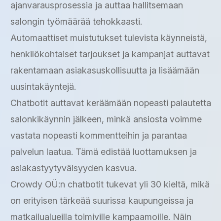
ajanvarausprosessia ja auttaa hallitsemaan
salongin työmäärää tehokkaasti.
Automaattiset muistutukset tulevista käynneistä,
henkilökohtaiset tarjoukset ja kampanjat auttavat
rakentamaan asiakasuskollisuutta ja lisäämään
uusintakäyntejä.
Chatbotit auttavat keräämään nopeasti palautetta
salonkikäynnin jälkeen, minkä ansiosta voimme
vastata nopeasti kommentteihin ja parantaa
palvelun laatua. Tämä edistää luottamuksen ja
asiakastyytyväisyyden kasvua.
Crowdy OÜ:n chatbotit tukevat yli 30 kieltä, mikä
on erityisen tärkeää suurissa kaupungeissa ja
matkailualueilla toimiville kampaamoille. Näin