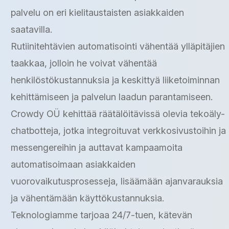
palvelu on eri kielitaustaisten asiakkaiden
saatavilla.
Rutiinitehtävien automatisointi vähentää ylläpitäjien
taakkaa, jolloin he voivat vähentää
henkilöstökustannuksia ja keskittyä liiketoiminnan
kehittämiseen ja palvelun laadun parantamiseen.
Crowdy OÜ kehittää räätälöitävissä olevia tekoäly-
chatbotteja, jotka integroituvat verkkosivustoihin ja
messengereihin ja auttavat kampaamoita
automatisoimaan asiakkaiden
vuorovaikutusprosesseja, lisäämään ajanvarauksia
ja vähentämään käyttökustannuksia.
Teknologiamme tarjoaa 24/7-tuen, kätevän