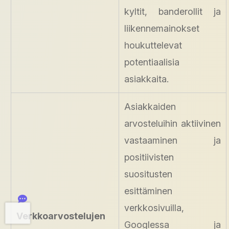
kyltit, banderollit ja
liikennemainokset
houkuttelevat
potentiaalisia
asiakkaita.
Asiakkaiden
arvosteluihin aktiivinen
vastaaminen ja
positiivisten
suositusten
esittäminen
verkkosivuilla,
Verkkoarvostelujen
Googlessa ja