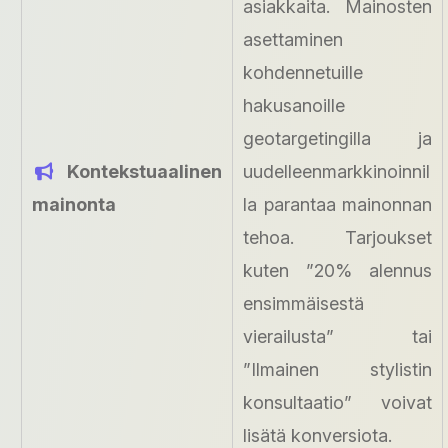
asiakkaita. Mainosten
asettaminen
kohdennetuille
hakusanoille
geotargetingilla ja
Kontekstuaalinen
uudelleenmarkkinoinnil
mainonta
la parantaa mainonnan
tehoa. Tarjoukset
kuten ”20% alennus
ensimmäisestä
vierailusta” tai
”Ilmainen stylistin
konsultaatio” voivat
lisätä konversiota.