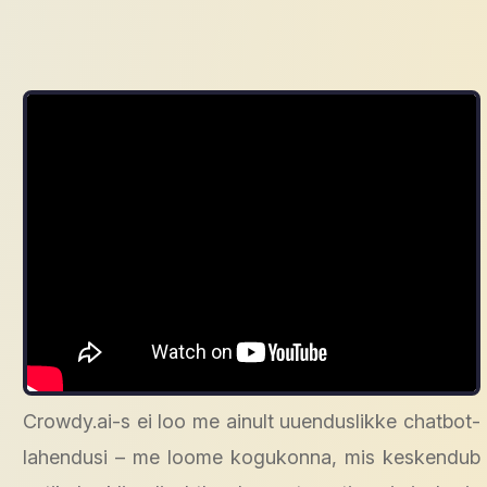
Crowdy.ai-s ei loo me ainult uuenduslikke chatbot-
lahendusi – me loome kogukonna, mis keskendub