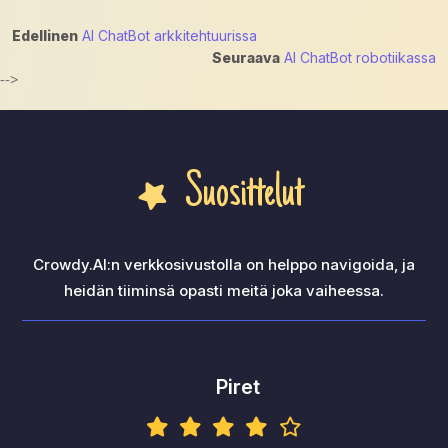
Artikkelien
Edellinen
AI ChatBot arkkitehtuurissa
Seuraava
AI ChatBot robotiikassa
selaus
-->
Suosittelut
Crowdy.AI:n verkkosivustolla on helppo navigoida, ja
heidän tiiminsä opasti meitä joka vaiheessa.
Piret