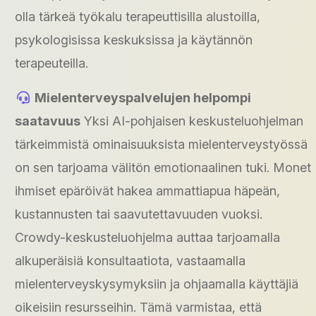
olla tärkeä työkalu terapeuttisilla alustoilla,
psykologisissa keskuksissa ja käytännön
terapeuteilla.
Mielenterveyspalvelujen helpompi
saatavuus
Yksi AI-pohjaisen keskusteluohjelman
tärkeimmistä ominaisuuksista mielenterveystyössä
on sen tarjoama välitön emotionaalinen tuki. Monet
ihmiset epäröivät hakea ammattiapua häpeän,
kustannusten tai saavutettavuuden vuoksi.
Crowdy-keskusteluohjelma auttaa tarjoamalla
alkuperäisiä konsultaatiota, vastaamalla
mielenterveyskysymyksiin ja ohjaamalla käyttäjiä
oikeisiin resursseihin. Tämä varmistaa, että