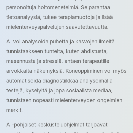
personoituja hoitomenetelmiä. Se parantaa
tietoanalyysiä, tukee terapiamuotoja ja lisää
mielenterveyspalvelujen saavutettavuutta.
AI voi analysoida puhetta ja kasvojen ilmeitä
tunnistaakseen tunteita, kuten ahdistusta,
masennusta ja stressiä, antaen terapeutille
arvokkaita näkemyksiä. Koneoppiminen voi myös
automatisoida diagnostiikkaa analysoimalla
testejä, kyselyitä ja jopa sosiaalista mediaa,
tunnistaen nopeasti mielenterveyden ongelmien
merkit.
AI-pohjaiset keskusteluohjelmat tarjoavat