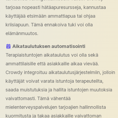
tarjoaa nopeasti hätäapuresursseja, kannustaa
käyttäjää etsimään ammattiapua tai ohjaa
kriisiapuun. Tämä ennakoiva tuki voi olla
elämänmuutos.
Aikataulutuksen automatisointi
Terapiaistuntojen aikataulutus voi olla sekä
ammattilaisille että asiakkaille aikaa vievää.
Crowdy integroituu aikataulutusjärjestelmiin, jolloin
käyttäjät voivat varata istuntoja terapeuteilta,
saada muistutuksia ja hallita istuntojen muutoksia
vaivattomasti. Tämä vähentää
mielenterveyspalvelujen tarjoajien hallinnollista
kuormitusta ja takaa asiakkaille vaivattoman