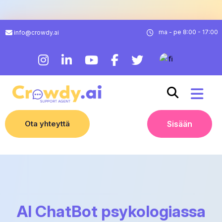
ma - pe 8:00 - 17:00
info@crowdy.ai
Ota yhteyttä
Sisään
AI ChatBot psykologiassa