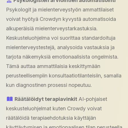
Psykologisten arviointien automatisointi
Psykologit ja mielenterveystyön ammattilaiset
voivat hyötyä Crowdyn kyvystä automatisoida
alkuperäisiä mielenterveystarkastuksia.
Keskusteluohjelma voi suorittaa standardoituja
mielenterveystestejä, analysoida vastauksia ja
tarjota näkemyksiä emotionaalisista ongelmista.
Tämä auttaa ammattilaisia keskittymään
perusteellisempiin konsultaatiotilanteisiin, samalla
kun diagnostinen prosessi nopeutuu.
Räätälöidyt terapiavinkit
AI-pohjaiset
keskusteluohjelmat kuten Crowdy voivat
räätälöidä terapiaehdotuksia käyttäjän
käyttäytymisen ja emotionaalisen tilan perusteella.