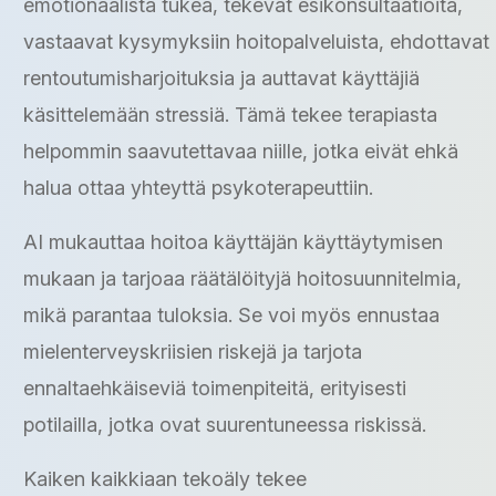
emotionaalista tukea, tekevät esikonsultaatioita,
vastaavat kysymyksiin hoitopalveluista, ehdottavat
rentoutumisharjoituksia ja auttavat käyttäjiä
käsittelemään stressiä. Tämä tekee terapiasta
helpommin saavutettavaa niille, jotka eivät ehkä
halua ottaa yhteyttä psykoterapeuttiin.
AI mukauttaa hoitoa käyttäjän käyttäytymisen
mukaan ja tarjoaa räätälöityjä hoitosuunnitelmia,
mikä parantaa tuloksia. Se voi myös ennustaa
mielenterveyskriisien riskejä ja tarjota
ennaltaehkäiseviä toimenpiteitä, erityisesti
potilailla, jotka ovat suurentuneessa riskissä.
Kaiken kaikkiaan tekoäly tekee