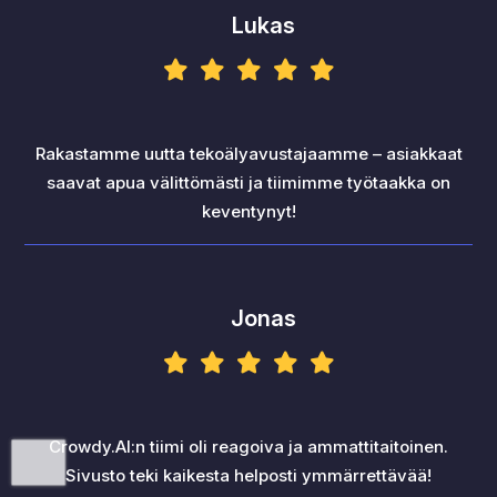
Lukas
Rakastamme uutta tekoälyavustajaamme – asiakkaat
saavat apua välittömästi ja tiimimme työtaakka on
keventynyt!
Jonas
Crowdy.AI:n tiimi oli reagoiva ja ammattitaitoinen.
Sivusto teki kaikesta helposti ymmärrettävää!