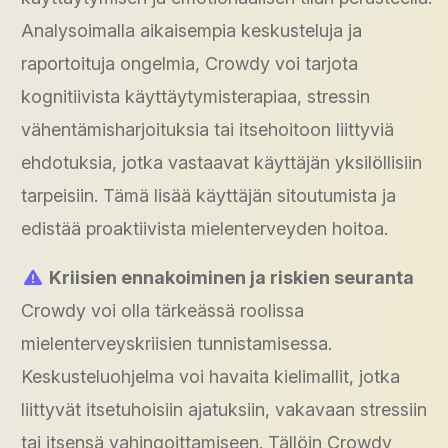
Analysoimalla aikaisempia keskusteluja ja
raportoituja ongelmia, Crowdy voi tarjota
kognitiivista käyttäytymisterapiaa, stressin
vähentämisharjoituksia tai itsehoitoon liittyviä
ehdotuksia, jotka vastaavat käyttäjän yksilöllisiin
tarpeisiin. Tämä lisää käyttäjän sitoutumista ja
edistää proaktiivista mielenterveyden hoitoa.
Kriisien ennakoiminen ja riskien seuranta
Crowdy voi olla tärkeässä roolissa
mielenterveyskriisien tunnistamisessa.
Keskusteluohjelma voi havaita kielimallit, jotka
liittyvät itsetuhoisiin ajatuksiin, vakavaan stressiin
tai itsensä vahingoittamiseen. Tällöin Crowdy