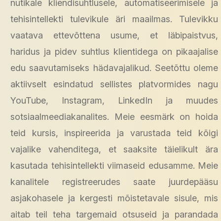
nutikale kliendisuhtlusele, automatiseerimisele ja
tehisintellekti tulevikule äri maailmas. Tulevikku
vaatava ettevõttena usume, et läbipaistvus,
haridus ja pidev suhtlus klientidega on pikaajalise
edu saavutamiseks hädavajalikud. Seetõttu oleme
aktiivselt esindatud sellistes platvormides nagu
YouTube, Instagram, LinkedIn ja muudes
sotsiaalmeediakanalites. Meie eesmärk on hoida
teid kursis, inspireerida ja varustada teid kõigi
vajalike vahenditega, et saaksite täielikult ära
kasutada tehisintellekti viimaseid edusamme. Meie
kanalitele registreerudes saate juurdepääsu
asjakohasele ja kergesti mõistetavale sisule, mis
aitab teil teha targemaid otsuseid ja parandada