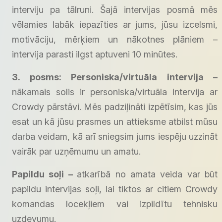
interviju pa tālruni. Šajā intervijas posmā mēs
vēlamies labāk iepazīties ar jums, jūsu izcelsmi,
motivāciju, mērķiem un nākotnes plāniem –
intervija parasti ilgst aptuveni 10 minūtes.
3. posms: Personiska/virtuāla intervija –
nākamais solis ir personiska/virtuāla intervija ar
Crowdy pārstāvi. Mēs padziļināti izpētīsim, kas jūs
esat un kā jūsu prasmes un attieksme atbilst mūsu
darba veidam, kā arī sniegsim jums iespēju uzzināt
vairāk par uzņēmumu un amatu.
Papildu soļi –
atkarībā no amata veida var būt
papildu intervijas soļi, lai tiktos ar citiem Crowdy
komandas locekļiem vai izpildītu tehnisku
uzdevumu.