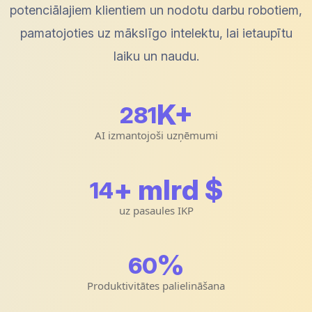
potenciālajiem klientiem un nodotu darbu robotiem,
pamatojoties uz mākslīgo intelektu, lai ietaupītu
laiku un naudu.
K+
300
AI izmantojoši uzņēmumi
+ mlrd $
15
uz pasaules IKP
%
64
Produktivitātes palielināšana