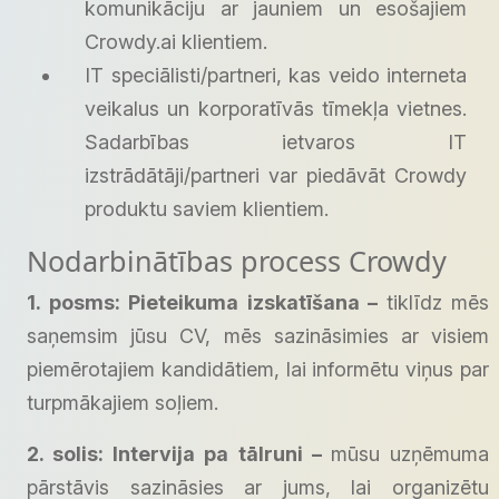
komunikāciju ar jauniem un esošajiem
Crowdy.ai klientiem.
IT speciālisti/partneri, kas veido interneta
veikalus un korporatīvās tīmekļa vietnes.
Sadarbības ietvaros IT
izstrādātāji/partneri var piedāvāt Crowdy
produktu saviem klientiem.
Nodarbinātības process Crowdy
1. posms: Pieteikuma izskatīšana –
tiklīdz mēs
saņemsim jūsu CV, mēs sazināsimies ar visiem
piemērotajiem kandidātiem, lai informētu viņus par
turpmākajiem soļiem.
2. solis: Intervija pa tālruni –
mūsu uzņēmuma
pārstāvis sazināsies ar jums, lai organizētu