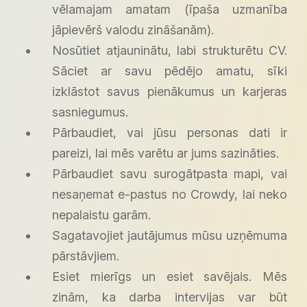
vēlamajam amatam (īpaša uzmanība
jāpievērš valodu zināšanām).
Nosūtiet atjauninātu, labi strukturētu CV.
Sāciet ar savu pēdējo amatu, sīki
izklāstot savus pienākumus un karjeras
sasniegumus.
Pārbaudiet, vai jūsu personas dati ir
pareizi, lai mēs varētu ar jums sazināties.
Pārbaudiet savu surogātpasta mapi, vai
nesaņemat e-pastus no Crowdy, lai neko
nepalaistu garām.
Sagatavojiet jautājumus mūsu uzņēmuma
pārstāvjiem.
Esiet mierīgs un esiet savējais. Mēs
zinām, ka darba intervijas var būt