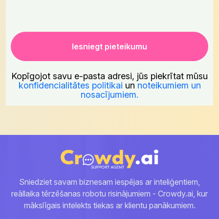
Kopīgojot savu e-pasta adresi, jūs piekrītat mūsu
konfidencialitātes politikai
un
noteikumiem un
nosacījumiem.
Sniedziet savam biznesam iespējas ar inteliģentiem,
reāllaika tērzēšanas robotu risinājumiem - Crowdy.ai, kur
mākslīgais intelekts tiekas ar klientu panākumiem.