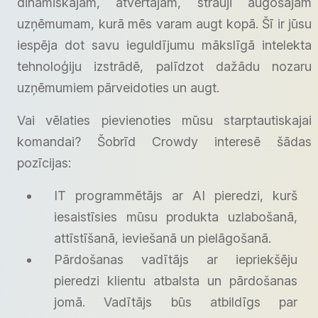
dinamiskajam, atvērtajam, strauji augošajam
uzņēmumam, kurā mēs varam augt kopā. Šī ir jūsu
iespēja dot savu ieguldījumu mākslīgā intelekta
tehnoloģiju izstrādē, palīdzot dažādu nozaru
uzņēmumiem pārveidoties un augt.
Vai vēlaties pievienoties mūsu starptautiskajai
komandai? Šobrīd Crowdy interesē šādas
pozīcijas:
IT programmētājs ar AI pieredzi, kurš
iesaistīsies mūsu produkta uzlabošanā,
attīstīšanā, ieviešanā un pielāgošanā.
Pārdošanas vadītājs ar iepriekšēju
pieredzi klientu atbalsta un pārdošanas
jomā. Vadītājs būs atbildīgs par