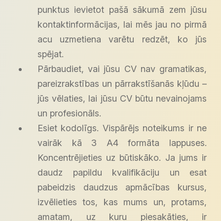
punktus ievietot pašā sākumā zem jūsu
kontaktinformācijas, lai mēs jau no pirmā
acu uzmetiena varētu redzēt, ko jūs
spējat.
Pārbaudiet, vai jūsu CV nav gramatikas,
pareizrakstības un pārrakstīšanās kļūdu –
jūs vēlaties, lai jūsu CV būtu nevainojams
un profesionāls.
Esiet kodolīgs. Vispārējs noteikums ir ne
vairāk kā 3 A4 formāta lappuses.
Koncentrējieties uz būtiskāko. Ja jums ir
daudz papildu kvalifikāciju un esat
pabeidzis daudzus apmācības kursus,
izvēlieties tos, kas mums un, protams,
amatam, uz kuru piesakāties, ir