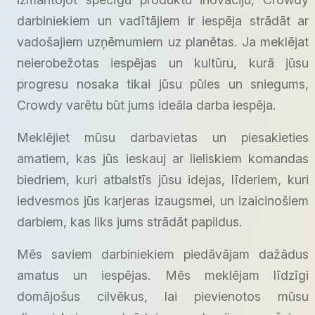
darbiniekiem un vadītājiem ir iespēja strādāt ar
vadošajiem uzņēmumiem uz planētas. Ja meklējat
neierobežotas iespējas un kultūru, kurā jūsu
progresu nosaka tikai jūsu pūles un sniegums,
Crowdy varētu būt jums ideāla darba iespēja.
Meklējiet mūsu darbavietas un piesakieties
amatiem, kas jūs ieskauj ar lieliskiem komandas
biedriem, kuri atbalstīs jūsu idejas, līderiem, kuri
iedvesmos jūs karjeras izaugsmei, un izaicinošiem
darbiem, kas liks jums strādāt papildus.
Mēs saviem darbiniekiem piedāvājam dažādus
amatus un iespējas. Mēs meklējam līdzīgi
domājošus cilvēkus, lai pievienotos mūsu