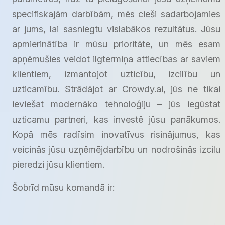
specifiskajām darbībām, mēs cieši sadarbojamies
ar jums, lai sasniegtu vislabākos rezultātus. Jūsu
apmierinātība ir mūsu prioritāte, un mēs esam
apņēmušies veidot ilgtermiņa attiecības ar saviem
klientiem, izmantojot uzticību, izcilību un
uzticamību. Strādājot ar Crowdy.ai, jūs ne tikai
ieviešat modernāko tehnoloģiju – jūs iegūstat
uzticamu partneri, kas investē jūsu panākumos.
Kopā mēs radīsim inovatīvus risinājumus, kas
veicinās jūsu uzņēmējdarbību un nodrošinās izcilu
pieredzi jūsu klientiem.
Šobrīd mūsu komandā ir: