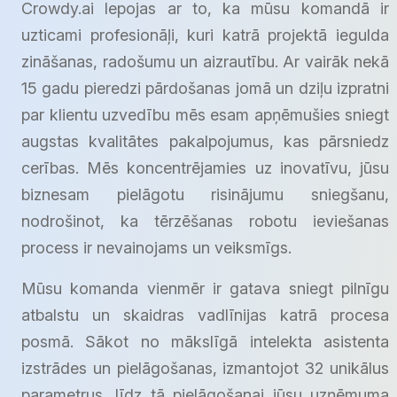
Crowdy.ai lepojas ar to, ka mūsu komandā ir
uzticami profesionāļi, kuri katrā projektā iegulda
zināšanas, radošumu un aizrautību. Ar vairāk nekā
15 gadu pieredzi pārdošanas jomā un dziļu izpratni
par klientu uzvedību mēs esam apņēmušies sniegt
augstas kvalitātes pakalpojumus, kas pārsniedz
cerības. Mēs koncentrējamies uz inovatīvu, jūsu
biznesam pielāgotu risinājumu sniegšanu,
nodrošinot, ka tērzēšanas robotu ieviešanas
process ir nevainojams un veiksmīgs.
Mūsu komanda vienmēr ir gatava sniegt pilnīgu
atbalstu un skaidras vadlīnijas katrā procesa
posmā. Sākot no mākslīgā intelekta asistenta
izstrādes un pielāgošanas, izmantojot 32 unikālus
parametrus, līdz tā pielāgošanai jūsu uzņēmuma