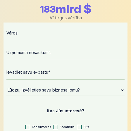
mlrd $
196
AI tirgus vērtība
Kas Jūs interesē?
Konsultācijas
Sadarbība
Cits