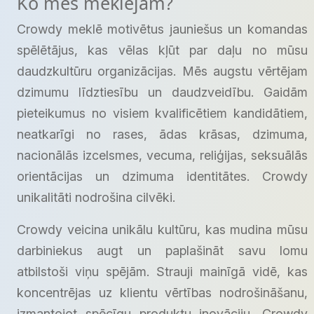
Ko mēs meklējam?
Crowdy meklē motivētus jauniešus un komandas
spēlētājus, kas vēlas kļūt par daļu no mūsu
daudzkultūru organizācijas. Mēs augstu vērtējam
dzimumu līdztiesību un daudzveidību. Gaidām
pieteikumus no visiem kvalificētiem kandidātiem,
neatkarīgi no rases, ādas krāsas, dzimuma,
nacionālās izcelsmes, vecuma, reliģijas, seksuālās
orientācijas un dzimuma identitātes. Crowdy
unikalitāti nodrošina cilvēki.
Crowdy veicina unikālu kultūru, kas mudina mūsu
darbiniekus augt un paplašināt savu lomu
atbilstoši viņu spējām. Strauji mainīgā vidē, kas
koncentrējas uz klientu vērtības nodrošināšanu,
izmantojot spēcīgu produktu inovāciju, Crowdy