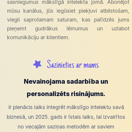
sasniegumus mākslīgā intelekta jomā. Abonējot
mūsu kanālus, jūs iegūsiet piekļuvi atbilstošam,
viegli saprotamam saturam, kas palīdzēs jums
pieņemt gudrākus lēmumus un uzlabot
komunikāciju ar klientiem.
Sazinieties ar mums
Nevainojama sadarbība un
personalizēts risinājums.
Ir pienācis laiks integrēt mākslīgo intelektu savā
biznesā, un 2025. gads ir īstais laiks, lai izvairītos
no vecajām saziņas metodēm ar saviem