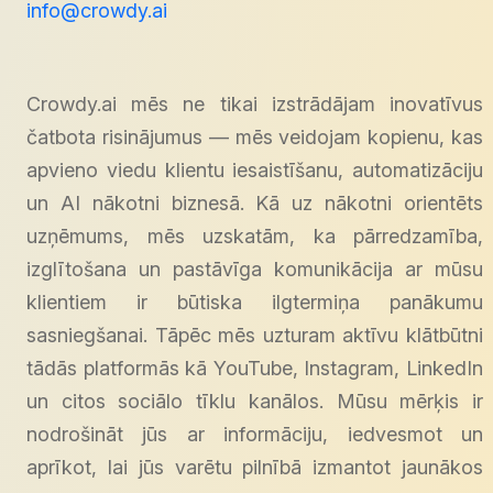
info@crowdy.ai
Crowdy.ai mēs ne tikai izstrādājam inovatīvus
čatbota risinājumus — mēs veidojam kopienu, kas
apvieno viedu klientu iesaistīšanu, automatizāciju
un AI nākotni biznesā. Kā uz nākotni orientēts
uzņēmums, mēs uzskatām, ka pārredzamība,
izglītošana un pastāvīga komunikācija ar mūsu
klientiem ir būtiska ilgtermiņa panākumu
sasniegšanai. Tāpēc mēs uzturam aktīvu klātbūtni
tādās platformās kā YouTube, Instagram, LinkedIn
un citos sociālo tīklu kanālos. Mūsu mērķis ir
nodrošināt jūs ar informāciju, iedvesmot un
aprīkot, lai jūs varētu pilnībā izmantot jaunākos