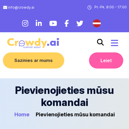
Pr.-Pk. 8:00 - 17:00
info@crowdy.ai
Sazinies ar mums
Leiet
Pievienojieties mūsu
komandai
Home
Pievienojieties mūsu komandai