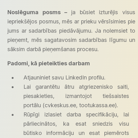
Noslēguma posms –
ja būsiet izturējis visus
iepriekšējos posmus, mēs ar prieku vērsīsimies pie
jums ar sadarbības piedāvājumu. Ja nolemsiet to
pieņemt, mēs sagatavosim sadarbības līgumu un
sāksim darbā pieņemšanas procesu.
Padomi, kā pieteikties darbam
Atjauniniet savu LinkedIn profilu.
Lai garantētu ātru atgriezenisko saiti,
piesakieties, izmantojot tiešsaistes
portālu (cvkeskus.ee, tootukassa.ee).
Rūpīgi izlasiet darba specifikāciju, lai
pārliecinātos, ka esat sniedzis visu
būtisko informāciju un esat piemērots