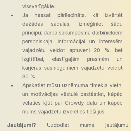
vissvarīgākie.
Ja neesat pārliecināts, kā izvērtēt
dažādas sadaļas, izmēģiniet šādu
principu: darba sākumposma darbiniekiem
personiskajai informācijai un interesēm
vajadzētu veidot aptuveni 20 %, bet
izglītībai, elastīgajām prasmēm un
karjeras sasniegumiem vajadzētu veidot
80 %.
Apskatiet mūsu uzņēmuma tīmekļa vietni
un motivācijas vēstulē pastāstiet, kāpēc
vēlaties kļūt par Crowdy daļu un kāpēc
mums vajadzētu izvēlēties tieši jūs.
Jautājumi?
Uzdodiet mums jautājumu