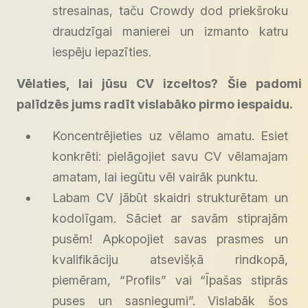
stresainas, taču Crowdy dod priekšroku
draudzīgai manierei un izmanto katru
iespēju iepazīties.
Vēlaties, lai jūsu CV izceltos?
Šie padomi
palīdzēs jums radīt vislabāko pirmo iespaidu.
Koncentrējieties uz vēlamo amatu. Esiet
konkrēti: pielāgojiet savu CV vēlamajam
amatam, lai iegūtu vēl vairāk punktu.
Labam CV jābūt skaidri strukturētam un
kodolīgam. Sāciet ar savām stiprajām
pusēm! Apkopojiet savas prasmes un
kvalifikāciju atsevišķā rindkopā,
piemēram, “Profils” vai “Īpašas stiprās
puses un sasniegumi”. Vislabāk šos