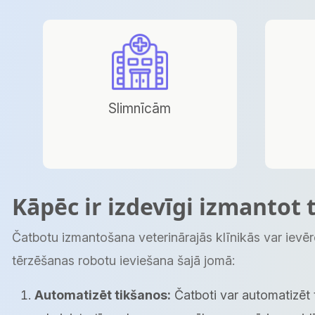
Slimnīcām
Kāpēc ir izdevīgi izmantot 
Čatbotu izmantošana veterinārajās klīnikās var ievē
tērzēšanas robotu ieviešana šajā jomā:
Automatizēt tikšanos:
Čatboti var automatizēt t