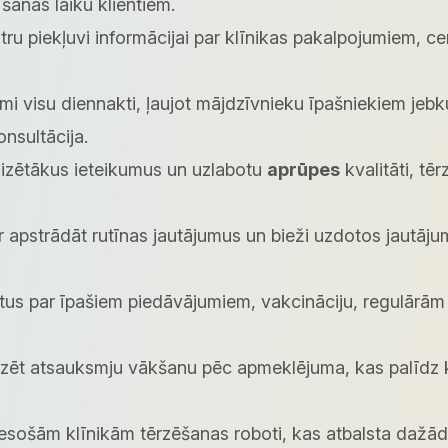
šanas laiku klientiem.
ru piekļuvi informācijai par klīnikas pakalpojumiem, c
ami visu diennakti, ļaujot mājdzīvnieku īpašniekiem jebk
nsultācija.
lizētākus ieteikumus un uzlabotu
aprūpes
kvalitāti, tē
 apstrādāt rutīnas jautājumus un bieži uzdotos jautāju
ntus par īpašiem piedāvājumiem, vakcināciju, regulār
zēt atsauksmju vākšanu pēc apmeklējuma, kas palīdz kl
sošām klīnikām tērzēšanas roboti, kas atbalsta dažād