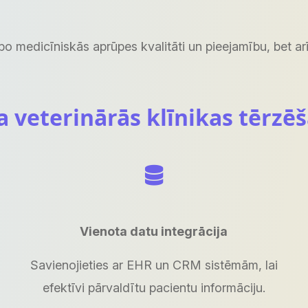
abo medicīniskās aprūpes kvalitāti un pieejamību, bet ar
a veterinārās klīnikas tērzē
Vienota datu integrācija
Savienojieties ar EHR un CRM sistēmām, lai
efektīvi pārvaldītu pacientu informāciju.