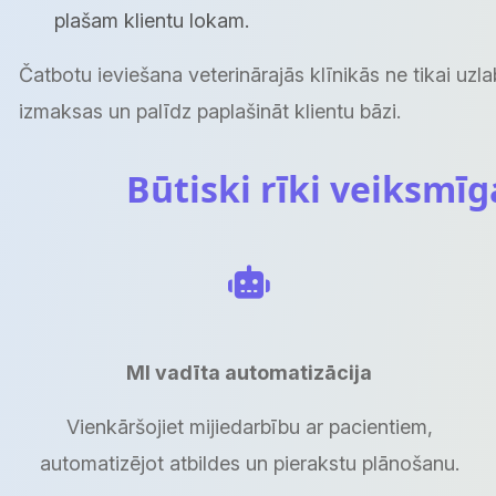
plašam klientu lokam.
Čatbotu ieviešana veterinārajās klīnikās ne tikai uzl
izmaksas un palīdz paplašināt klientu bāzi.
Būtiski rīki veiksmīg
MI vadīta automatizācija
Vienkāršojiet mijiedarbību ar pacientiem,
automatizējot atbildes un pierakstu plānošanu.