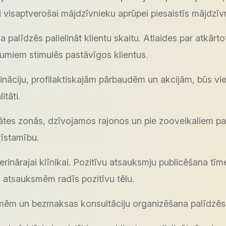
 visaptverošai mājdzīvnieku aprūpei piesaistīs mājdzīv
 palīdzēs palielināt klientu skaitu. Atlaides par atkār
umiem stimulēs pastāvīgos klientus.
nāciju, profilaktiskajām pārbaudēm un akcijām, būs vieg
itāti.
tes zonās, dzīvojamos rajonos un pie zooveikaliem palī
zīstamību.
erinārajai klīnikai. Pozitīvu atsauksmju publicēšana tīm
uz atsauksmēm radīs pozitīvu tēlu.
ēm un bezmaksas konsultāciju organizēšana palīdzēs ve