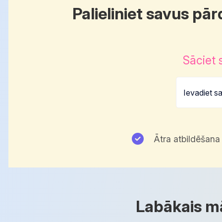
Palieliniet savus p
Sāciet 
Ātra atbildēšana
Labākais mā