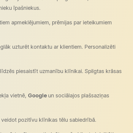
nieku īpašniekus.
totiem apmeklējumiem, prēmijas par ieteikumiem
lāk uzturēt kontaktu ar klientiem. Personalizēti
dzēs piesaistīt uzmanību klīnikai. Spilgtas krāsas
ekļa vietnē,
Google
un sociālajos plašsaziņas
idot pozitīvu klīnikas tēlu sabiedrībā.