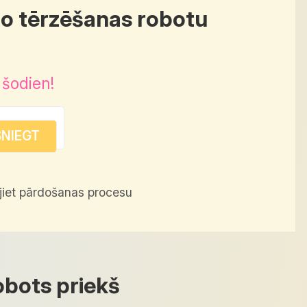
do tērzēšanas robotu
 šodien!
jiet pārdošanas procesu
obots priekš