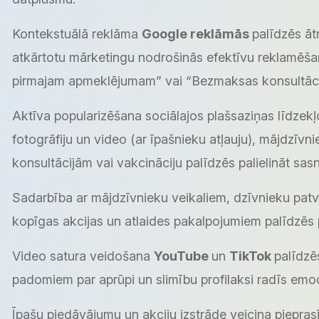
Kontekstuālā reklāma
Google reklāmās
palīdzēs āt
atkārtotu mārketingu nodrošinās efektīvu reklamēša
pirmajam apmeklējumam” vai “Bezmaksas konsultācija
Aktīva popularizēšana sociālajos plašsaziņas līdzek
fotogrāfiju un video (ar īpašnieku atļauju), mājdzī
konsultācijām vai vakcināciju palīdzēs palielināt sa
Sadarbība ar mājdzīvnieku veikaliem, dzīvnieku patv
kopīgas akcijas un atlaides pakalpojumiem palīdzēs pi
Video satura veidošana
YouTube
un
TikTok
palīdzē
padomiem par aprūpi un slimību profilaksi radīs emo
Īpašu piedāvājumu un akciju izstrāde veicina piepr