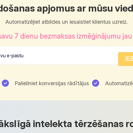
ārdošanas apjomus ar mūsu vie
Automatizējiet atbildes un iesaistiet klientus uzreiz.
savu 7 dienu bezmaksas izmēģinājumu jau
Palieliniet konversijas rādītājus
Automatizē
kslīgā intelekta tērzēšanas r