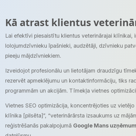
Kā atrast klientus veterin
Lai efektīvi piesaistītu klientus veterinārajai klīnika
lolojumdzīvnieku īpašnieki, audzētāji, dzīvnieku pat
pieeju mājdzīvniekiem.
Izveidojot profesionālu un lietotājam draudzīgu tīmek
rezervēt apmeklējumu un kontaktinformāciju, tiks radī
programmām un akcijām. Tīmekļa vietnes optimizācija
Vietnes SEO optimizācija, koncentrējoties uz vietējo 
klīnika [pilsēta]”, “veterinārārsta izsaukums uz māj
reģistrēšanās pakalpojumā
Google Mans uzņēmu
datplūsmu.