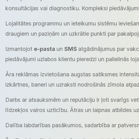
konsultācijas vai diagnostiku. Kompleksi piedāvājumi
Lojalitātes programmu un ieteikumu sistēmu ieviešana
draugiem un paziņām un uzkrātie punkti par pakalpoj
Izmantojot
e-pasta
un
SMS
atgādinājumus par vakci
piedāvājumi uzlabos klientu pieredzi un palielinās lojal
Āra reklāmas izvietošana augstas satiksmes intensitā
izkārtnes, baneri un uzraksti nodrošinās zīmola atpa
Darbs ar atsauksmēm un reputāciju ir ļoti svarīgs vet
līdzekļos vairos uzticību. Ātras un laipnas atbildes 
Dalība labdarības pasākumos, sadarbība ar patversm