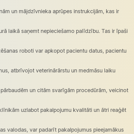
enām un mājdzīvnieka aprūpes instrukcijām, kas ir
urā laikā saņemt nepieciešamo palīdzību. Tas ir īpaši
rzēšanas roboti var apkopot pacientu datus, pacientu
mus, atbrīvojot veterinārārstu un medmāsu laiku
ām pārbaudēm un citām svarīgām procedūrām, veicinot
īnikām uzlabot pakalpojumu kvalitāti un ātri reaģēt
as valodas, var padarīt pakalpojumus pieejamākus