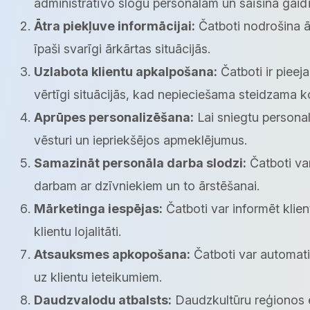
administratīvo slogu personālam un saīsina gaidī
Ātra piekļuve informācijai:
Čatboti nodrošina āt
īpaši svarīgi ārkārtas situācijās.
Uzlabota klientu apkalpošana:
Čatboti ir pieej
vērtīgi situācijās, kad nepieciešama steidzama ko
Aprūpes personalizēšana:
Lai sniegtu persona
vēsturi un iepriekšējos apmeklējumus.
Samazināt personāla darba slodzi:
Čatboti var
darbam ar dzīvniekiem un to ārstēšanai.
Mārketinga iespējas:
Čatboti var informēt klie
klientu lojalitāti.
Atsauksmes apkopošana:
Čatboti var automati
uz klientu ieteikumiem.
Daudzvalodu atbalsts:
Daudzkultūru reģionos e