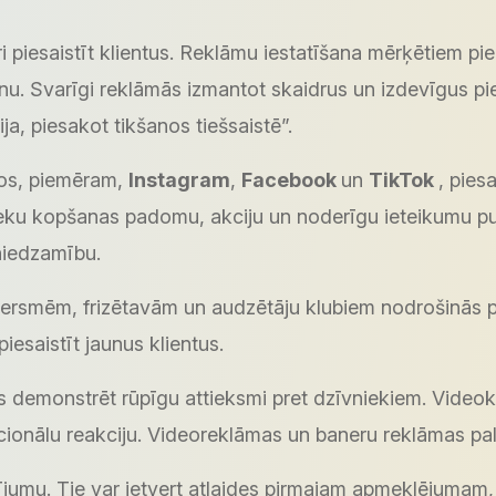
ri piesaistīt klientus. Reklāmu iestatīšana mērķētiem p
nu. Svarīgi reklāmās izmantot skaidrus un izdevīgus 
, piesakot tikšanos tiešsaistē”.
ļos, piemēram,
Instagram
,
Facebook
un
TikTok
, pies
vnieku kopšanas padomu, akciju un noderīgu ieteikumu p
sniedzamību.
ersmēm, frizētavām un audzētāju klubiem nodrošinās pie
esaistīt jaunus klientus.
s demonstrēt rūpīgu attieksmi pret dzīvniekiem. Videok
cionālu reakciju. Videoreklāmas un baneru reklāmas pal
asījumu. Tie var ietvert atlaides pirmajam apmeklējum