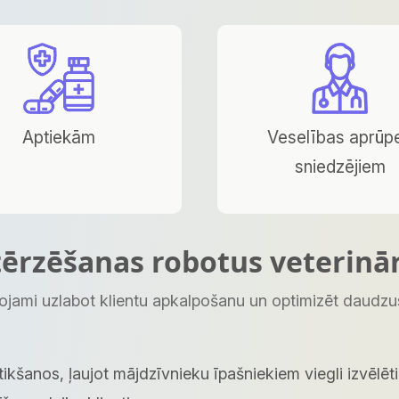
Aptiekām
Veselības aprūp
sniedzējiem
tērzēšanas robotus veterinār
rojami uzlabot klientu apkalpošanu un optimizēt daudzu
ikšanos, ļaujot mājdzīvnieku īpašniekiem viegli izvēlē