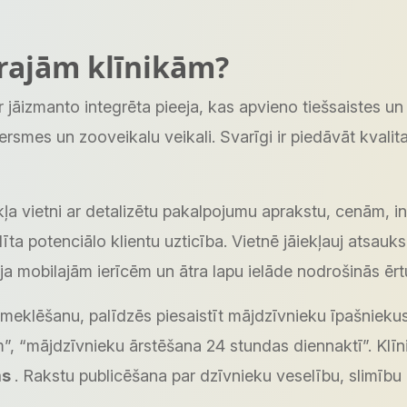
ārajām klīnikām?
i, ir jāizmanto integrēta pieeja, kas apvieno tiešsaistes 
versmes un zooveikalu veikali. Svarīgi ir piedāvāt kval
ļa vietni ar detalizētu pakalpojumu aprakstu, cenām, inf
ta potenciālo klientu uzticība. Vietnē jāiekļauj atsauks
 mobilajām ierīcēm un ātra lapu ielāde nodrošinās ērtu
meklēšanu, palīdzēs piesaistīt mājdzīvnieku īpašniekus.
ām”, “mājdzīvnieku ārstēšana 24 stundas diennaktī”. Kl
ms
. Rakstu publicēšana par dzīvnieku veselību, slimību 