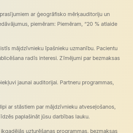
ieprasījumiem ar ģeogrāfisko mērķauditoriju un
piedāvājumus, piemēram: Piemēram, “20 % atlaide
aistīs mājdzīvnieku īpašnieku uzmanību. Pacientu
ublicēšana radīs interesi. Zīmējumi par bezmaksas
kļuvi jaunai auditorijai. Partneru programmas,
lipi ar stāstiem par mājdzīvnieku atveseļošanos,
īdzēs paplašināt jūsu darbības lauku.
am, ikgadējās uzturēšanas programmas, bezmaksas