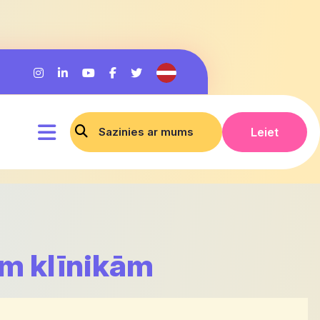
Sazinies ar mums
Leiet
ām klīnikām