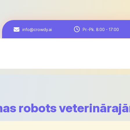
Pr.-Pk. 8:00 - 17:00
info@crowdy.ai
nas robots veterināraj