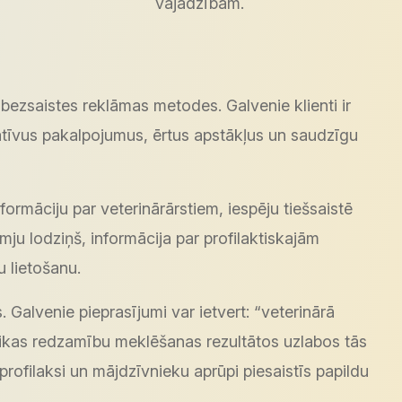
vajadzībām.
un bezsaistes reklāmas metodes. Galvenie klienti ir
itatīvus pakalpojumus, ērtus apstākļus un saudzīgu
ormāciju par veterinārārstiem, iespēju tiešsaistē
mju lodziņš, informācija par profilaktiskajām
 lietošanu.
 Galvenie pieprasījumi var ietvert: “veterinārā
īnikas redzamību meklēšanas rezultātos uzlabos tās
profilaksi un mājdzīvnieku aprūpi piesaistīs papildu