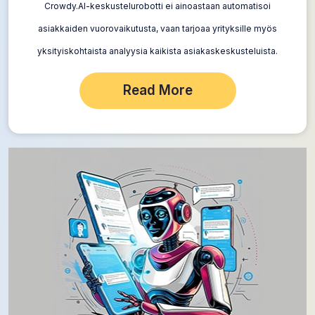
Crowdy.AI-keskustelurobotti ei ainoastaan automatisoi
asiakkaiden vuorovaikutusta, vaan tarjoaa yrityksille myös
yksityiskohtaista analyysia kaikista asiakaskeskusteluista.
Yksityiskohtaiset tilastot ovat saatavilla henkilökohtaisessa
Read More
kaapissa, mikä auttaa yrityksiä seuraamaan avainindikaattoreita,
tunnistamaan heikkouksia ja optimoimaan botin…