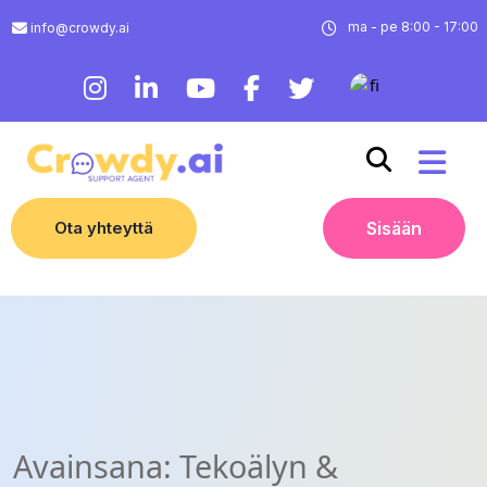
ma - pe 8:00 - 17:00
info@crowdy.ai
Ota yhteyttä
Sisään
Avainsana:
Tekoälyn &