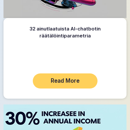
32 ainutlaatuista AI-chatbotin
räätälöintiparametria
Read More