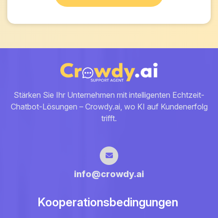
Stärken Sie Ihr Unternehmen mit intelligenten Echtzeit-
Chatbot-Lösungen – Crowdy.ai, wo KI auf Kundenerfolg
trifft.
info@crowdy.ai
Kooperationsbedingungen