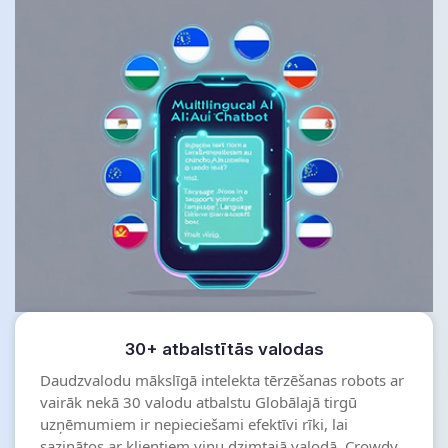
30+ atbalstītās valodas
Daudzvalodu mākslīgā intelekta tērzēšanas robots ar
vairāk nekā 30 valodu atbalstu Globālajā tirgū
uzņēmumiem ir nepieciešami efektīvi rīki, lai
sazinātos ar klientiem viņu dzimtajā valodā. Crowdy