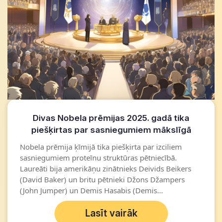
Divas Nobela prēmijas 2025. gadā tika
piešķirtas par sasniegumiem mākslīgā
intelekta jomā.
Nobela prēmija ķīmijā tika piešķirta par izciliem
sasniegumiem proteīnu struktūras pētniecībā.
Laureāti bija amerikāņu zinātnieks Deivids Beikers
(David Baker) un britu pētnieki Džons Džampers
(John Jumper) un Demis Hasabis (Demis...
Lasīt vairāk