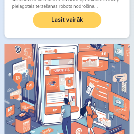
pielāgotais tērzēšanas robots nodrošina...
Lasīt vairāk