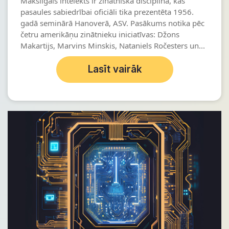
Mākslīgais intelekts ir zinātniska disciplīna, kas
pasaules sabiedrībai oficiāli tika prezentēta 1956.
gadā seminārā Hanoverā, ASV. Pasākums notika pēc
četru amerikāņu zinātnieku iniciatīvas: Džons
Makartijs, Marvins Minskis, Nataniels Ročesters un...
Lasīt vairāk