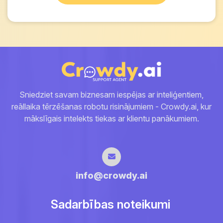
Sniedziet savam biznesam iespējas ar inteliģentiem,
reāllaika tērzēšanas robotu risinājumiem - Crowdy.ai, kur
mākslīgais intelekts tiekas ar klientu panākumiem.
info@crowdy.ai
Sadarbības noteikumi