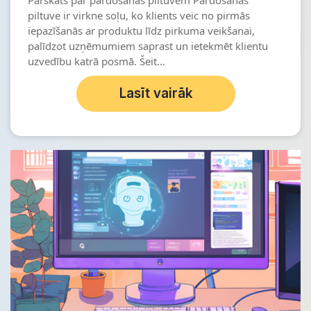
Pārskats par pārdošanas piltuvēm Pārdošanas
piltuve ir virkne soļu, ko klients veic no pirmās
iepazīšanās ar produktu līdz pirkuma veikšanai,
palīdzot uzņēmumiem saprast un ietekmēt klientu
uzvedību katrā posmā. Šeit...
Lasīt vairāk