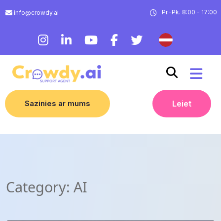
Pr.-Pk. 8:00 - 17:00
info@crowdy.ai
Sazinies ar mums
Leiet
Category:
AI