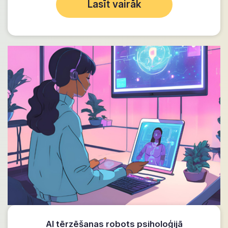
Lasīt vairāk
AI tērzēšanas robots psiholoģijā