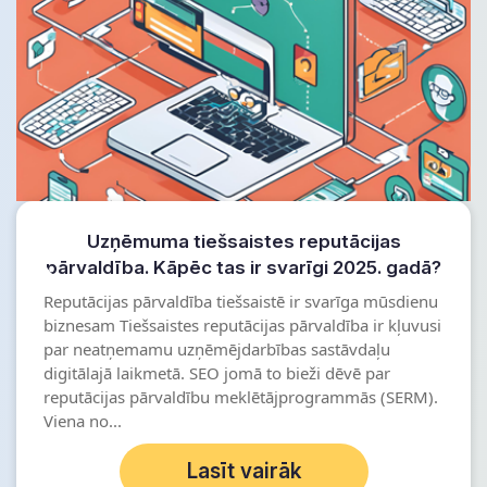
Uzņēmuma tiešsaistes reputācijas
pārvaldība. Kāpēc tas ir svarīgi 2025. gadā?
Reputācijas pārvaldība tiešsaistē ir svarīga mūsdienu
biznesam Tiešsaistes reputācijas pārvaldība ir kļuvusi
par neatņemamu uzņēmējdarbības sastāvdaļu
digitālajā laikmetā. SEO jomā to bieži dēvē par
reputācijas pārvaldību meklētājprogrammās (SERM).
Viena no...
Lasīt vairāk