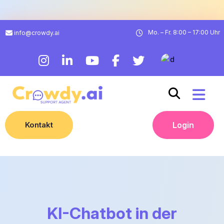
Mo. – Fr. 8:00 – 17:00 Uhr
info@crowdy.ai
Kontakt
Login
KI-Chatbot in der