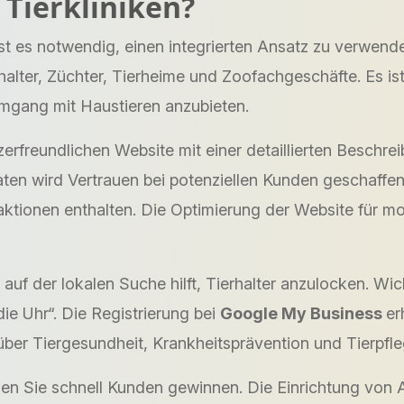
 Tierkliniken?
 ist es notwendig, einen integrierten Ansatz zu verwe
lter, Züchter, Tierheime und Zoofachgeschäfte. Es ist 
mgang mit Haustieren anzubieten.
zerfreundlichen Website mit einer detaillierten Beschre
en wird Vertrauen bei potenziellen Kunden geschaffen.
tionen enthalten. Die Optimierung der Website für mo
f der lokalen Suche hilft, Tierhalter anzulocken. Wich
die Uhr“. Die Registrierung bei
Google My Business
er
über Tiergesundheit, Krankheitsprävention und Tierpfle
en Sie schnell Kunden gewinnen. Die Einrichtung von A