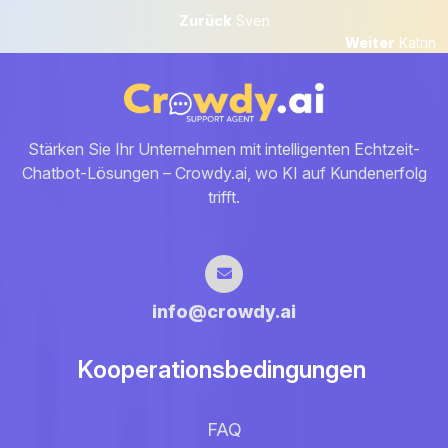
Beitrags-
Zurück
Zurück
Sven
Next
Weiter
Katrin
Navigation
post:
Stärken Sie Ihr Unternehmen mit intelligenten Echtzeit-
Chatbot-Lösungen – Crowdy.ai, wo KI auf Kundenerfolg
trifft.
info@crowdy.ai
Kooperationsbedingungen
FAQ