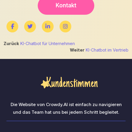
Kontakt
Beitrags-
Zurück
KI-Chatbot für Unternehmen
Weiter
KI-Chatbot im Vertrieb
Navigation
Kundenstimmen
Die Website von Crowdy.AI ist einfach zu navigieren
und das Team hat uns bei jedem Schritt begleitet.