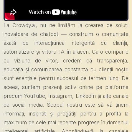
La Crowdy.ai, nu ne limităm la crearea de soluții
inovatoare de chatbot — construim o comunitate
axată pe interacțiunea inteligentă cu clienții,
automatizare și viitorul IA în afaceri. Ca o companie
cu viziune de viitor, credem că transparența,
educația și comunicarea constantă cu clienții noștri
sunt esențiale pentru succesul pe termen lung. De
aceea, suntem prezenți activ online pe platforme
precum YouTube, Instagram, LinkedIn și alte canale
de social media. Scopul nostru este să vă ținem
informați, inspirați și pregătiți pentru a profita la
maximum de cele mai recente progrese în domeniul
inteligenței artificiale. Abonându-vă la canalele