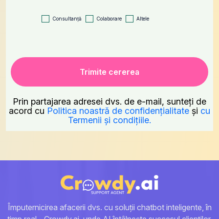
Consultanță
Colaborare
Altele
Prin partajarea adresei dvs. de e-mail, sunteți de
acord cu
Politica noastră de confidențialitate
și
cu
Termenii și condițiile.
Împuternicirea afacerii dvs. cu soluții chatbot inteligente, în
timp real - Crowdy.ai, unde AI întâlnește succesul clienților.