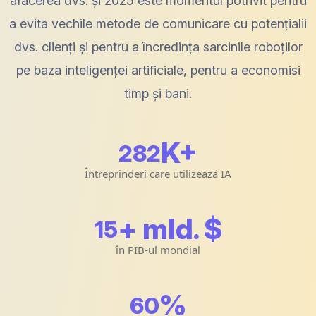
afacerea dvs. și 2025 este momentul potrivit pentru
a evita vechile metode de comunicare cu potențialii
dvs. clienți și pentru a încredința sarcinile roboților
pe baza inteligenței artificiale, pentru a economisi
timp și bani.
K+
298
Întreprinderi care utilizează IA
+ mld. $
15
în PIB-ul mondial
%
64