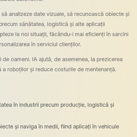
 să analizeze date vizuale, să recunoască obiecte și
precum sănătatea, logistică și alte aplicații
eze la noi situații, făcându-i mai eficienți în sarcini
onalizarea în serviciul clienților.
i de oameni. IA ajută, de asemenea, la prezicerea
ă a roboților și reduce costurile de mentenanță.
tea în industrii precum producție, logistică și
cte și naviga în medii, fiind aplicați în vehicule