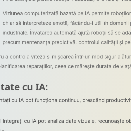
Viziunea computerizată bazată pe IA permite roboților
chiar să interpreteze emoții, făcându-i utili în domenii 
industriale. Învațarea automată ajută roboții să se adapt
precum mentenanța predictivă, controlul calității și pers
 a controla viteza și mișcarea într-un mod sigur alătur
lanificarea reparațiilor, ceea ce mărește durata de viaț
tate cu IA:
tați cu IA pot funcționa continuu, crescând productivita
 integrați cu IA pot analiza date vizuale, recunoaște obie