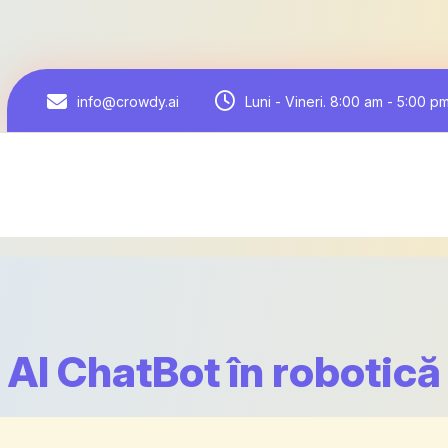
Luni - Vineri. 8:00 am - 5:00 p
info@crowdy.ai
AI ChatBot în robotică