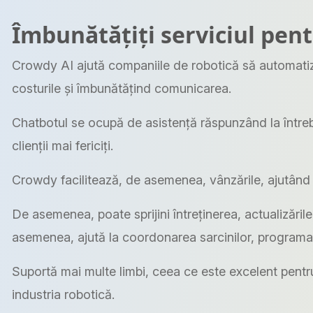
Îmbunătățiți serviciul pent
Crowdy AI ajută companiile de robotică să automatizez
costurile și îmbunătățind comunicarea.
Chatbotul se ocupă de asistență răspunzând la întrebă
clienții mai fericiți.
Crowdy facilitează, de asemenea, vânzările, ajutând c
De asemenea, poate sprijini întreținerea, actualizăril
asemenea, ajută la coordonarea sarcinilor, programare
Suportă mai multe limbi, ceea ce este excelent pentru 
industria robotică.