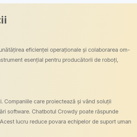
ii
mbunătățirea eficienței operaționale și colaborarea om-
trument esențial pentru producătorii de roboți,
i. Companiile care proiectează și vând soluții
izări software. Chatbotul Crowdy poate răspunde
e. Acest lucru reduce povara echipelor de suport uman