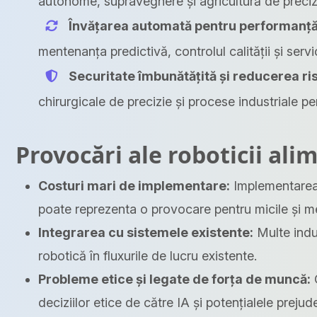
autonome, supraveghere și agricultură de preciz
Învățarea automată pentru performanță
mentenanța predictivă, controlul calității și servic
Securitate îmbunătățită și reducerea ris
chirurgicale de precizie și procese industriale p
Provocări ale roboticii ali
Costuri mari de implementare:
Implementarea r
poate reprezenta o provocare pentru micile și me
Integrarea cu sistemele existente:
Multe indus
robotică în fluxurile de lucru existente.
Probleme etice și legate de forța de muncă:
C
deciziilor etice de către IA și potențialele prejude