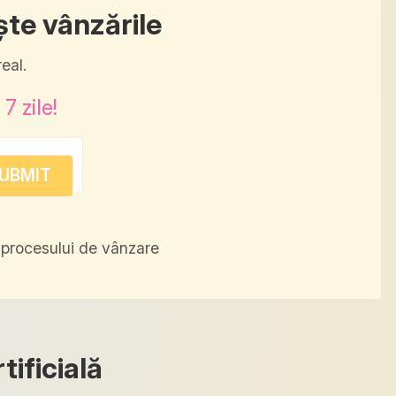
ște vânzările
eal.
7 zile!
procesului de vânzare
tificială