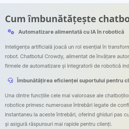
Cum îmbunătățește chatbot
Automatizare alimentată cu IA în robotică
Inteligența artificială joacă un rol esențial în trans
robot. Chatbotul Crowdy, alimentat de învățare autom
firmele de automatizare și integratorii de robotică ind
Îmbunătățirea eficienței suportului pentru cl
Una dintre funcțiile cele mai valoroase ale chatboțilo
robotice primesc numeroase întrebări legate de confi
instantaneu la aceste întrebări, oferind ghiduri pas
și asigură răspunsuri mai rapide pentru clienți.