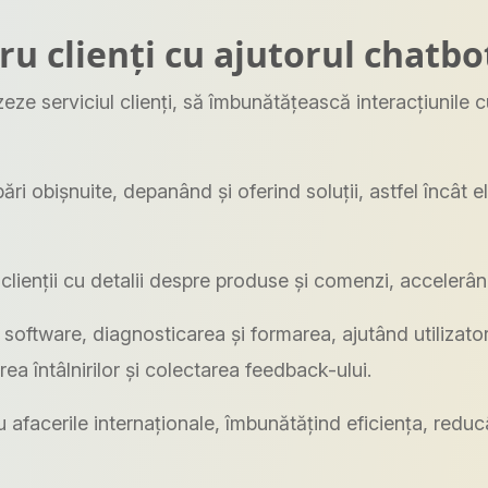
ru clienți cu ajutorul chatbo
e serviciul clienți, să îmbunătățească interacțiunile c
ri obișnuite, depanând și oferind soluții, astfel încât e
lienții cu detalii despre produse și comenzi, accelerân
e software, diagnosticarea și formarea, ajutând utilizat
a întâlnirilor și colectarea feedback-ului.
afacerile internaționale, îmbunătățind eficiența, reducân