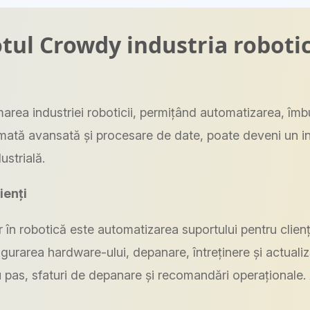
ul Crowdy industria robotic
formarea industriei roboticii, permițând automatizarea, î
ată avansată și procesare de date, poate deveni un ins
ustrială.
ienți
r în robotică este automatizarea suportului pentru clienț
gurarea hardware-ului, depanare, întreținere și actual
 cu pas, sfaturi de depanare și recomandări operațional