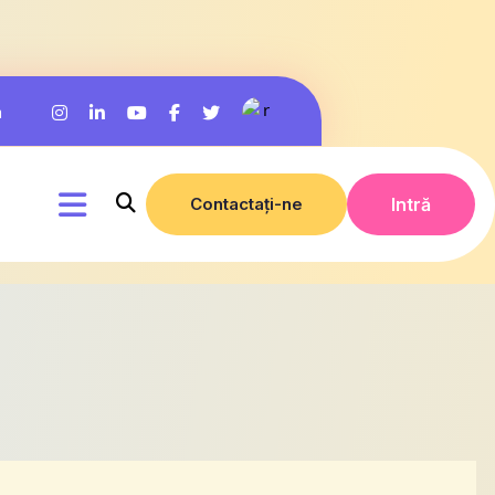
m
Contactați-ne
Intră