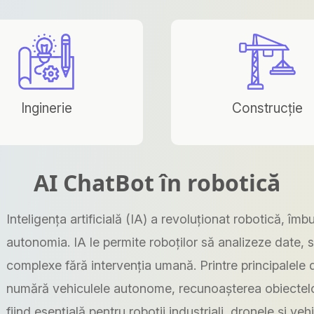
Inginerie
Construcție
AI ChatBot în robotică
Inteligența artificială (IA) a revoluționat robotică, îmb
autonomia. IA le permite roboților să analizeze date, să
complexe fără intervenția umană. Printre principalele d
numără vehiculele autonome, recunoașterea obiectelor,
fiind esențială pentru roboții industriali, dronele și v