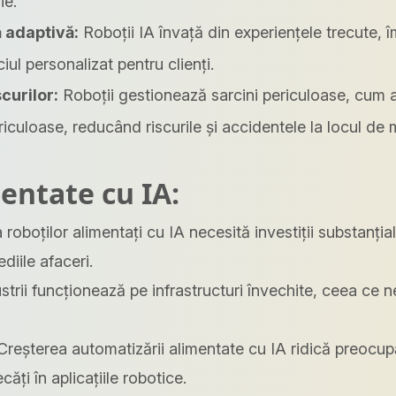
ie.
 adaptivă:
Roboții IA învață din experiențele trecute, î
iul personalizat pentru clienți.
curilor:
Roboții gestionează sarcini periculoase, cum ar
ericuloase, reducând riscurile și accidentele la locul de
mentate cu IA:
oboților alimentați cu IA necesită investiții substanția
diile afaceri.
trii funcționează pe infrastructuri învechite, ceea ce n
reșterea automatizării alimentate cu IA ridică preocupă
căți în aplicațiile robotice.