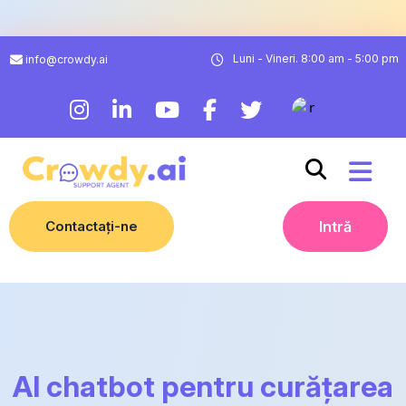
Luni - Vineri. 8:00 am - 5:00 pm
info@crowdy.ai
Contactați-ne
Intră
AI chatbot pentru curățarea