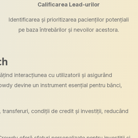
Calificarea Lead-urilor
Identificarea și prioritizarea pacienților potențiali
pe baza întrebărilor și nevoilor acestora.
ch
ind interacțiunea cu utilizatorii și asigurând
Crowdy devine un instrument esențial pentru bănci,
ransferuri, condiții de credit și investiții, reducând
Crowdy oferă sfaturi personalizate pentru investiții și