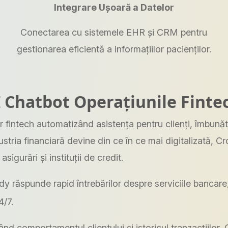
Integrare Ușoară a Datelor
Conectarea cu sistemele EHR și CRM pentru
gestionarea eficientă a informațiilor pacienților.
Chatbot Operațiunile Finte
fintech automatizând asistența pentru clienți, îmbunătăț
ustria financiară devine din ce în ce mai digitalizată, 
sigurări și instituții de credit.
 răspunde rapid întrebărilor despre serviciile bancare, t
4/7.
nd comportamentul clientului și istoricul tranzacțiilor, 