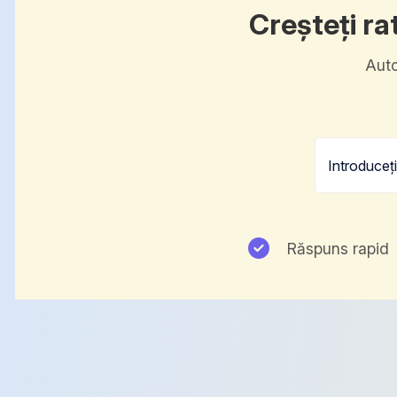
Creșteți ra
Auto
Răspuns rapid