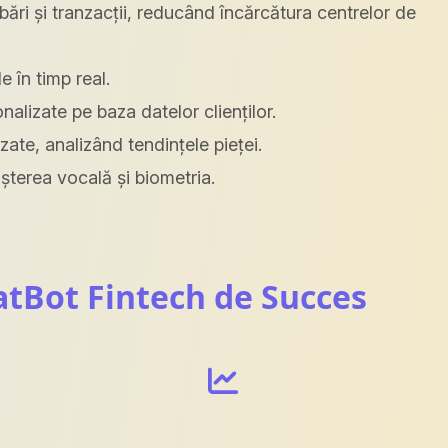
ebări și tranzacții, reducând încărcătura centrelor de
 în timp real.
nalizate pe baza datelor clienților.
izate, analizând tendințele pieței.
așterea vocală și biometria.
atBot Fintech de Succes