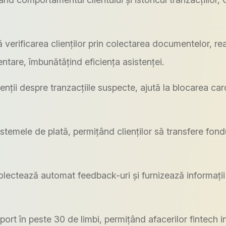
rificarea clienților prin colectarea documentelor, real
tare, îmbunătățind eficiența asistenței.
nții despre tranzacțiile suspecte, ajută la blocarea car
emele de plată, permițând clienților să transfere fondur
ctează automat feedback-uri și furnizează informații ca
rt în peste 30 de limbi, permițând afacerilor fintech i