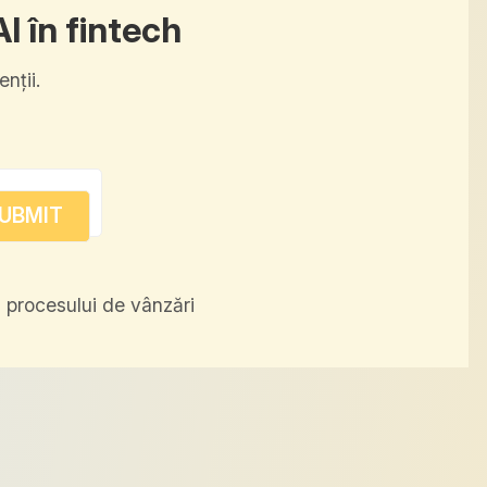
I în fintech
nții.
 procesului de vânzări