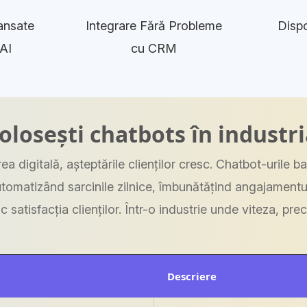
ansate
Integrare Fără Probleme
Dispo
AI
cu CRM
folosești chatbots în industri
ea digitală, așteptările clienților cresc. Chatbot-urile b
utomatizând sarcinile zilnice, îmbunătățind angajamentul c
c satisfacția clienților. Într-o industrie unde viteza, pre
Descriere