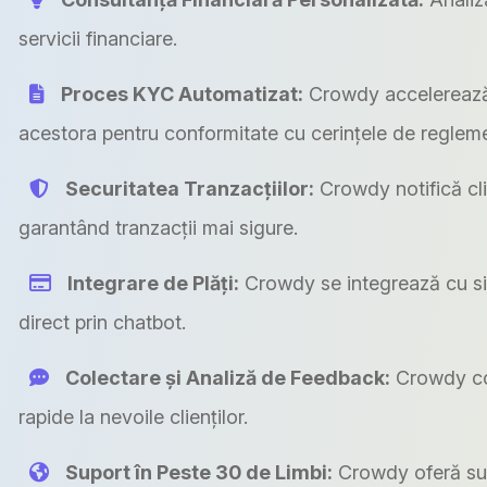
servicii financiare.
Proces KYC Automatizat:
Crowdy accelerează ve
acestora pentru conformitate cu cerințele de reglemen
Securitatea Tranzacțiilor:
Crowdy notifică clie
garantând tranzacții mai sigure.
Integrare de Plăți:
Crowdy se integrează cu sist
direct prin chatbot.
Colectare și Analiză de Feedback:
Crowdy cole
rapide la nevoile clienților.
Suport în Peste 30 de Limbi:
Crowdy oferă supo