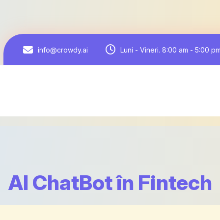
Luni - Vineri. 8:00 am - 5:00 p
info@crowdy.ai
AI ChatBot în Fintech