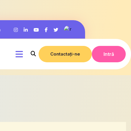
m
Contactați-ne
Intră