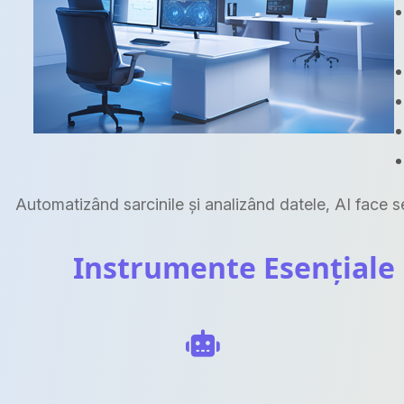
Automatizând sarcinile și analizând datele, AI face ser
Instrumente Esențiale 