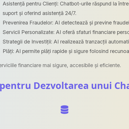
Asistență pentru Clienți: Chatbot-urile răspund la într
suport și oferind asistență 24/7.
Prevenirea Fraudelor: AI detectează și previne fraudele
Servicii Personalizate: AI oferă sfaturi financiare perso
Strategii de Investiții: AI realizează tranzacții automat
Plăți: AI permite plăți rapide și sigure folosind recuno
viciile financiare mai sigure, accesibile și eficiente.
pentru Dezvoltarea unui Ch