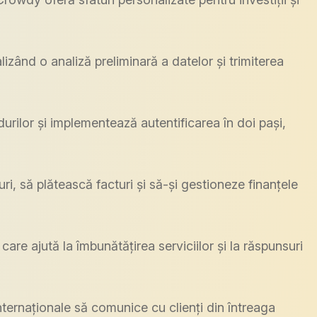
izând o analiză preliminară a datelor și trimiterea
durilor și implementează autentificarea în doi pași,
i, să plătească facturi și să-și gestioneze finanțele
re ajută la îmbunătățirea serviciilor și la răspunsuri
nternaționale să comunice cu clienți din întreaga