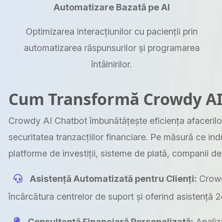
Automatizare Bazată pe AI
Optimizarea interacțiunilor cu pacienții prin
automatizarea răspunsurilor și programarea
întâlnirilor.
Cum Transformă Crowdy AI 
Crowdy AI Chatbot îmbunătățește eficiența afacerilor 
securitatea tranzacțiilor financiare. Pe măsură ce ind
platforme de investiții, sisteme de plată, companii de a
Asistență Automatizată pentru Clienți:
Crowdy
încărcătura centrelor de suport și oferind asistență 2
Consultanță Financiară Personalizată:
Analizâ