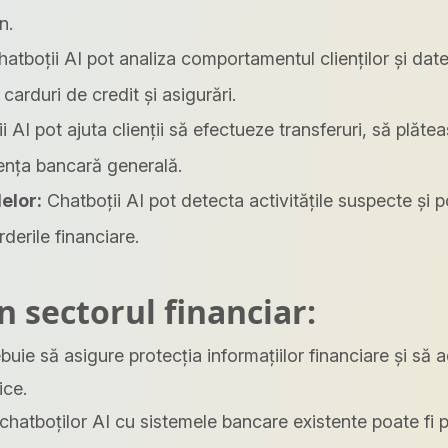
n.
atboții AI pot analiza comportamentul clienților și da
arduri de credit și asigurări.
 AI pot ajuta clienții să efectueze transferuri, să plătea
iența bancară generală.
elor:
Chatboții AI pot detecta activitățile suspecte și po
derile financiare.
n sectorul financiar:
buie să asigure protecția informațiilor financiare și să a
ice.
chatboților AI cu sistemele bancare existente poate fi 