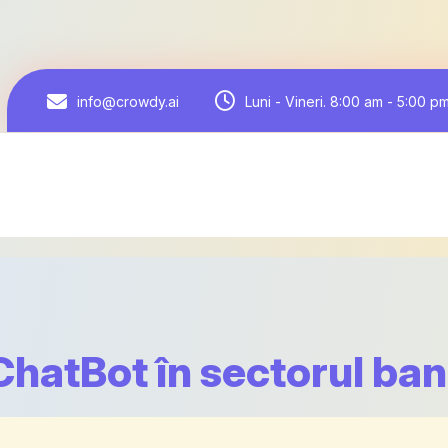
Luni - Vineri. 8:00 am - 5:00 p
info@crowdy.ai
ChatBot în sectorul ba