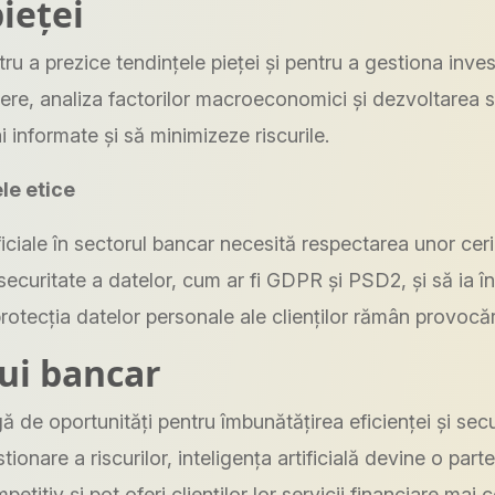
pieței
u a prezice tendințele pieței și pentru a gestiona invest
ere, analiza factorilor macroeconomici și dezvoltarea st
ai informate și să minimizeze riscurile.
le etice
artificiale în sectorul bancar necesită respectarea unor ce
securitate a datelor, cum ar fi GDPR și PSD2, și să ia î
rotecția datelor personale ale clienților rămân provocări
lui bancar
de oportunități pentru îmbunătățirea eficienței și secur
tionare a riscurilor, inteligența artificială devine o pa
etitiv și pot oferi clienților lor servicii financiare mai