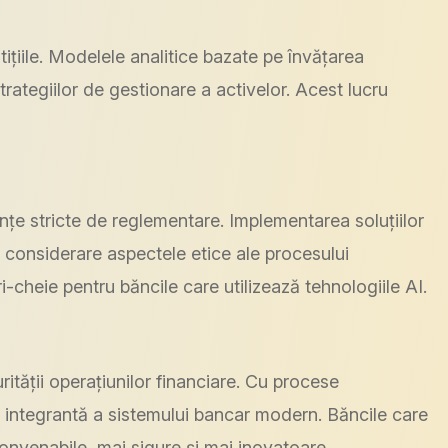
ițiile. Modelele analitice bazate pe învățarea
rategiilor de gestionare a activelor. Acest lucru
rințe stricte de reglementare. Implementarea soluțiilor
n considerare aspectele etice ale procesului
-cheie pentru băncile care utilizează tehnologiile AI.
ității operațiunilor financiare. Cu procese
rte integrantă a sistemului bancar modern. Băncile care
 convenabile, mai sigure și mai inovatoare.