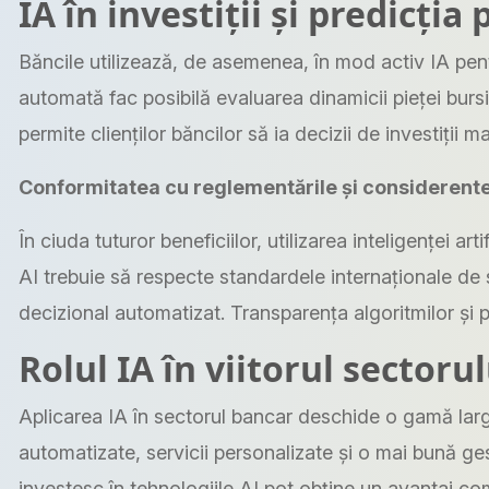
IA în investiții și predicția 
Băncile utilizează, de asemenea, în mod activ IA pentr
automată fac posibilă evaluarea dinamicii pieței bursi
permite clienților băncilor să ia decizii de investiții m
Conformitatea cu reglementările și considerente
În ciuda tuturor beneficiilor, utilizarea inteligenței 
AI trebuie să respecte standardele internaționale de 
decizional automatizat. Transparența algoritmilor și p
Rolul IA în viitorul sectoru
Aplicarea IA în sectorul bancar deschide o gamă largă 
automatizate, servicii personalizate și o mai bună ges
investesc în tehnologiile AI pot obține un avantaj comp