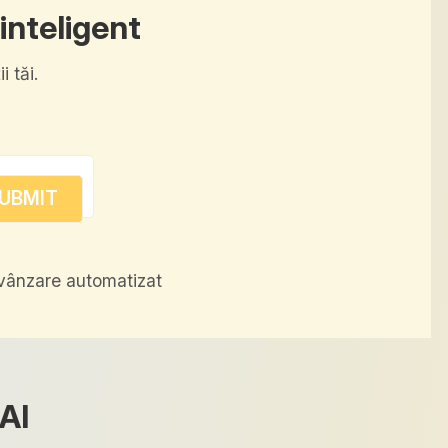
inteligent
i tăi.
vânzare automatizat
AI