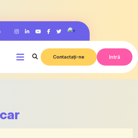
m
Contactați-ne
Intră
ncar