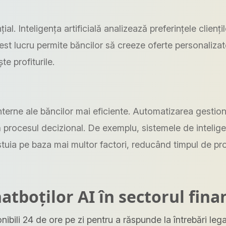
l. Inteligența artificială analizează preferințele cliențilo
est lucru permite băncilor să creeze oferte personalizat
te profiturile.
nterne ale băncilor mai eficiente. Automatizarea gestionă
ă procesul decizional. De exemplu, sistemele de inteligen
estuia pe baza mai multor factori, reducând timpul de pr
hatboților AI în sectorul fina
ibili 24 de ore pe zi pentru a răspunde la întrebări legat