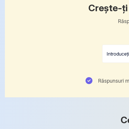
Crește-ți
Răspu
Răspunsuri m
C