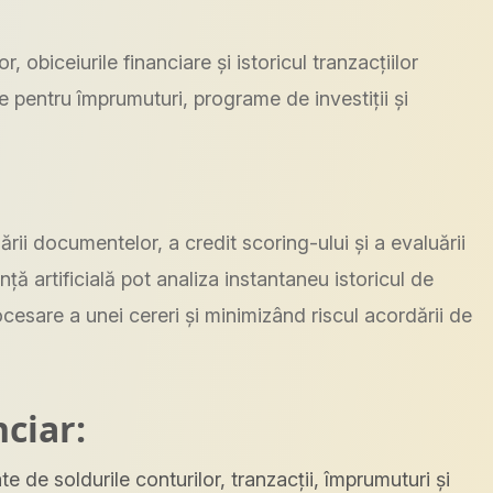
r, obiceiurile financiare și istoricul tranzacțiilor
e pentru împrumuturi, programe de investiții și
rii documentelor, a credit scoring-ului și a evaluării
ță artificială pot analiza instantaneu istoricul de
ocesare a unei cereri și minimizând riscul acordării de
nciar:
e de soldurile conturilor, tranzacții, împrumuturi și