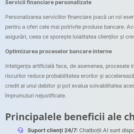
Servicii financiare personalizate
Personalizarea serviciilor financiare joacă un rol esenția
pentru a oferi cele mai potrivite produse bancare. Ac
asigurări, ceea ce sporește loialitatea clienților și creș
Optimizarea proceselor bancare interne
Inteligența artificială face, de asemenea, procesele i
riscurilor reduce probabilitatea erorilor și accelereaz
credit al unui debitor și pot evalua solvabilitatea ac
împrumuturi nejustificate.
Principalele beneficii ale c
Suport clienți 24/7:
Chatboții AI sunt dispon