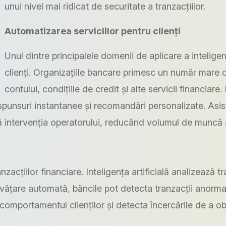
unui nivel mai ridicat de securitate a tranzacțiilor.
Automatizarea serviciilor pentru clienți
Unul dintre principalele domenii de aplicare a inteligen
clienți. Organizațiile bancare primesc un număr mare de
contului, condițiile de credit și alte servicii financiare
ăspunsuri instantanee și recomandări personalizate. Asisten
ră intervenția operatorului, reducând volumul de muncă al
zacțiilor financiare. Inteligența artificială analizează tr
nvățare automată, băncile pot detecta tranzacții anormal
a comportamentul clienților și detecta încercările de a o