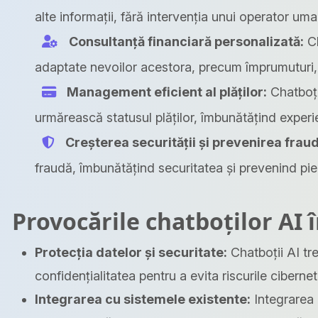
alte informații, fără intervenția unui operator uma
Consultanță financiară personalizată:
Ch
adaptate nevoilor acestora, precum împrumuturi, c
Management eficient al plăților:
Chatboții
urmărească statusul plăților, îmbunătățind exper
Creșterea securității și prevenirea fraud
fraudă, îmbunătățind securitatea și prevenind pier
Provocările chatboților AI î
Protecția datelor și securitate:
Chatboții AI tre
confidențialitatea pentru a evita riscurile cibernet
Integrarea cu sistemele existente:
Integrarea 