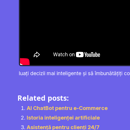
luați decizii mai inteligente și să îmbunătățiți c
Related posts:
AI ChatBot pentru e-Commerce
Istoria inteligenței artificiale
Asistență pentru clienți 24/7