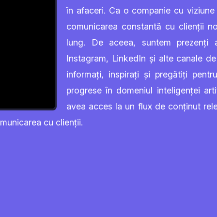
în afaceri. Ca o companie cu viziune 
comunicarea constantă cu clienții no
lung. De aceea, suntem prezenți 
Instagram, LinkedIn și alte canale d
informați, inspirați și pregătiți pe
progrese în domeniul inteligenței art
avea acces la un flux de conținut rele
omunicarea cu clienții.