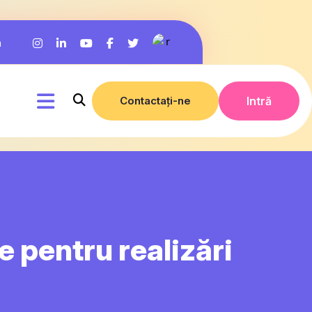
m
Contactați-ne
Intră
 pentru realizări