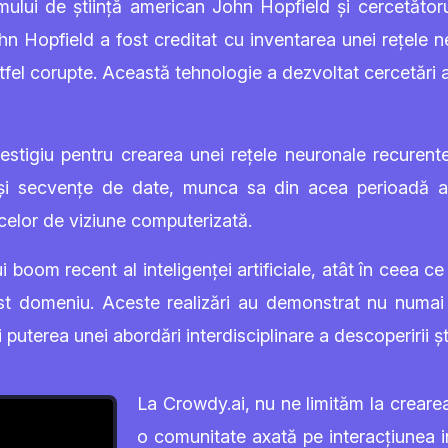
ului de știință american John Hopfield și cercetătorul
hn Hopfield a fost creditat cu inventarea unei rețele 
 altfel corupte. Această tehnologie a dezvoltat cercetăr
estigiu pentru crearea unei rețele neuronale recurent
i și secvențe de date, munca sa din acea perioadă a
celor de viziune computerizată.
i boom recent al inteligenței artificiale, atât în ceea c
st domeniu. Aceste realizări au demonstrat nu numai ro
 puterea unei abordări interdisciplinare a descoperirii ști
La Crowdy.ai, nu ne limităm la creare
o comunitate axată pe interacțiunea int