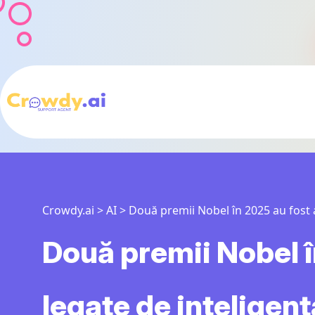
Crowdy.ai
>
AI
>
Două premii Nobel în 2025 au fost ac
Două premii Nobel î
legate de inteligența