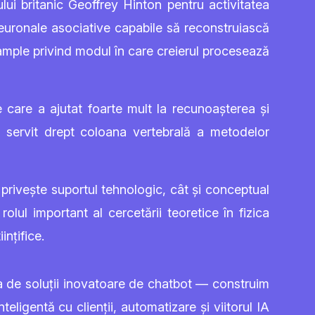
ui britanic Geoffrey Hinton pentru activitatea
neuronale asociative capabile să reconstruiască
i ample privind modul în care creierul procesează
e care a ajutat foarte mult la recunoașterea și
 servit drept coloana vertebrală a metodelor
e privește suportul tehnologic, cât și conceptual
lul important al cercetării teoretice în fizica
ințifice.
a de soluții inovatoare de chatbot — construim
eligentă cu clienții, automatizare și viitorul IA