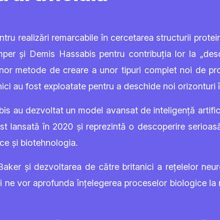
ru realizări remarcabile în cercetarea structurii protein
per și Demis Hassabis pentru contribuția lor la „desci
r metode de creare a unor tipuri complet noi de prot
ci au fost exploatate pentru a deschide noi orizonturi 
s au dezvoltat un model avansat de inteligență artifici
ost lansată în 2020 și reprezintă o descoperire serioas
e și biotehnologia.
aker și dezvoltarea de către britanici a rețelelor neur
uții ne vor aprofunda înțelegerea proceselor biologice la