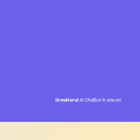
Next
Următorul
AI ChatBot în afaceri
post: