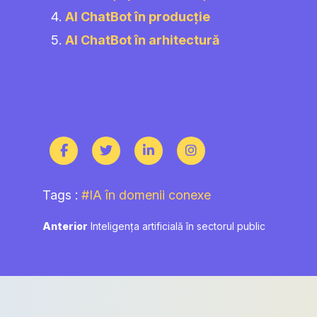
AI ChatBot în producție
AI ChatBot în arhitectură
Tags :
#IA în domenii conexe
Navigare
Previous
Anterior
Inteligența artificială în sectorul public
post:
în
articole