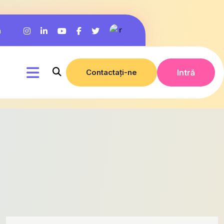
m
Contactați-ne
Intră