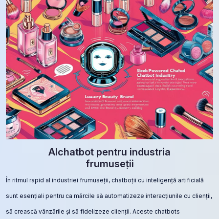
AIchatbot pentru industria
frumuseții
În ritmul rapid al industriei frumuseții, chatboții cu inteligență artificială
sunt esențiali pentru ca mărcile să automatizeze interacțiunile cu clienții,
să crească vânzările și să fidelizeze clienții. Aceste chatbots