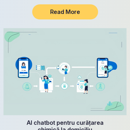
Read More
AI chatbot pentru curățarea
chimică la domiciliu