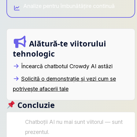
Analize pentru îmbunătățire continuă
Alătură-te viitorului
tehnologic
Încearcă chatbotul Crowdy AI astăzi
Solicită o demonstrație și vezi cum se
potrivește afacerii tale
Concluzie
Chatboții AI nu mai sunt viitorul — sunt
prezentul.