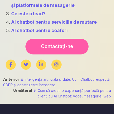
și platformele de mesagerie
Ce este o lead?
AI chatbot pentru serviciile de mutare
AI chatbot pentru coafori
Contactați-ne
Navigare
Anterior
⚖ Inteligență artificială și date: Cum Chatbot respectă
GDPR și construiește încredere
în
Următorul
📡 Cum să creați o experiență perfectă pentru
articole
clienți cu AI Chatbot: Voce, mesagerie, web