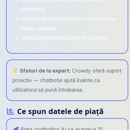
marketing
Experiență unificată pentru utilizatori pe
toate canalele
Analize pentru îmbunătățire continuă
Sfaturi de la expert:
Crowdy oferă suport
proactiv — chatbotul ajută înainte ca
utilizatorul să pună întrebarea.
Ce spun datele de piață
Piața chatboților AI va ajunge la 15