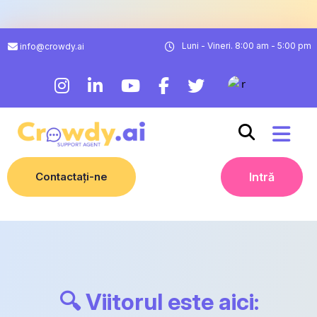
Luni - Vineri. 8:00 am - 5:00 pm
info@crowdy.ai
Contactați-ne
Intră
🔍 Viitorul este aici: