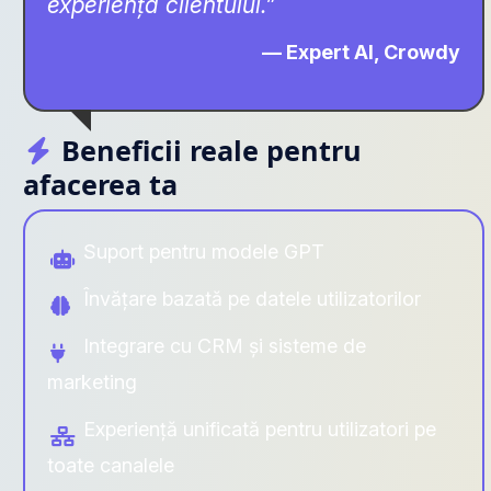
experiența clientului.”
— Expert AI, Crowdy
Beneficii reale pentru
afacerea ta
Suport pentru modele GPT
Învățare bazată pe datele utilizatorilor
Integrare cu CRM și sisteme de
marketing
Experiență unificată pentru utilizatori pe
toate canalele