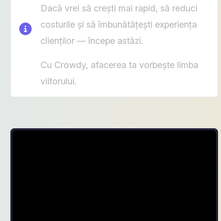
Dacă vrei să crești mai rapid, să reduci
costurile și să îmbunătățești experiența
clienților — începe astăzi.
Cu Crowdy, afacerea ta vorbește limba
viitorului.