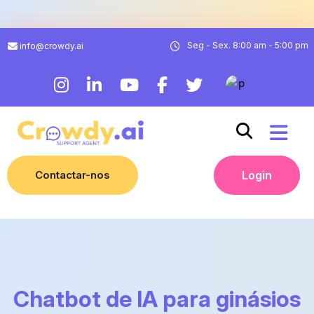
Seg - Sex. 8:00 am - 5:00 pm
info@crowdy.ai
Contactar-nos
Login
Chatbot de IA para ginásios