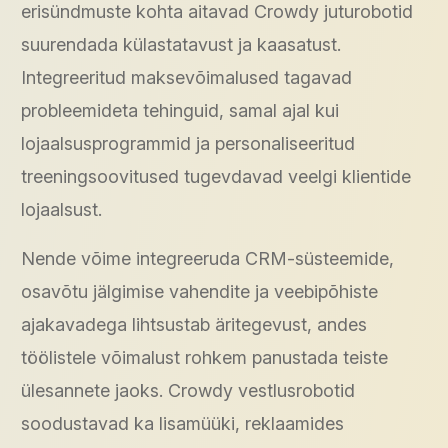
erisündmuste kohta aitavad Crowdy juturobotid
suurendada külastatavust ja kaasatust.
Integreeritud maksevõimalused tagavad
probleemideta tehinguid, samal ajal kui
lojaalsusprogrammid ja personaliseeritud
treeningsoovitused tugevdavad veelgi klientide
lojaalsust.
Nende võime integreeruda CRM-süsteemide,
osavõtu jälgimise vahendite ja veebipõhiste
ajakavadega lihtsustab äritegevust, andes
töölistele võimalust rohkem panustada teiste
ülesannete jaoks. Crowdy vestlusrobotid
soodustavad ka lisamüüki, reklaamides