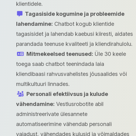
klientidele.
Tagasiside kogumine ja probleemide
lahendamine:
Chatbot kogub klientide
tagasisidet ja lahendab kaebusi kiiresti, aidates
parandada teenuse kvaliteeti ja kliendirahulolu.
Mitmekeelsed teenused:
Üle 30 keele
toega saab chatbot teenindada laia
kliendibaasi rahvusvahelistes jõusaalides või
multikultuuri linnades.
Personali efektiivsus ja kulude
vähendamine:
Vestlusrobotite abil
administreerivate ülesannete
automatiseerimine vähendab personali
vajadust, vähendades kulusid ja võimaldades