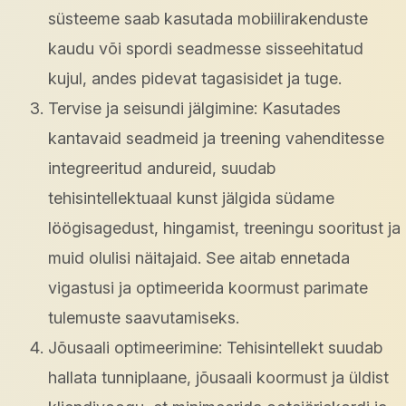
süsteeme saab kasutada mobiilirakenduste
kaudu või spordi seadmesse sisseehitatud
kujul, andes pidevat tagasisidet ja tuge.
Tervise ja seisundi jälgimine: Kasutades
kantavaid seadmeid ja treening vahenditesse
integreeritud andureid, suudab
tehisintellektuaal kunst jälgida südame
löögisagedust, hingamist, treeningu sooritust ja
muid olulisi näitajaid. See aitab ennetada
vigastusi ja optimeerida koormust parimate
tulemuste saavutamiseks.
Jõusaali optimeerimine: Tehisintellekt suudab
hallata tunniplaane, jõusaali koormust ja üldist