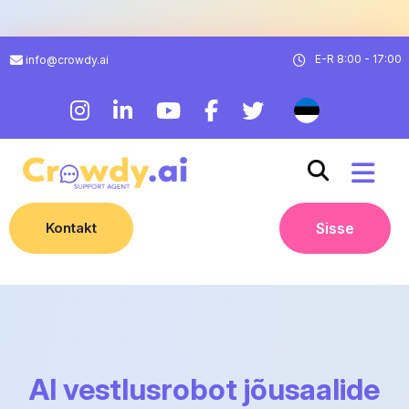
E-R 8:00 - 17:00
info@crowdy.ai
Kontakt
Sisse
AI vestlusrobot jõusaalide