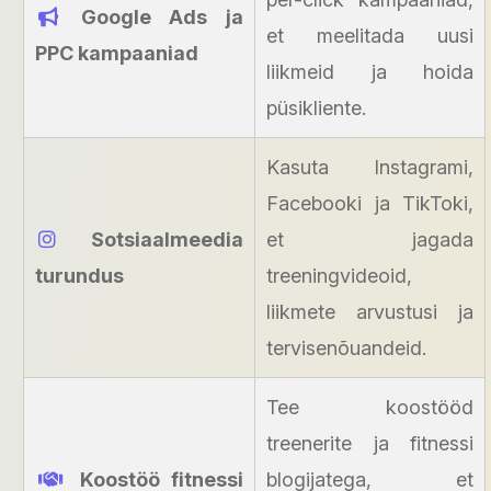
Google Ads ja
et meelitada uusi
PPC kampaaniad
liikmeid ja hoida
püsikliente.
Kasuta Instagrami,
Facebooki ja TikToki,
Sotsiaalmeedia
et jagada
turundus
treeningvideoid,
liikmete arvustusi ja
tervisenõuandeid.
Tee koostööd
treenerite ja fitnessi
Koostöö fitnessi
blogijatega, et