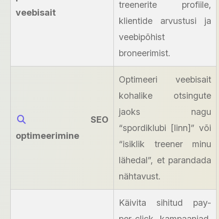
treenerite profiile,
veebisait
klientide arvustusi ja
veebipõhist
broneerimist.
Optimeeri veebisait
kohalike otsingute
jaoks nagu
SEO
“spordiklubi [linn]” või
optimeerimine
“isiklik treener minu
lähedal”, et parandada
nähtavust.
Käivita sihitud pay-
per-click kampaaniad,