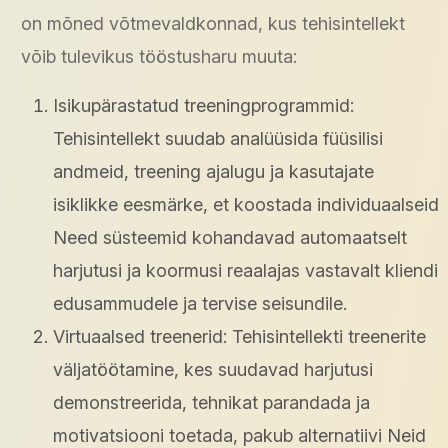
on mõned võtmevaldkonnad, kus tehisintellekt
võib tulevikus tööstusharu muuta:
Isikupärastatud treeningprogrammid:
Tehisintellekt suudab analüüsida füüsilisi
andmeid, treening ajalugu ja kasutajate
isiklikke eesmärke, et koostada individuaalseid
Need süsteemid kohandavad automaatselt
harjutusi ja koormusi reaalajas vastavalt kliendi
edusammudele ja tervise seisundile.
Virtuaalsed treenerid: Tehisintellekti treenerite
väljatöötamine, kes suudavad harjutusi
demonstreerida, tehnikat parandada ja
motivatsiooni toetada, pakub alternatiivi Neid