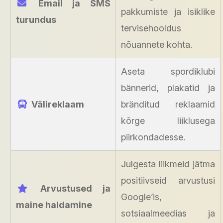
Email ja SMS
pakkumiste ja isiklike
turundus
tervisehooldus
nõuannete kohta.
Aseta spordiklubi
bännerid, plakatid ja
Välireklaam
bränditud reklaamid
kõrge liiklusega
piirkondadesse.
Julgesta liikmeid jätma
positiivseid arvustusi
Arvustused ja
Google’is,
maine haldamine
sotsiaalmeedias ja