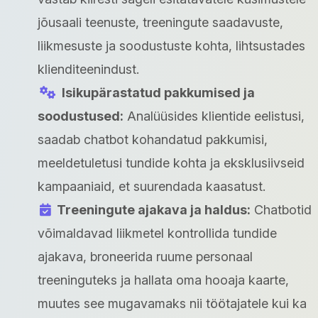
jõusaali teenuste, treeningute saadavuste,
liikmesuste ja soodustuste kohta, lihtsustades
klienditeenindust.
Isikupärastatud pakkumised ja
soodustused:
Analüüsides klientide eelistusi,
saadab chatbot kohandatud pakkumisi,
meeldetuletusi tundide kohta ja eksklusiivseid
kampaaniaid, et suurendada kaasatust.
Treeningute ajakava ja haldus:
Chatbotid
võimaldavad liikmetel kontrollida tundide
ajakava, broneerida ruume personaal
treeninguteks ja hallata oma hooaja kaarte,
muutes see mugavamaks nii töötajatele kui ka