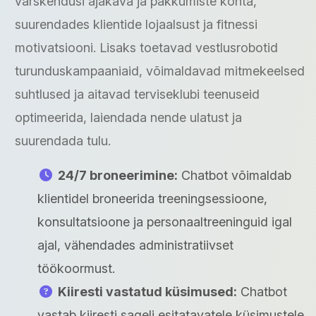
värskendusi ajakava ja pakkumiste kohta,
suurendades klientide lojaalsust ja fitnessi
motivatsiooni. Lisaks toetavad vestlusrobotid
turunduskampaaniaid, võimaldavad mitmekeelsed
suhtlused ja aitavad terviseklubi teenuseid
optimeerida, laiendada nende ulatust ja
suurendada tulu.
24/7 broneerimine:
Chatbot võimaldab
klientidel broneerida treeningsessioone,
konsultatsioone ja personaaltreeninguid igal
ajal, vähendades administratiivset
töökoormust.
Kiiresti vastatud küsimused:
Chatbot
vastab kiiresti sageli esitatavatele küsimustele