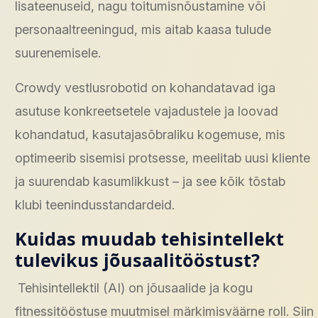
lisateenuseid, nagu toitumisnõustamine või
personaaltreeningud, mis aitab kaasa tulude
suurenemisele.
Crowdy vestlusrobotid on kohandatavad iga
asutuse konkreetsetele vajadustele ja loovad
kohandatud, kasutajasõbraliku kogemuse, mis
optimeerib sisemisi protsesse, meelitab uusi kliente
ja suurendab kasumlikkust – ja see kõik tõstab
klubi teenindusstandardeid.
Kuidas muudab tehisintellekt
tulevikus jõusaalitööstust?
Tehisintellektil (AI) on jõusaalide ja kogu
fitnessitööstuse muutmisel märkimisväärne roll. Siin