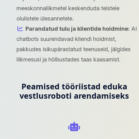
meeskonnaliikmetel keskenduda teistele
olulistele ülesannetele.
Parandatud tulu ja klientide hoidmine:
AI
chatbots suurendavad kliendi hoidmist,
pakkudes isikupärastatud teenuseid, jälgides
liikmesusi ja hõlbustades taas kaasamist.
Peamised tööriistad eduka
vestlusroboti arendamiseks