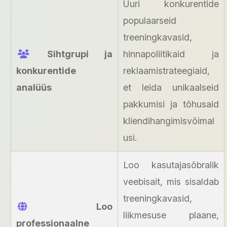
Uuri konkurentide
populaarseid
treeningkavasid,
Sihtgrupi ja
hinnapoliitikaid ja
konkurentide
reklaamistrateegiaid,
analüüs
et leida unikaalseid
pakkumisi ja tõhusaid
kliendihangimisvõimal
usi.
Loo kasutajasõbralik
veebisait, mis sisaldab
treeningkavasid,
Loo
liikmesuse plaane,
professionaalne