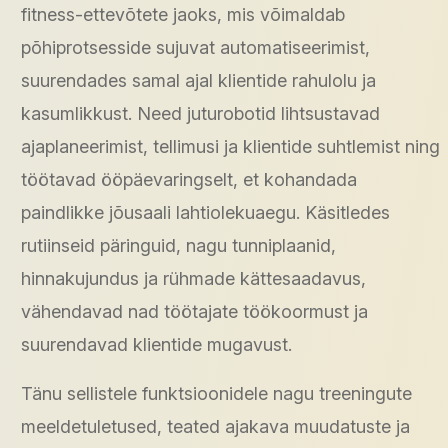
fitness-ettevõtete jaoks, mis võimaldab
põhiprotsesside sujuvat automatiseerimist,
suurendades samal ajal klientide rahulolu ja
kasumlikkust. Need juturobotid lihtsustavad
ajaplaneerimist, tellimusi ja klientide suhtlemist ning
töötavad ööpäevaringselt, et kohandada
paindlikke jõusaali lahtiolekuaegu. Käsitledes
rutiinseid päringuid, nagu tunniplaanid,
hinnakujundus ja rühmade kättesaadavus,
vähendavad nad töötajate töökoormust ja
suurendavad klientide mugavust.
Tänu sellistele funktsioonidele nagu treeningute
meeldetuletused, teated ajakava muudatuste ja