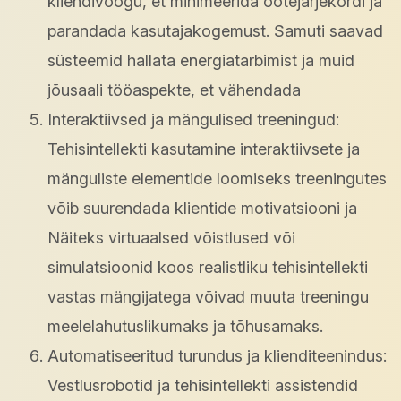
kliendivoogu, et minimeerida ootejärjekordi ja
parandada kasutajakogemust. Samuti saavad
süsteemid hallata energiatarbimist ja muid
jõusaali tööaspekte, et vähendada
Interaktiivsed ja mängulised treeningud:
Tehisintellekti kasutamine interaktiivsete ja
mänguliste elementide loomiseks treeningutes
võib suurendada klientide motivatsiooni ja
Näiteks virtuaalsed võistlused või
simulatsioonid koos realistliku tehisintellekti
vastas mängijatega võivad muuta treeningu
meelelahutuslikumaks ja tõhusamaks.
Automatiseeritud turundus ja klienditeenindus:
Vestlusrobotid ja tehisintellekti assistendid