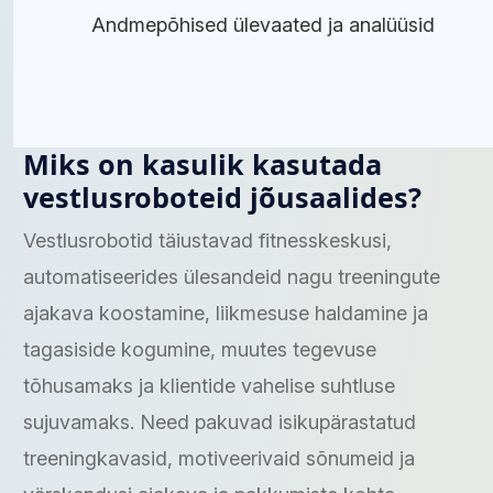
Andmepõhised ülevaated ja analüüsid
Miks on kasulik kasutada
vestlusroboteid jõusaalides?
Vestlusrobotid täiustavad fitnesskeskusi,
automatiseerides ülesandeid nagu treeningute
ajakava koostamine, liikmesuse haldamine ja
tagasiside kogumine, muutes tegevuse
tõhusamaks ja klientide vahelise suhtluse
sujuvamaks. Need pakuvad isikupärastatud
treeningkavasid, motiveerivaid sõnumeid ja