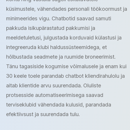
küsimustele, vähendades personali töökoormust ja
minimeerides vigu. Chatbotid saavad samuti
pakkuda isikupärastatud pakkumisi ja
meeldetuletusi, julgustada korduvaid külastusi ja
integreeruda klubi haldussüsteemidega, et
hõlbustada seadmete ja ruumide broneerimist.
Tänu tagasiside kogumise võimalusele ja enam kui
30 keele toele parandab chatbot kliendirahulolu ja
aitab klientide arvu suurendada. Oluliste
protsesside automatiseerimisega saavad
terviseklubid vähendada kulusid, parandada
efektiivsust ja suurendada tulu.