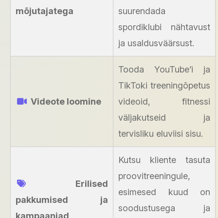
mõjutajatega
suurendada
spordiklubi nähtavust
ja usaldusväärsust.
Tooda YouTube’i ja
TikToki treeningõpetus
Videote loomine
videoid, fitnessi
väljakutseid ja
tervisliku eluviisi sisu.
Kutsu kliente tasuta
proovitreeningule,
Erilised
esimesed kuud on
pakkumised ja
soodustusega ja
kampaaniad