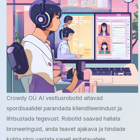
Crowdy OÜ AI vestlusrobotid aitavad
spordisaalidel parandada klienditeenindust ja
lihtsustada tegevust. Robotid saavad hallata
broneeringuid, anda teavet ajakava ja hindade
kohta ning vastata sageli esitatavatele