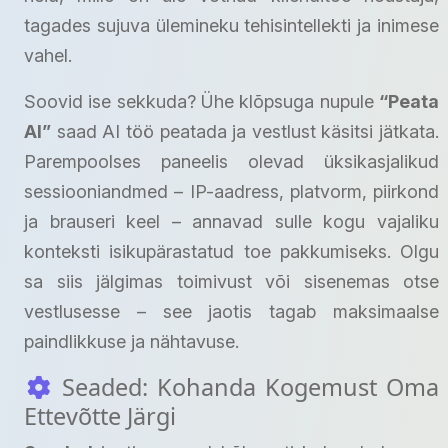
tagades sujuva ülemineku tehisintellekti ja inimese
vahel.
Soovid ise sekkuda? Ühe klõpsuga nupule
“Peata
AI”
saad AI töö peatada ja vestlust käsitsi jätkata.
Parempoolses paneelis olevad üksikasjalikud
sessiooniandmed – IP-aadress, platvorm, piirkond
ja brauseri keel – annavad sulle kogu vajaliku
konteksti isikupärastatud toe pakkumiseks. Olgu
sa siis jälgimas toimivust või sisenemas otse
vestlusesse – see jaotis tagab maksimaalse
paindlikkuse ja nähtavuse.
Seaded: Kohanda Kogemust Oma
Ettevõtte Järgi