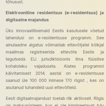
tõhusust.
Elektrooniline residentsus (e-residentsus) ja
digitaalne majandus
Üks innovaatilisemaid Eestis kasutusele võetud
lahendusi on e-residentsuse programm. See
ainulaadne algatus võimaldab ettevõtjatel kõikjal
maailmas registreerida ettevõte Eestis ja
tegutseda ELi jurisdiktsioonis ilma füüsilise
kohaloleku vajaduseta. Alates programmi
käivitamisest 2014. aastal on e-residentsuse
saanud üle 100 000 inimese 170 riigist , kes on
asutanud tuhandeid uusi ettevõtteid.
Eesti digitaalmajandust toetab riik aktiivselt. Riigis
on maksusüsteem, kus ei ole kinnipeetavat tulu