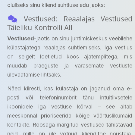
oluliseks sinu kliendisuhtluse edu jaoks:
Vestlused: Reaalajas Vestlused
Täieliku Kontrolli All
Vestlused
-jaotis on sinu juhtimiskeskus veebilehe
külastajatega reaalajas suhtlemiseks. Iga vestlus
on selgelt loetletud koos ajatemplitega, mis
muudab praeguste ja varasemate vestluste
ülevaatamise lihtsaks.
Näed kiiresti, kas külastaja on jaganud oma e-
posti või telefoninumbrit tänu intuitiivsetele
ikoonidele iga vestluse kõrval – see aitab
meeskonnal prioriseerida kõige väärtuslikumaid
kontakte. Roosaga märgitud vestlused tähistavad
neid, mille on üle võtnud klienditoe nõustaja,