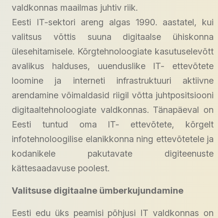
valdkonnas maailmas juhtiv riik.
Eesti IT-sektori areng algas 1990. aastatel, kui
valitsus võttis suuna digitaalse ühiskonna
ülesehitamisele. Kõrgtehnoloogiate kasutuselevõtt
avalikus halduses, uuenduslike IT- ettevõtete
loomine ja interneti infrastruktuuri aktiivne
arendamine võimaldasid riigil võtta juhtpositsiooni
digitaaltehnoloogiate valdkonnas. Tänapäeval on
Eesti tuntud oma IT- ettevõtete, kõrgelt
infotehnoloogilise elanikkonna ning ettevõtetele ja
kodanikele pakutavate digiteenuste
kättesaadavuse poolest.
Valitsuse digitaalne ümberkujundamine
Eesti edu üks peamisi põhjusi IT valdkonnas on