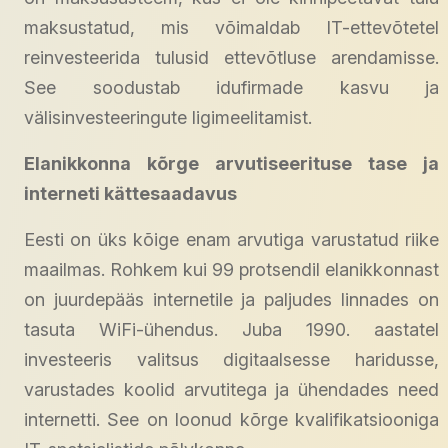
maksustatud, mis võimaldab IT-ettevõtetel
reinvesteerida tulusid ettevõtluse arendamisse.
See soodustab idufirmade kasvu ja
välisinvesteeringute ligimeelitamist.
Elanikkonna kõrge arvutiseerituse tase ja
interneti kättesaadavus
Eesti on üks kõige enam arvutiga varustatud riike
maailmas. Rohkem kui 99 protsendil elanikkonnast
on juurdepääs internetile ja paljudes linnades on
tasuta WiFi-ühendus. Juba 1990. aastatel
investeeris valitsus digitaalsesse haridusse,
varustades koolid arvutitega ja ühendades need
internetti. See on loonud kõrge kvalifikatsiooniga