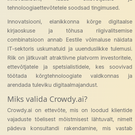
tehnoloogiaettevõtetele soodsad tingimused.
Innovatsiooni, elanikkonna kõrge digitaalse
kirjaoskuse ja tõhusa riigivalitsemise
combinatsioon annab Eestile võimaluse näidata
IT-sektoris uskumatuid ja uuenduslikke tulemusi.
Riik on jätkuvalt atraktiivne platvorm investoritele,
ettevõtjatele ja spetsialistidele, kes soovivad
töötada kõrgtehnoloogiate valdkonnas ja
arendada tuleviku digitaalmajandust.
Miks valida Crowdy.ai?
Crowdy.ai on ettevõte, mis on loodud klientide
vajaduste tõelisest mõistmisest lähtuvalt, nimelt
pädeva konsultandi rakendamine, mis vastab