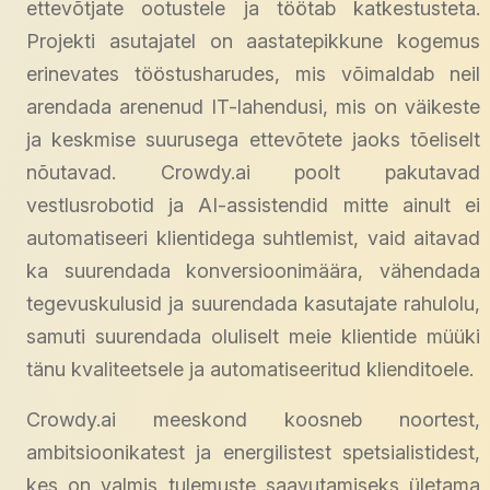
ettevõtjate ootustele ja töötab katkestusteta.
Projekti asutajatel on aastatepikkune kogemus
erinevates tööstusharudes, mis võimaldab neil
arendada arenenud IT-lahendusi, mis on väikeste
ja keskmise suurusega ettevõtete jaoks tõeliselt
nõutavad. Crowdy.ai poolt pakutavad
vestlusrobotid ja AI-assistendid mitte ainult ei
automatiseeri klientidega suhtlemist, vaid aitavad
ka suurendada konversioonimäära, vähendada
tegevuskulusid ja suurendada kasutajate rahulolu,
samuti suurendada oluliselt meie klientide müüki
tänu kvaliteetsele ja automatiseeritud klienditoele.
Crowdy.ai meeskond koosneb noortest,
ambitsioonikatest ja energilistest spetsialistidest,
kes on valmis tulemuste saavutamiseks ületama