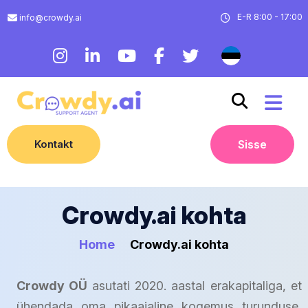
E-R 8:00 - 17:00
info@crowdy.ai
Kontakt
Sisse
Crowdy.ai kohta
Home
Crowdy.ai kohta
Crowdy OÜ
asutati 2020. aastal erakapitaliga, et
ühendada oma pikaajaline kogemus turunduse,