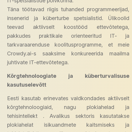
IT-spetsialistide põlvkonna.
Täna töötavad riigis tuhanded programmeerijad,
insenerid ja küberturbe spetsialistid. Ülikoolid
teevad aktiivselt koostööd ettevõtetega,
pakkudes praktikale orienteeritud IT- ja
tarkvaraarenduse koolitusprogramme, et meie
Crowdy.ai-s saaksime konkureerida maailma
juhtivate IT-ettevõtetega.
Kõrgtehnoloogiate ja küberturvalisuse
kasutuselevõtt
Eesti kasutab erinevates valdkondades aktiivselt
kõrgtehnoloogiaid, nagu plokiahelad ja
tehisintellekt . Avalikus sektoris kasutatakse
plokiahelat isikuandmete kaitsmiseks ja