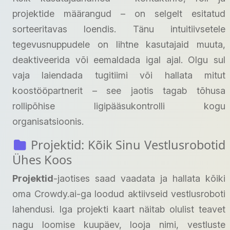
projektide määrangud – on selgelt esitatud
sorteeritavas loendis. Tänu intuitiivsetele
tegevusnuppudele on lihtne kasutajaid muuta,
deaktiveerida või eemaldada igal ajal. Olgu sul
vaja laiendada tugitiimi või hallata mitut
koostööpartnerit – see jaotis tagab tõhusa
rollipõhise ligipääsukontrolli kogu
organisatsioonis.
Projektid: Kõik Sinu Vestlusrobotid
Ühes Koos
Projektid
-jaotises saad vaadata ja hallata kõiki
oma Crowdy.ai-ga loodud aktiivseid vestlusroboti
lahendusi. Iga projekti kaart näitab olulist teavet
nagu loomise kuupäev, looja nimi, vestluste