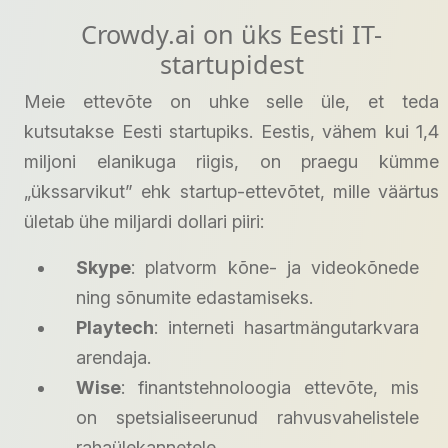
Crowdy.ai on üks Eesti IT-
startupidest
Meie ettevõte on uhke selle üle, et teda
kutsutakse Eesti startupiks. Eestis, vähem kui 1,4
miljoni elanikuga riigis, on praegu kümme
„ükssarvikut” ehk startup-ettevõtet, mille väärtus
ületab ühe miljardi dollari piiri:
Skype
: platvorm kõne- ja videokõnede
ning sõnumite edastamiseks.
Playtech
: interneti hasartmängutarkvara
arendaja.
Wise
: finantstehnoloogia ettevõte, mis
on spetsialiseerunud rahvusvahelistele
rahaülekannetele.