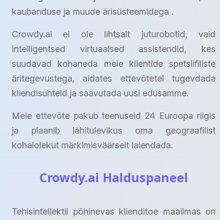
kaubanduse ja muude ärisüsteemidega .
Crowdy.ai ei ole lihtsalt juturobotid, vaid
intelligentsed virtuaalsed assistendid, kes
suudavad kohaneda meie klientide spetsiifiliste
äritegevustega, aidates ettevõtetel tugevdada
kliendisuhteid ja saavutada uusi edusamme.
Meie ettevõte pakub teenuseid 24 Euroopa riigis
ja plaanib lähitulevikus oma geograafilist
kohalolekut märkimisväärselt laiendada.
Crowdy.ai Halduspaneel
Tehisintellektil põhinevas klienditoe maailmas on