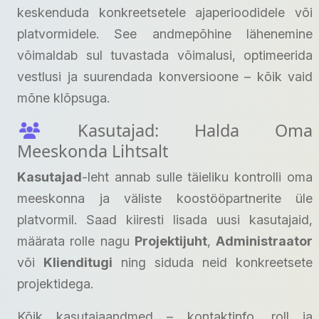
keskenduda konkreetsetele ajaperioodidele või
platvormidele. See andmepõhine lähenemine
võimaldab sul tuvastada võimalusi, optimeerida
vestlusi ja suurendada konversioone – kõik vaid
mõne klõpsuga.
Kasutajad: Halda Oma
Meeskonda Lihtsalt
Kasutajad
-leht annab sulle täieliku kontrolli oma
meeskonna ja väliste koostööpartnerite üle
platvormil. Saad kiiresti lisada uusi kasutajaid,
määrata rolle nagu
Projektijuht
,
Administraator
või
Klienditugi
ning siduda neid konkreetsete
projektidega.
Kõik kasutajaandmed – kontaktinfo, roll ja