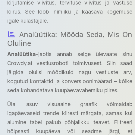
kirjutamise viivitus, tervituse viivitus ja vastuse
kiirus. See loob inimliku ja kaasava kogemuse
igale külastajale.
Analüütika: Mõõda Seda, Mis On
Oluline
Analüütika
-jaotis annab selge ülevaate sinu
Crowdy.ai vestlusroboti toimivusest. Siin saad
jälgida olulisi mõõdikuid nagu vestluste arv,
kogutud kontaktid ja konversioonimäärad – kõike
seda kohandatava kuupäevavahemiku piires.
Ülal asuv visuaalne graafik võimaldab
igapäevaseid trende kiiresti märgata, samas kui
alumine tabel pakub põhjalikku teavet. Filtreeri
hõlpsasti kuupäeva või seadme järgi, et