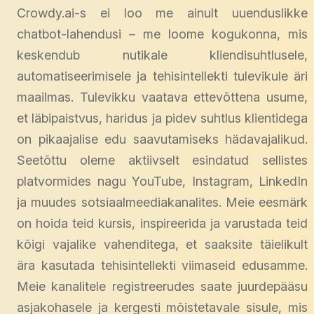
Crowdy.ai-s ei loo me ainult uuenduslikke
chatbot-lahendusi – me loome kogukonna, mis
keskendub nutikale kliendisuhtlusele,
automatiseerimisele ja tehisintellekti tulevikule äri
maailmas. Tulevikku vaatava ettevõttena usume,
et läbipaistvus, haridus ja pidev suhtlus klientidega
on pikaajalise edu saavutamiseks hädavajalikud.
Seetõttu oleme aktiivselt esindatud sellistes
platvormides nagu YouTube, Instagram, LinkedIn
ja muudes sotsiaalmeediakanalites. Meie eesmärk
on hoida teid kursis, inspireerida ja varustada teid
kõigi vajalike vahenditega, et saaksite täielikult
ära kasutada tehisintellekti viimaseid edusamme.
Meie kanalitele registreerudes saate juurdepääsu
asjakohasele ja kergesti mõistetavale sisule, mis