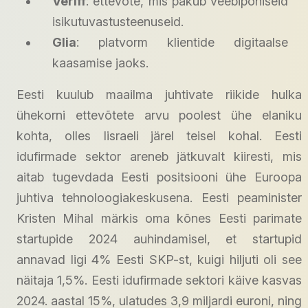
Veriff
: ettevõte, mis pakub veebipõhiseid
isikutuvastusteenuseid.
Glia
: platvorm klientide digitaalse
kaasamise jaoks.
Eesti kuulub maailma juhtivate riikide hulka
ühekorni ettevõtete arvu poolest ühe elaniku
kohta, olles Iisraeli järel teisel kohal. Eesti
idufirmade sektor areneb jätkuvalt kiiresti, mis
aitab tugevdada Eesti positsiooni ühe Euroopa
juhtiva tehnoloogiakeskusena. Eesti peaminister
Kristen Mihal märkis oma kõnes Eesti parimate
startupide 2024 auhindamisel, et startupid
annavad ligi 4% Eesti SKP-st, kuigi hiljuti oli see
näitaja 1,5%. Eesti idufirmade sektori käive kasvas
2024. aastal 15%, ulatudes 3,9 miljardi euroni, ning