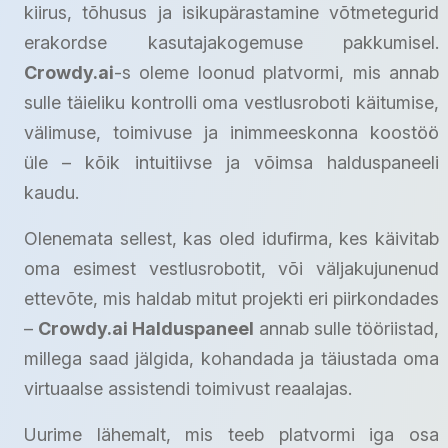
kiirus, tõhusus ja isikupärastamine võtmetegurid
erakordse kasutajakogemuse pakkumisel.
Crowdy.ai
-s oleme loonud platvormi, mis annab
sulle täieliku kontrolli oma vestlusroboti käitumise,
välimuse, toimivuse ja inimmeeskonna koostöö
üle – kõik intuitiivse ja võimsa halduspaneeli
kaudu.
Olenemata sellest, kas oled idufirma, kes käivitab
oma esimest vestlusrobotit, või väljakujunenud
ettevõte, mis haldab mitut projekti eri piirkondades
–
Crowdy.ai Halduspaneel
annab sulle tööriistad,
millega saad jälgida, kohandada ja täiustada oma
virtuaalse assistendi toimivust reaalajas.
Uurime lähemalt, mis teeb platvormi iga osa