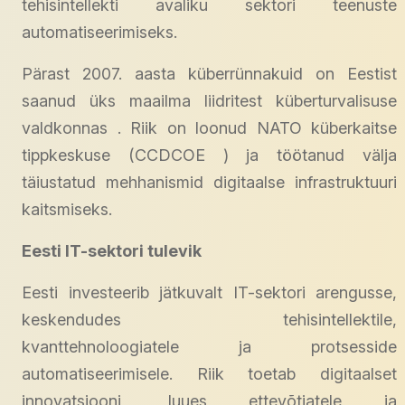
tehisintellekti avaliku sektori teenuste
automatiseerimiseks.
Pärast 2007. aasta küberrünnakuid on Eestist
saanud üks maailma liidritest küberturvalisuse
valdkonnas . Riik on loonud NATO küberkaitse
tippkeskuse (CCDCOE ) ja töötanud välja
täiustatud mehhanismid digitaalse infrastruktuuri
kaitsmiseks.
Eesti IT-sektori tulevik
Eesti investeerib jätkuvalt IT-sektori arengusse,
keskendudes tehisintellektile,
kvanttehnoloogiatele ja protsesside
automatiseerimisele. Riik toetab digitaalset
innovatsiooni, luues ettevõtjatele ja