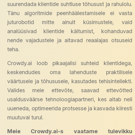
suurendada klientide suhtluse tõhusust ja rahulolu.
Tänu algoritmide peenhäälestamisele ei vasta
juturobotid mitte ainult küsimustele, vaid
analüüsivad klientide käitumist, kohanduvad
nende vajadustele ja aitavad reaalajas otsuseid
teha.
Crowdy.ai loob pikaajalisi suhteid klientidega,
keskendudes oma lahenduste praktilisele
väärtusele ja tõhususele, kasutades tehisintellekti.
Valides meie ettevõte, saavad ettevõtted
usaldusväärse tehnoloogiapartneri, kes aitab neil
uueneda, optimeerida protsesse ja kasvada kiiresti
muutuval turul.
Meie Crowdy.ai-s vaatame tulevikku