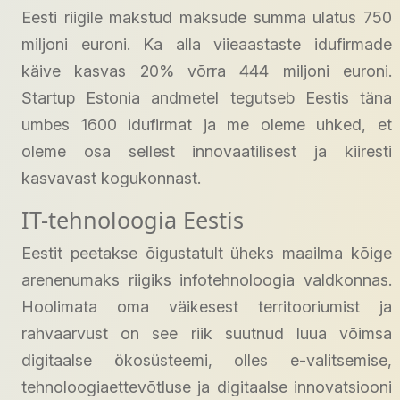
Eesti riigile makstud maksude summa ulatus 750
miljoni euroni. Ka alla viieaastaste idufirmade
käive kasvas 20% võrra 444 miljoni euroni.
Startup Estonia andmetel tegutseb Eestis täna
umbes 1600 idufirmat ja me oleme uhked, et
oleme osa sellest innovaatilisest ja kiiresti
kasvavast kogukonnast.
IT-tehnoloogia Eestis
Eestit peetakse õigustatult üheks maailma kõige
arenenumaks riigiks infotehnoloogia valdkonnas.
Hoolimata oma väikesest territooriumist ja
rahvaarvust on see riik suutnud luua võimsa
digitaalse ökosüsteemi, olles e-valitsemise,
tehnoloogiaettevõtluse ja digitaalse innovatsiooni