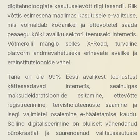
digitehnoloogiate kasutuselevõtt riigi tasandil. Riik
võttis esimesena maailmas kasutusele e-valitsuse,
mis võimaldab kodanikel ja ettevõtetel saada
peaaegu kõiki avaliku sektori teenuseid internetis.
Võtmerolli mängib selles X-Road, turvaline
platvorm andmevahetuseks erinevate avalike ja
erainstitutsioonide vahel.
Täna on üle 99% Eesti avalikest teenustest
kättesaadavad internetis, sealhulgas
maksudeklaratsioonide esitamine, ettevõtte
registreerimine, tervishoiuteenuste saamine ja
isegi valimistel osalemine e-hääletamise kaudu.
Selline digitaliseerimine on oluliselt vähendanud
bürokraatiat ja suurendanud valitsusasutuste