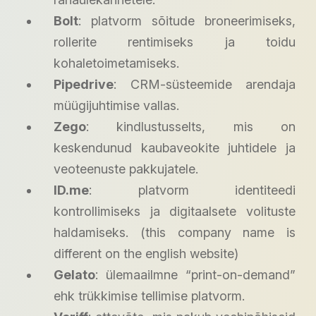
Bolt
: platvorm sõitude broneerimiseks,
rollerite rentimiseks ja toidu
kohaletoimetamiseks.
Pipedrive
: CRM-süsteemide arendaja
müügijuhtimise vallas.
Zego
: kindlustusselts, mis on
keskendunud kaubaveokite juhtidele ja
veoteenuste pakkujatele.
ID.me
: platvorm identiteedi
kontrollimiseks ja digitaalsete volituste
haldamiseks. (this company name is
different on the english website)
Gelato
: ülemaailmne “print-on-demand”
ehk trükkimise tellimise platvorm.