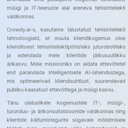
müügi ja IT-teenuste alal areneva tehisintellekti
valdkonnas.
Crowdy.ai-s, kasutame täiustatud tehisintellekti
tehnoloogiaid, et muuta kliendikogemus otse
klienditoest tehisintellektipõhisteks juturobotiteks
ja edendada meie klientide jätkusuutlikku
ärikasvu. Meie missiooniks on aidata ettevõtetel
end parandada intelligentsete AI-lahendustega,
mis optimeerivad kliendisuhtlust, suurendavad
publiku kaasatust ettevõttega ja müügi kasvu.
Tänu ulatuslikele kogemustele IT-, müügi-,
turundus- ja ärikonsultatsioonide valdkonnas ning
klientide käitumistegurite sügavale mõistmisele