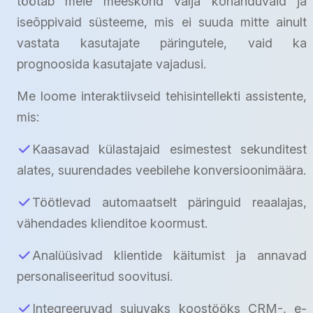
töötab meie meeskond välja kohanduvaid ja
iseõppivaid süsteeme, mis ei suuda mitte ainult
vastata kasutajate päringutele, vaid ka
prognoosida kasutajate vajadusi.
Me loome interaktiivseid tehisintellekti assistente,
mis:
Kaasavad külastajaid esimestest sekunditest
alates, suurendades veebilehe konversioonimäära.
Töötlevad automaatselt päringuid reaalajas,
vähendades klienditoe koormust.
Analüüsivad klientide käitumist ja annavad
personaliseeritud soovitusi.
Integreeruvad sujuvaks koostööks CRM-, e-