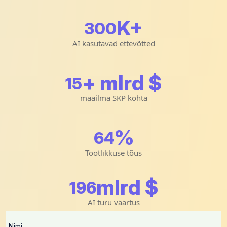
K+
300
AI kasutavad ettevõtted
+ mlrd $
15
maailma SKP kohta
%
64
Tootlikkuse tõus
mlrd $
196
AI turu väärtus