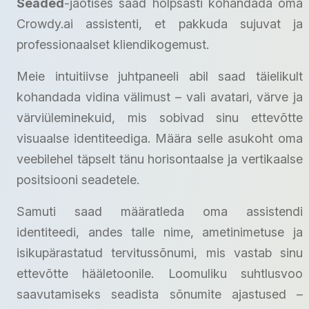
Seaded
-jaotises saad hõlpsasti kohandada oma
Crowdy.ai assistenti, et pakkuda sujuvat ja
professionaalset kliendikogemust.
Meie intuitiivse juhtpaneeli abil saad täielikult
kohandada vidina välimust – vali avatari, värve ja
värviüleminekuid, mis sobivad sinu ettevõtte
visuaalse identiteediga. Määra selle asukoht oma
veebilehel täpselt tänu horisontaalse ja vertikaalse
positsiooni seadetele.
Samuti saad määratleda oma assistendi
identiteedi, andes talle nime, ametinimetuse ja
isikupärastatud tervitussõnumi, mis vastab sinu
ettevõtte hääletoonile. Loomuliku suhtlusvoo
saavutamiseks seadista sõnumite ajastused –