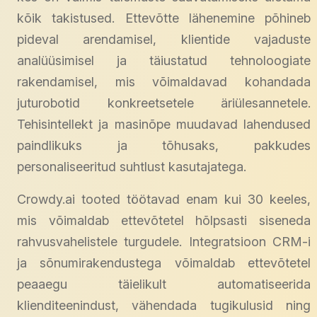
kõik takistused. Ettevõtte lähenemine põhineb
pideval arendamisel, klientide vajaduste
analüüsimisel ja täiustatud tehnoloogiate
rakendamisel, mis võimaldavad kohandada
juturobotid konkreetsetele äriülesannetele.
Tehisintellekt ja masinõpe muudavad lahendused
paindlikuks ja tõhusaks, pakkudes
personaliseeritud suhtlust kasutajatega.
Crowdy.ai tooted töötavad enam kui 30 keeles,
mis võimaldab ettevõtetel hõlpsasti siseneda
rahvusvahelistele turgudele. Integratsioon CRM-i
ja sõnumirakendustega võimaldab ettevõtetel
peaaegu täielikult automatiseerida
klienditeenindust, vähendada tugikulusid ning