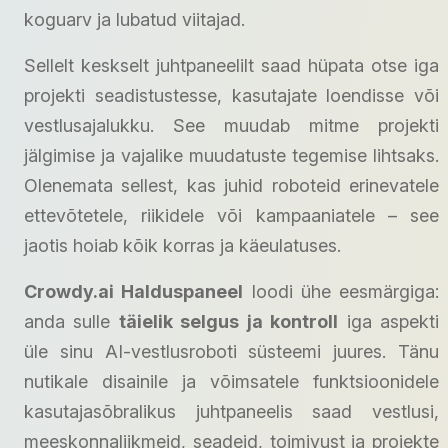
koguarv ja lubatud viitajad.
Sellelt keskselt juhtpaneelilt saad hüpata otse iga
projekti seadistustesse, kasutajate loendisse või
vestlusajalukku. See muudab mitme projekti
jälgimise ja vajalike muudatuste tegemise lihtsaks.
Olenemata sellest, kas juhid roboteid erinevatele
ettevõtetele, riikidele või kampaaniatele – see
jaotis hoiab kõik korras ja käeulatuses.
Crowdy.ai Halduspaneel
loodi ühe eesmärgiga:
anda sulle
täielik selgus ja kontroll
iga aspekti
üle sinu AI-vestlusroboti süsteemi juures. Tänu
nutikale disainile ja võimsatele funktsioonidele
kasutajasõbralikus juhtpaneelis saad vestlusi,
meeskonnaliikmeid, seadeid, toimivust ja projekte