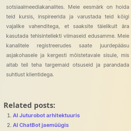
sotsiaalmeediakanalites. Meie eesmärk on hoida
teid kursis, inspireerida ja varustada teid kõigi
vajalike vahenditega, et saaksite täielikult ära
kasutada tehisintellekti viimaseid edusamme. Meie
kanalitele registreerudes saate juurdepääsu
asjakohasele ja kergesti mõistetavale sisule, mis
aitab teil teha targemaid otsuseid ja parandada
suhtlust klientidega.
Related posts:
AI Juturobot arhitektuuris
AI ChatBot jaemüügis