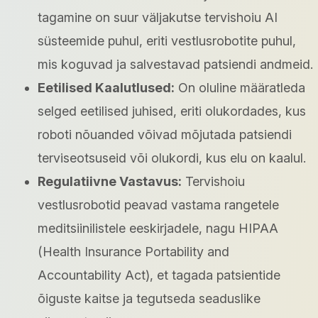
tagamine on suur väljakutse tervishoiu AI
süsteemide puhul, eriti vestlusrobotite puhul,
mis koguvad ja salvestavad patsiendi andmeid.
Eetilised Kaalutlused:
On oluline määratleda
selged eetilised juhised, eriti olukordades, kus
roboti nõuanded võivad mõjutada patsiendi
terviseotsuseid või olukordi, kus elu on kaalul.
Regulatiivne Vastavus:
Tervishoiu
vestlusrobotid peavad vastama rangetele
meditsiinilistele eeskirjadele, nagu HIPAA
(Health Insurance Portability and
Accountability Act), et tagada patsientide
õiguste kaitse ja tegutseda seaduslike