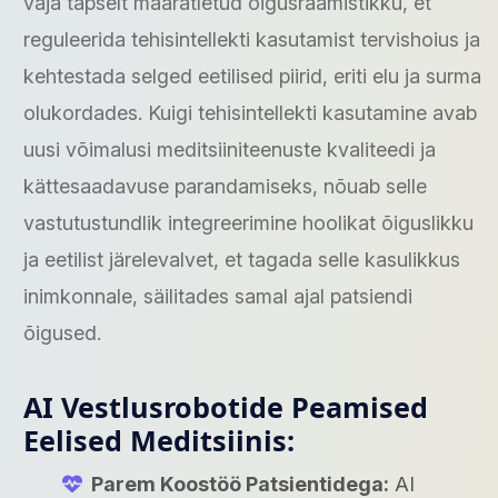
vaja täpselt määratletud õigusraamistikku, et
reguleerida tehisintellekti kasutamist tervishoius ja
kehtestada selged eetilised piirid, eriti elu ja surma
olukordades. Kuigi tehisintellekti kasutamine avab
uusi võimalusi meditsiiniteenuste kvaliteedi ja
kättesaadavuse parandamiseks, nõuab selle
vastutustundlik integreerimine hoolikat õiguslikku
ja eetilist järelevalvet, et tagada selle kasulikkus
inimkonnale, säilitades samal ajal patsiendi
õigused.
AI Vestlusrobotide Peamised
Eelised Meditsiinis:
Parem Koostöö Patsientidega:
AI