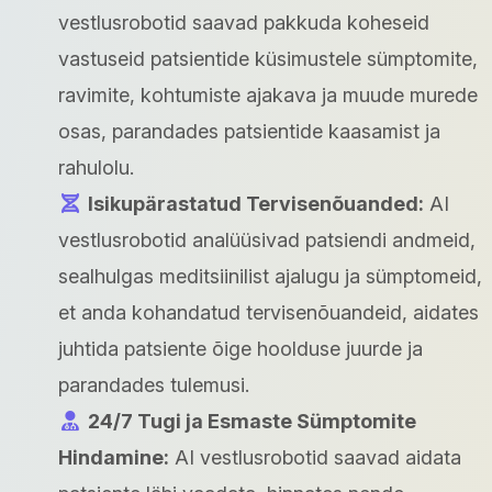
vestlusrobotid saavad pakkuda koheseid
vastuseid patsientide küsimustele sümptomite,
ravimite, kohtumiste ajakava ja muude murede
osas, parandades patsientide kaasamist ja
rahulolu.
Isikupärastatud Tervisenõuanded:
AI
vestlusrobotid analüüsivad patsiendi andmeid,
sealhulgas meditsiinilist ajalugu ja sümptomeid,
et anda kohandatud tervisenõuandeid, aidates
juhtida patsiente õige hoolduse juurde ja
parandades tulemusi.
24/7 Tugi ja Esmaste Sümptomite
Hindamine:
AI vestlusrobotid saavad aidata