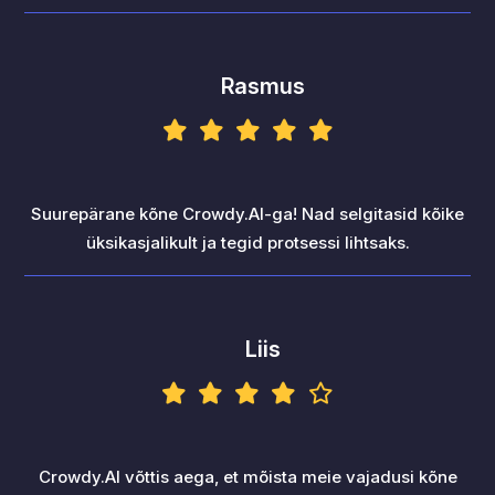
Rasmus
Suurepärane kõne Crowdy.AI-ga! Nad selgitasid kõike
üksikasjalikult ja tegid protsessi lihtsaks.
Liis
Crowdy.AI võttis aega, et mõista meie vajadusi kõne