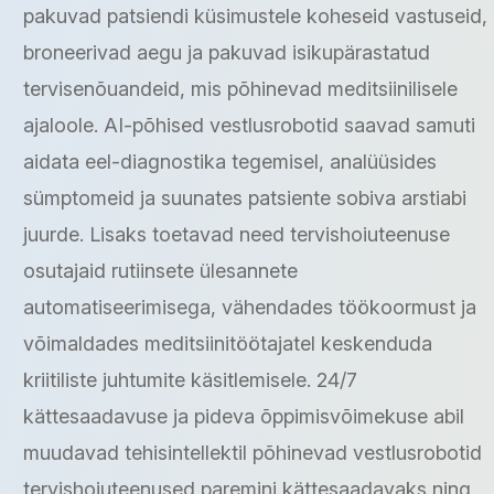
pakuvad patsiendi küsimustele koheseid vastuseid,
broneerivad aegu ja pakuvad isikupärastatud
tervisenõuandeid, mis põhinevad meditsiinilisele
ajaloole. AI-põhised vestlusrobotid saavad samuti
aidata eel-diagnostika tegemisel, analüüsides
sümptomeid ja suunates patsiente sobiva arstiabi
juurde. Lisaks toetavad need tervishoiuteenuse
osutajaid rutiinsete ülesannete
automatiseerimisega, vähendades töökoormust ja
võimaldades meditsiinitöötajatel keskenduda
kriitiliste juhtumite käsitlemisele. 24/7
kättesaadavuse ja pideva õppimisvõimekuse abil
muudavad tehisintellektil põhinevad vestlusrobotid
tervishoiuteenused paremini kättesaadavaks ning