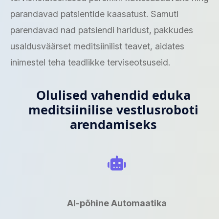
parandavad patsientide kaasatust. Samuti
parendavad nad patsiendi haridust, pakkudes
usaldusväärset meditsiinilist teavet, aidates
inimestel teha teadlikke terviseotsuseid.
Olulised vahendid eduka
meditsiinilise vestlusroboti
arendamiseks
AI-põhine Automaatika