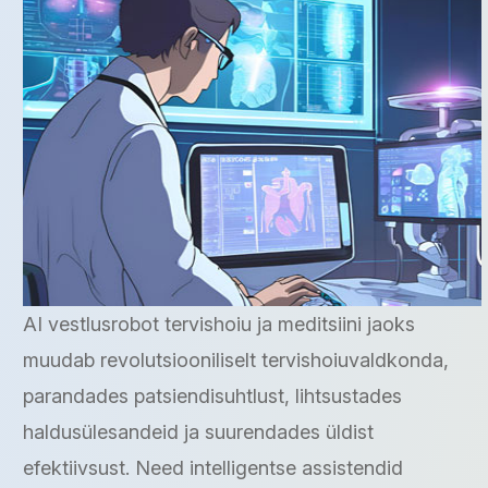
AI vestlusrobot tervishoiu ja meditsiini jaoks
muudab revolutsiooniliselt tervishoiuvaldkonda,
parandades patsiendisuhtlust, lihtsustades
haldusülesandeid ja suurendades üldist
efektiivsust. Need intelligentse assistendid