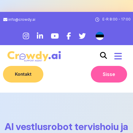
E-R 8:00 - 17:00
info@crowdy.ai
Kontakt
Sisse
AI vestlusrobot tervishoiu ja