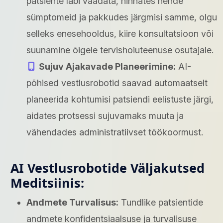
patsiente läbi vaadata, hinnates nende
sümptomeid ja pakkudes järgmisi samme, olgu
selleks enesehooldus, kiire konsultatsioon või
suunamine õigele tervishoiuteenuse osutajale.
Sujuv Ajakavade Planeerimine:
AI-
põhised vestlusrobotid saavad automaatselt
planeerida kohtumisi patsiendi eelistuste järgi,
aidates protsessi sujuvamaks muuta ja
vähendades administratiivset töökoormust.
AI Vestlusrobotide Väljakutsed
Meditsiinis:
Andmete Turvalisus:
Tundlike patsientide
andmete konfidentsiaalsuse ja turvalisuse