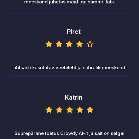
meeskond juhatas meid iga sammu läbi.
Piret
Lihtsasti kasutatav veebileht ja sõbralik meeskond!
Katrin
Suurepärane toetus Crowdy.AI-lt ja sait on selge!