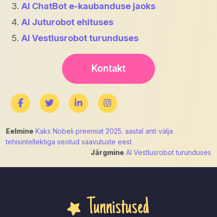
AI ChatBot e-kaubanduse jaoks
AI Juturobot ehituses
AI Vestlusrobot turunduses
Kontakt
Navigeerimine
Eelmine
Kaks Nobeli preemiat 2025. aastal anti välja
tehisintellektiga seotud saavutuste eest
Järgmine
AI Vestlusrobot turunduses
Tunnistused