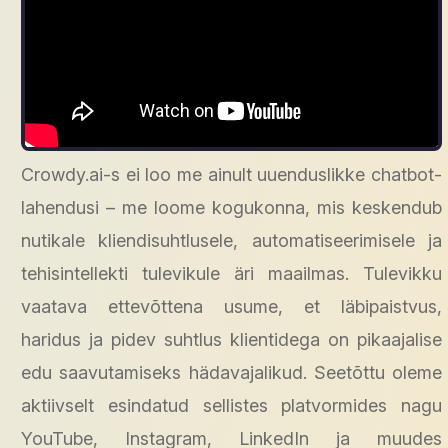
Crowdy.ai-s ei loo me ainult uuenduslikke chatbot-
lahendusi – me loome kogukonna, mis keskendub
nutikale kliendisuhtlusele, automatiseerimisele ja
tehisintellekti tulevikule äri maailmas. Tulevikku
vaatava ettevõttena usume, et läbipaistvus,
haridus ja pidev suhtlus klientidega on pikaajalise
edu saavutamiseks hädavajalikud. Seetõttu oleme
aktiivselt esindatud sellistes platvormides nagu
YouTube, Instagram, LinkedIn ja muudes