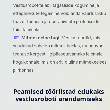
Vestlusrobotite abil tagasiside kogumine ja
ettepanekute tegemine võib anda väärtuslikku
teavet teenuse ja operatiivsete protsesside
täiustamiseks.
Mitmekeelne tugi:
Vestlusrobotid, mis
suudavad suhelda mitmes keeles, muudavad
teenuse kergesti ligipääsetavamaks laiemale
kogukonnale, mis on eriti oluline mitmekeelses
piirkonnas.
Peamised tööriistad edukaks
vestlusroboti arendamiseks