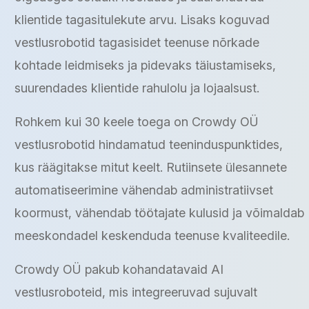
klientide tagasitulekute arvu. Lisaks koguvad
vestlusrobotid tagasisidet teenuse nõrkade
kohtade leidmiseks ja pidevaks täiustamiseks,
suurendades klientide rahulolu ja lojaalsust.
Rohkem kui 30 keele toega on Crowdy OÜ
vestlusrobotid hindamatud teeninduspunktides,
kus räägitakse mitut keelt. Rutiinsete ülesannete
automatiseerimine vähendab administratiivset
koormust, vähendab töötajate kulusid ja võimaldab
meeskondadel keskenduda teenuse kvaliteedile.
Crowdy OÜ pakub kohandatavaid AI
vestlusroboteid, mis integreeruvad sujuvalt