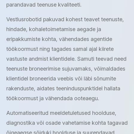
parandavad teenuse kvaliteeti.
Vestlusrobotid pakuvad kohest teavet teenuste,
hindade, kohaletoimetamise aegade ja
eripakkumiste kohta, vähendades agentide
töökoormust ning tagades samal ajal kiirete
vastuste andmist klientidele. Samuti teevad need
teenuste broneerimise sujuvamaks, võimaldades
klientidel broneerida veebis või läbi sõnumite
rakenduste, aidates teeninduspunktidel hallata
töökoormust ja vähendada ooteaegu.
Automatiseeritud meeldetuletused hoolduse,
diagnostika või osade vahetamise kohta tagavad
õigeaegse sõiduki hoolduse ja suurendavad