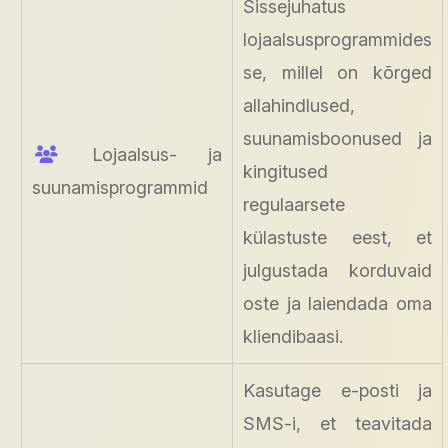
Sissejuhatus
lojaalsusprogrammides
se, millel on kõrged
allahindlused,
suunamisboonused ja
Lojaalsus- ja
kingitused
suunamisprogrammid
regulaarsete
külastuste eest, et
julgustada korduvaid
oste ja laiendada oma
kliendibaasi.
Kasutage e-posti ja
SMS-i, et teavitada