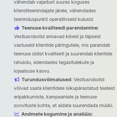
vähendab vajadust suures koguses
klienditeenindajate järele, vähendades
teeninduspunkti operatiivseid kulusid.
Teenuse kvaliteedi parendamine:
Vestlusrobotid annavad kiireid ja täpseid
vastuseid klientide päringutele, mis parandab
teenuse üldist kvaliteeti ja suurendab klientide
rahulolu, edendades tagasitulekute ja
lojaalsuse kasvu.
Turundusvõimalused:
Vestlusrobotid
võivad saata klientidele isikupärastatud teateid
eripakkumiste, kampaaniate ja teenuse
soovituste kohta, et aidata suurendada müüki.
Andmete kogumine ja analüüs: