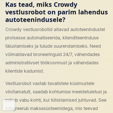
Kas tead, miks Crowdy
vestlusrobot on parim lahendus
autoteenindusele?
Crowdy vestlusrobotid aitavad autoteenindustel
protsesse automatiseerida, klienditeeninduse
täiustamiseks ja tulude suurendamiseks. Need
võimaldavad broneeringuid 24/7, vähendades
administratiivset töökoormust ja vähendades
klientide kadumist.
Vestlusrobot vastab tavalistele küsimustele
viivitamatult, saadab kohtumise meeldetuletusi ja
pakub vabu kohti, kui tühistamised juhtuvad. See
integreerub maksesüsteemidega, mis teevad