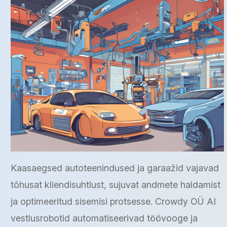
Kaasaegsed autoteenindused ja garaažid vajavad
tõhusat kliendisuhtlust, sujuvat andmete haldamist
ja optimeeritud sisemisi protsesse. Crowdy OÜ AI
vestlusrobotid automatiseerivad töövooge ja