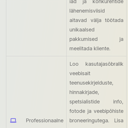
iad ja konkurentide
lähenemisviisid
aitavad välja töötada
unikaalsed
pakkumised ja
meelitada kliente.
Loo kasutajasõbralik
veebisait
teenusekirjelduste,
hinnakirjade,
spetsialistide info,
fotode ja veebipõhiste
Professionaalne
broneeringutega. Lisa