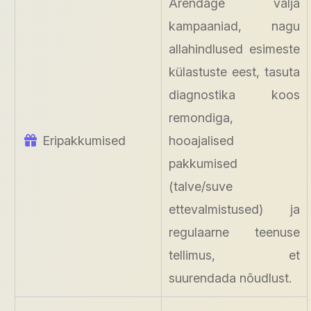
Arendage välja
kampaaniad, nagu
allahindlused esimeste
külastuste eest, tasuta
diagnostika koos
remondiga,
Eripakkumised
hooajalised
pakkumised
(talve/suve
ettevalmistused) ja
regulaarne teenuse
tellimus, et
suurendada nõudlust.