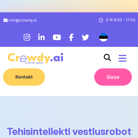
E-R 8:00 - 17:00
info@crowdy.ai
Kontakt
Sisse
Tehisintellekti vestlusrobot