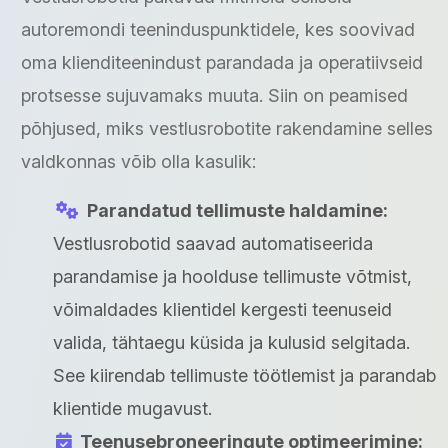
autoremondi teeninduspunktidele, kes soovivad
oma klienditeenindust parandada ja operatiivseid
protsesse sujuvamaks muuta. Siin on peamised
põhjused, miks vestlusrobotite rakendamine selles
valdkonnas võib olla kasulik:
Parandatud tellimuste haldamine:
Vestlusrobotid saavad automatiseerida
parandamise ja hoolduse tellimuste võtmist,
võimaldades klientidel kergesti teenuseid
valida, tähtaegu küsida ja kulusid selgitada.
See kiirendab tellimuste töötlemist ja parandab
klientide mugavust.
Teenusebroneeringute optimeerimine: