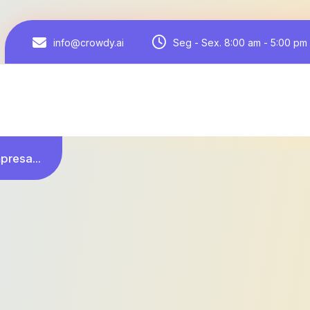
Seg - Sex. 8:00 am - 5:00 pm
info@crowdy.ai
presa...