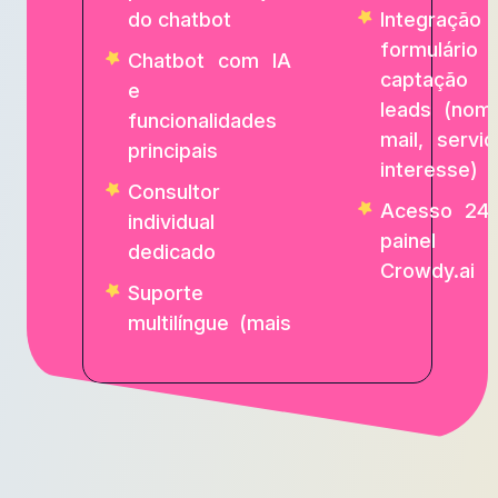
do chatbot
Integraçã
formulári
Chatbot com IA
captaçã
e
leads (nom
funcionalidades
mail, servi
principais
interesse)
Consultor
Acesso 24/
individual
painel
dedicado
Crowdy.ai
Suporte
multilíngue (mais