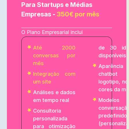
Para Startups e Médias
Empresas -
350€ por mês
O Plano Empresarial inclui
Até 2000
de 30 idi
conversas por
disponíveis)
mês
Aparênci
Integração com
chatbot
um site
logotipo, n
cores da ma
Análises e dados
em tempo real
Modelos
conversaçã
Consultoria
predefinido
personalizada
(personalizá
para otimização