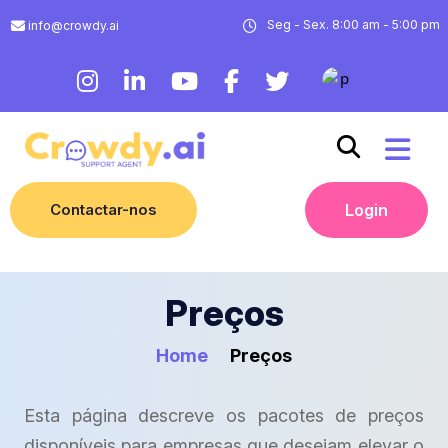
Seg - Sex. 8:00 am - 5:00 pm
info@crowdy.ai
Contactar-nos
Login
Preços
Home
Preços
Esta página descreve os pacotes de preços
disponíveis para empresas que desejam elevar o