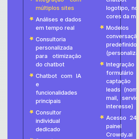
múltiplos sites
logotipo, n
cores da ma
Análises e dados
em tempo real
Modelos
conversaçã
Consultoria
predefinido
personalizada
(personalizá
para otimização
do chatbot
Integraçã
formulári
Chatbot com IA
captaçã
e
leads (nom
funcionalidades
mail, servi
principais
interesse)
Consultor
Acesso 24/
individual
painel
dedicado
Crowdy.ai