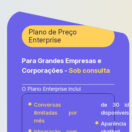
Plano de Preço
Enterprise
Para Grandes Empresas e
Corporações -
Sob consulta
O Plano Enterprise inclui
Conversas
de 30 idi
ilimitadas por
disponíveis)
mês
Aparênci
Integração com
chatbot