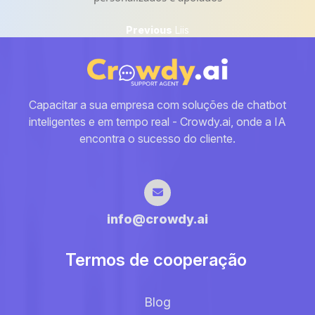
Navegação
Previous
Previous
Liis
post:
de
artigos
Capacitar a sua empresa com soluções de chatbot
inteligentes e em tempo real - Crowdy.ai, onde a IA
encontra o sucesso do cliente.
info@crowdy.ai
Termos de cooperação
Blog