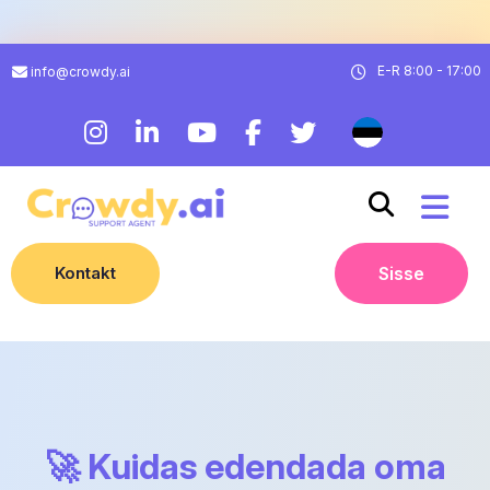
E-R 8:00 - 17:00
info@crowdy.ai
Kontakt
Sisse
🚀 Kuidas edendada oma