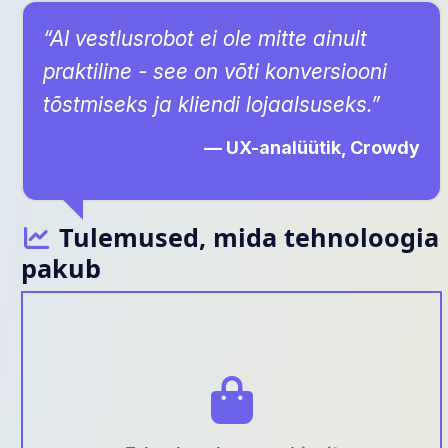
“AI vestlusrobot ei ole mitte ainult
praktiline - see on võti konversiooni
tõstmiseks ja kliendi lojaalsuseks.”
— UX-analüütik, Crowdy
Tulemused, mida tehnoloogia
pakub