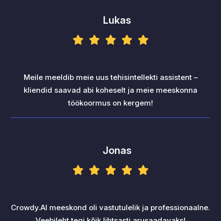
Lukas
Meile meeldib meie uus tehisintellekti assistent –
kliendid saavad abi koheselt ja meie meeskonna
töökoormus on kergem!
Jonas
Crowdy.AI meeskond oli vastutulelik ja professionaalne.
Veebileht tegi kõik lihtsasti arusaadavaks!