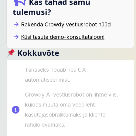
Kas tahad samu
tulemusi?
Rakenda Crowdy vestlusrobot nüüd
Küsi tasuta demo-konsultatsiooni
Kokkuvõte
Tänaseks nõuab hea UX
automatiseerimist.
Crowdy AI vestlusrobot on lihtne viis,
kuidas muuta oma veebileht
kasutajasõbralikumaks ja kliente
rahulolevamaks.