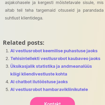
asjakohasele ja kergesti mõistetavale sisule, mis
aitab teil teha targemaid otsuseid ja parandada
suhtlust klientidega.
Related posts:
AI vestlusrobot keemilise puhastuse jaoks
Tehisintellekti vestlusrobot kaubaveo jaoks
Üksikasjalik statistika ja andmeanalüüs
kõigi kliendivestluste kohta
AI chatbot ilutööstuse jaoks
AI vestlusrobot hambaravikliinikutele
Kontakt