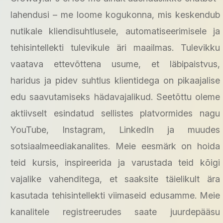
lahendusi – me loome kogukonna, mis keskendub
nutikale kliendisuhtlusele, automatiseerimisele ja
tehisintellekti tulevikule äri maailmas. Tulevikku
vaatava ettevõttena usume, et läbipaistvus,
haridus ja pidev suhtlus klientidega on pikaajalise
edu saavutamiseks hädavajalikud. Seetõttu oleme
aktiivselt esindatud sellistes platvormides nagu
YouTube, Instagram, LinkedIn ja muudes
sotsiaalmeediakanalites. Meie eesmärk on hoida
teid kursis, inspireerida ja varustada teid kõigi
vajalike vahenditega, et saaksite täielikult ära
kasutada tehisintellekti viimaseid edusamme. Meie
kanalitele registreerudes saate juurdepääsu