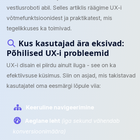
vestlusroboti abil. Selles artiklis räägime UX-i
võtmefunktsioonidest ja praktikatest, mis
tegelikkuses ka toimivad.
Kus kasutajad ära eksivad:
Põhilised UX-i probleemid
UX-i disain ei piirdu ainult iluga - see on ka
efektiivsuse küsimus. Siin on asjad, mis takistavad
kasutajatel oma eesmärgi lõpule viia:
Keeruline navigeerimine
Aeglane leht
(iga sekund vähendab
konversioonimäära)