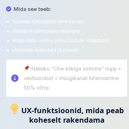
Mida see teeb:
Suunab kasutajaid lehe kaudu
Vastab küsimustele reaalajas
Aitab täita vorme (ilma tüütute väljadeta)
Ühendab külastaja ja kliendi
Näiteks: “Ühe-klikiga ostmine” nupp +
vestlusrobot = müügikanali lühendamine
50% võrra
UX-funktsioonid, mida peab
koheselt rakendama