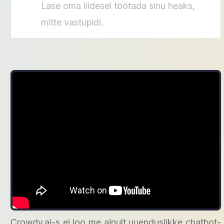
Lase oma liidesel töötada sinu heaks,
mitte vastupidi.
Crowdy.ai-s ei loo me ainult uuenduslikke chatbot-