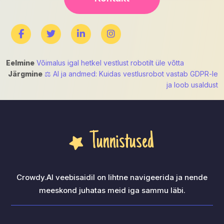
Navigeerimine
Eelmine
Võimalus igal hetkel vestlust robotilt üle võtta
Järgmine
⚖ AI ja andmed: Kuidas vestlusrobot vastab GDPR-le
ja loob usaldust
Tunnistused
Crowdy.AI veebisaidil on lihtne navigeerida ja nende
meeskond juhatas meid iga sammu läbi.