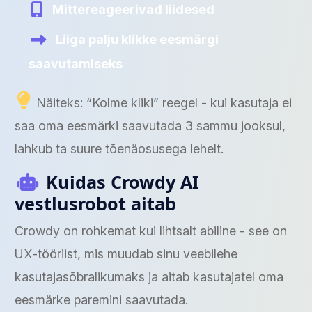
Mittereageerivad liidesed
Liiga palju klikke eesmärgi
saavutamiseks
Näiteks: “Kolme kliki” reegel - kui kasutaja ei
saa oma eesmärki saavutada 3 sammu jooksul,
lahkub ta suure tõenäosusega lehelt.
Kuidas Crowdy AI
vestlusrobot aitab
Crowdy on rohkemat kui lihtsalt abiline - see on
UX-tööriist, mis muudab sinu veebilehe
kasutajasõbralikumaks ja aitab kasutajatel oma
eesmärke paremini saavutada.