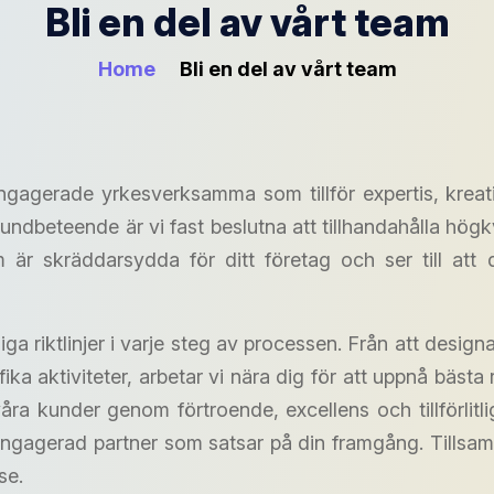
Bli en del av vårt team
Home
Bli en del av vårt team
ngagerade yrkesverksamma som tillför expertis, kreativ
kundbeteende är vi fast beslutna att tillhandahålla högkv
m är skräddarsydda för ditt företag och ser till at
dliga riktlinjer i varje steg av processen. Från att des
ika aktiviteter, arbetar vi nära dig för att uppnå bästa re
våra kunder genom förtroende, excellens och tillförlitl
n engagerad partner som satsar på din framgång. Tillsam
se.