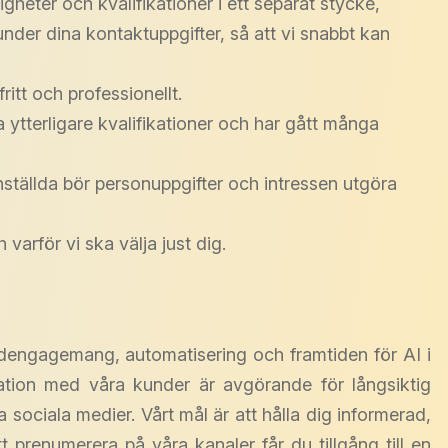
gheter och kvalifikationer i ett separat stycke,
 under dina kontaktuppgifter, så att vi snabbt kan
itt och professionellt.
ytterligare kvalifikationer och har gått många
nställda bör personuppgifter och intressen utgöra
varför vi ska välja just dig.
ndengagemang, automatisering och framtiden för AI i
kation med våra kunder är avgörande för långsiktig
sociala medier. Vårt mål är att hålla dig informerad,
t prenumerera på våra kanaler får du tillgång till en