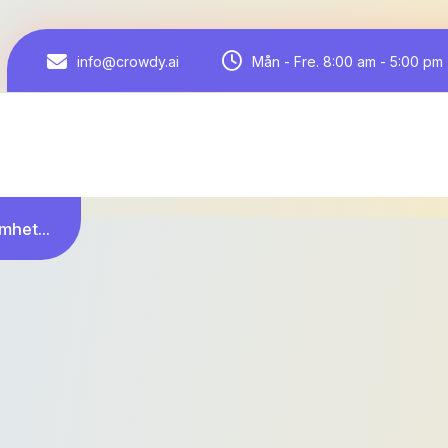
Mån - Fre. 8:00 am - 5:00 pm
info@crowdy.ai
mhet...