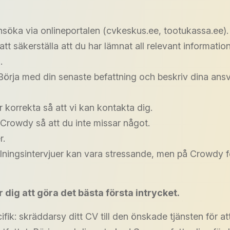
nsöka via onlineportalen (cvkeskus.ee, tootukassa.ee).
t säkerställa att du har lämnat all relevant informatio
.
 Börja med din senaste befattning och beskriv dina an
r korrekta så att vi kan kontakta dig.
 Crowdy så att du inte missar något.
r.
llningsintervjuer kan vara stressande, men på Crowdy föred
r dig att göra det bästa första intrycket.
ik: skräddarsy ditt CV till den önskade tjänsten för att