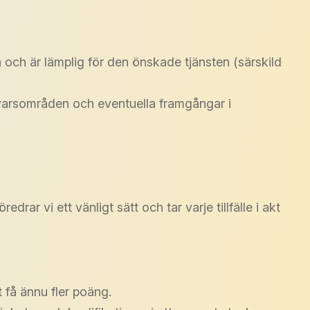
n och är lämplig för den önskade tjänsten (särskild
svarsområden och eventuella framgångar i
rar vi ett vänligt sätt och tar varje tillfälle i akt
 få ännu fler poäng.