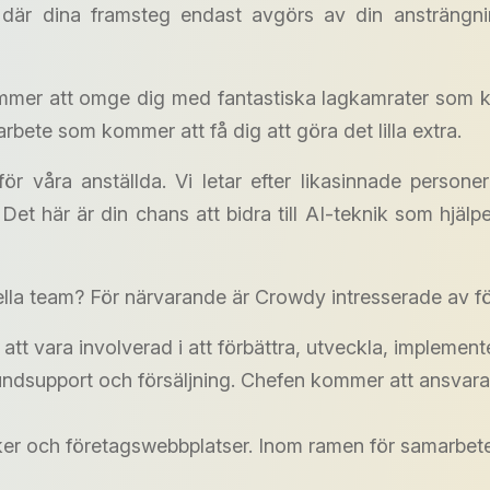
r där dina framsteg endast avgörs av din ansträng
mer att omge dig med fantastiska lagkamrater som k
rbete som kommer att få dig att göra det lilla extra.
för våra anställda. Vi letar efter likasinnade person
et här är din chans att bidra till AI-teknik som hjäl
onella team? För närvarande är Crowdy intresserade av fö
t vara involverad i att förbättra, utveckla, implemen
kundsupport och försäljning. Chefen kommer att ansva
iker och företagswebbplatser. Inom ramen för samarbet