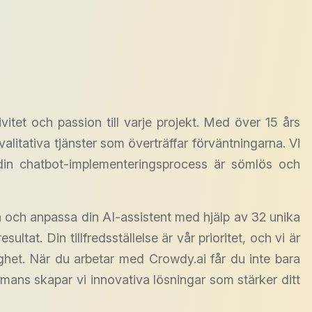
itet och passion till varje projekt. Med över 15 års
alitativa tjänster som överträffar förväntningarna. Vi
t din chatbot-implementeringsprocess är sömlös och
igna och anpassa din AI-assistent med hjälp av 32 unika
sultat. Din tillfredsställelse är vår prioritet, och vi är
ighet. När du arbetar med Crowdy.ai får du inte bara
mans skapar vi innovativa lösningar som stärker ditt