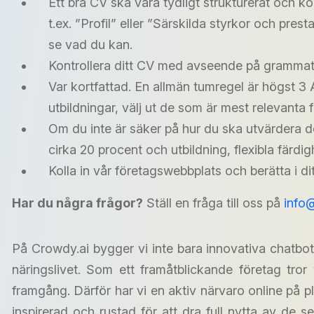
Ett bra CV ska vara tydligt strukturerat och ko
t.ex. ”Profil” eller ”Särskilda styrkor och pres
se vad du kan.
Kontrollera ditt CV med avseende på grammatik, 
Var kortfattad. En allmän tumregel är högst 3
utbildningar, välj ut de som är mest relevanta f
Om du inte är säker på hur du ska utvärdera de
cirka 20 procent och utbildning, flexibla färdi
Kolla in vår företagswebbplats och berätta i dit
Har du några frågor?
Ställ en fråga till oss på
info
På Crowdy.ai bygger vi inte bara innovativa chatbo
näringslivet. Som ett framåtblickande företag tro
framgång. Därför har vi en aktiv närvaro online på p
inspirerad och rustad för att dra full nytta av de s