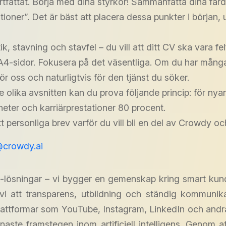
rtfattat. Börja med dina styrkor! Sammanfatta dina färdi
tationer”. Det är bäst att placera dessa punkter i början,
stavning och stavfel – du vill att ditt CV ska vara felfr
 A4-sidor. Fokusera på det väsentliga. Om du har många 
ör oss och naturligtvis för den tjänst du söker.
 olika avsnitten kan du prova följande princip: för nya
gheter och karriärprestationer 80 procent.
t personliga brev varför du vill bli en del av Crowdy och 
@crowdy.ai
t-lösningar – vi bygger en gemenskap kring smart ku
r vi att transparens, utbildning och ständig kommuni
lattformar som YouTube, Instagram, LinkedIn och andra 
enaste framstegen inom artificiell intelligens. Genom at