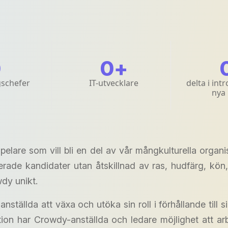
0
0
+
gschefer
IT-utvecklare
delta i int
nya
are som vill bli en del av vår mångkulturella organis
ade kandidater utan åtskillnad av ras, hudfärg, kön, n
dy unikt.
ställda att växa och utöka sin roll i förhållande till s
ion har Crowdy-anställda och ledare möjlighet att 