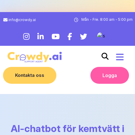
Mån - Fre. 8:00 am - 5:00 pm
info@crowdy.ai
Kontakta oss
Logga
AI-chatbot för kemtvätt i