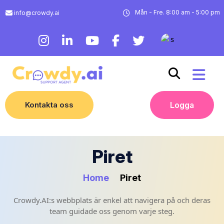
Mån - Fre. 8:00 am - 5:00 pm
info@crowdy.ai
Kontakta oss
Logga
Piret
Home
Piret
Crowdy.AI:s webbplats är enkel att navigera på och deras
team guidade oss genom varje steg.