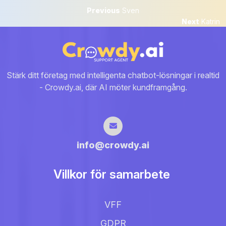
Inläggsnavigering
Previous
Previous
Sven
post:
Next
Next
Katrin
post:
Stärk ditt företag med intelligenta chatbot-lösningar i realtid
- Crowdy.ai, där AI möter kundframgång.
info@crowdy.ai
Villkor för samarbete
VFF
GDPR