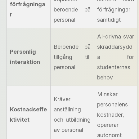
förfrågninga
beroende på
förfrågningar
r
personal
samtidigt
AI-drivna svar
Beroende på
skräddarsydd
Personlig
tillgång till
a för
interaktion
personal
studenternas
behov
Minskar
Kräver
personalens
Kostnadseffe
anställning
kostnader,
ktivitet
och utbildning
opererar
av personal
autonomt