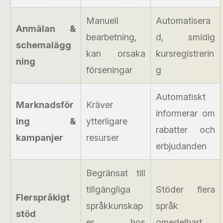
Manuell
Automatisera
Anmälan &
bearbetning,
d, smidig
schemalägg
kan orsaka
kursregistrerin
ning
förseningar
g
Automatiskt
Marknadsför
Kräver
informerar om
ing &
ytterligare
rabatter och
kampanjer
resurser
erbjudanden
Begränsat till
tillgängliga
Stöder flera
Flerspråkigt
språkkunskap
språk
stöd
er hos
omedelbart