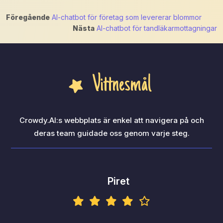
Inläggsnavigering
Föregående
AI-chatbot för företag som levererar blommor
Nästa
AI-chatbot för tandläkarmottagningar
Vittnesmål
Crowdy.AI:s webbplats är enkel att navigera på och
deras team guidade oss genom varje steg.
Piret