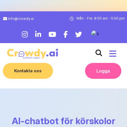
Mån - Fre. 8:00 am - 5:00 pm
info@crowdy.ai
Kontakta oss
Logga
AI-chatbot för körskolor