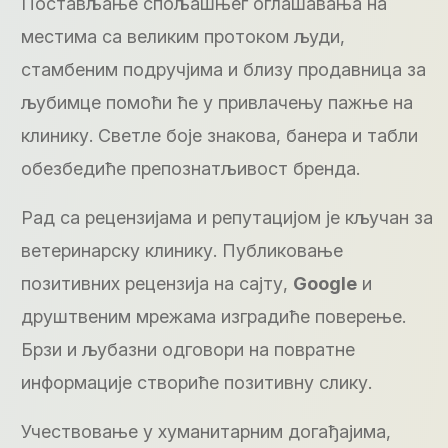
Постављање спољашњег оглашавања на
местима са великим протоком људи,
стамбеним подручјима и близу продавница за
љубимце помоћи ће у привлачењу пажње на
клинику. Светле боје знакова, банера и табли
обезбедиће препознатљивост бренда.
Рад са рецензијама и репутацијом је кључан за
ветеринарску клинику. Публиковање
позитивних рецензија на сајту,
Google
и
друштвеним мрежама изградиће поверење.
Брзи и љубазни одговори на повратне
информације створиће позитивну слику.
Учествовање у хуманитарним догађајима,