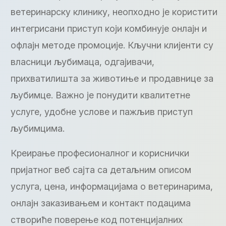
ветеринарску клинику, неопходно је користити
интегрисани приступ који комбинује онлајн и
офлајн методе промоције. Кључни клијенти су
власници љубимаца, одгајивачи,
прихватилишта за животиње и продавнице за
љубимце. Важно је понудити квалитетне
услуге, удобне услове и пажљив приступ
љубимцима.
Креирање професионалног и кориснички
пријатног веб сајта са детаљним описом
услуга, цена, информацијама о ветеринарима,
онлајн заказивањем и контакт подацима
створиће поверење код потенцијалних