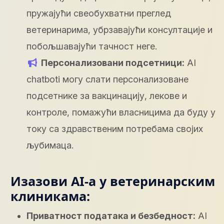
пружајући свеобухватни преглед
ветеринарима, убрзавајући консултације и
побољшавајући тачност неге.
Персонализовани подсетници:
AI
chatboti могу слати персонализоване
подсетнике за вакцинацију, лекове и
контроле, помажући власницима да буду у
току са здравственим потребама својих
љубимаца.
Изазови AI-а у ветеринарским
клиникама:
Приватност података и безбедност:
AI