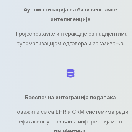
Аутоматизација на бази вештачке
интелигенције
П pojednostavite интеракције са пацијентима
аутоматизацијом одговора и заказивања.
Бееспечна интеграција података
Повежите се са EHR и CRM системима ради
ефикасног управљања информацијама о
пацијентима.