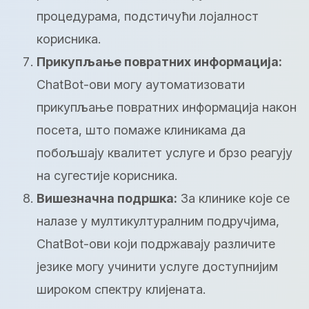
процедурама, подстичући лојалност
корисника.
Прикупљање повратних информација:
ChatBot-ови могу аутоматизовати
прикупљање повратних информација након
посета, што помаже клиникама да
побољшају квалитет услуге и брзо реагују
на сугестије корисника.
Вишезначна подршка:
За клинике које се
налазе у мултикултуралним подручјима,
ChatBot-ови који подржавају различите
језике могу учинити услуге доступнијим
широком спектру клијената.