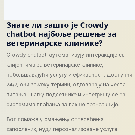
Знате ли зашто је Crowdy
chatbot најбоље решење за
ветеринарске клинике?
Crowdy chatboti аутоматизују интеракције са
клијентима за ветеринарске клинике,
побољшавајући услугу и ефикасност. Доступни
24/7, они закажу термин, одговарају на честа
питања, шаљу подсетнике и интегришу се са
системима плаћања за лакше трансакције.
Бот помаже у смањењу оптерећења
запослених, нуди персонализоване услуге,