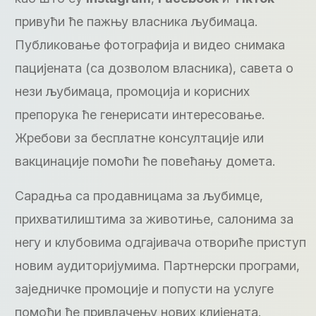
привући ће пажњу власника љубимаца.
Публиковање фотографија и видео снимака
пацијената (са дозволом власника), савета о
нези љубимаца, промоција и корисних
препорука ће генерисати интересовање.
Жребови за бесплатне консултације или
вакцинације помоћи ће повећању домета.
Сарадња са продавницама за љубимце,
прихватилиштима за животиње, салонима за
негу и клубовима одгајивача отвориће приступ
новим аудиторијумима. Партнерски програми,
заједничке промоције и попусти на услуге
помоћи ће привлачењу нових клијената.