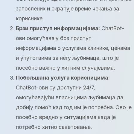
запослених и скраћује време чекања за
кориснике.
Брзи приступ информацијама:
ChatBot-
ови омогућавају брз приступ
информацијама о услугама клинике, ценама
и упутствима за негу љубимаца, што је
посебно важно у хитним случајевима.
Побољшана услуга корисницима:
ChatBot-ови су доступни 24/7,
омогућавајући власницима љубимаца да
добију помоћ кад год им је потребна. Ово је
посебно вредно у ситуацијама када је
потребно хитно саветовање.