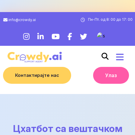
Пн-Пт. од 8: 00 до 17: 00
info@crowdy.ai
Контактирајте нас
Улаз
Цхатбот са вештачком