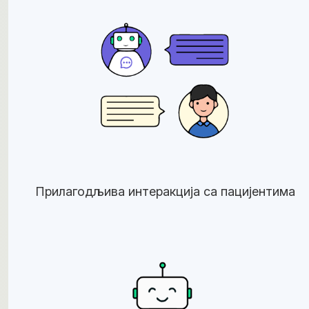
Прилагодљива интеракција са пацијентима