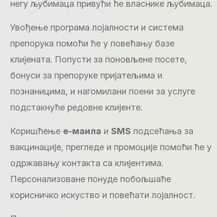
негу љубимаца привући ће власнике љубимаца.
Увођење програма лојалности и система
препорука помоћи ће у повећању базе
клијената. Попусти за поновљене посете,
бонуси за препоруке пријатељима и
познаницима, и нагомилани поени за услуге
подстакнуће редовне клијенте.
Коришћење
е-маила
и
SMS
подсећања за
вакцинације, прегледе и промоције помоћи ће у
одржавању контакта са клијентима.
Персонализоване понуде побољшаће
корисничко искуство и повећати лојалност.