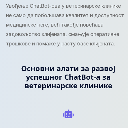
Увођење ChatBot-ова у ветеринарске клинике
не само да побољшава квалитет и доступност
медицинске неге, већ такође повећава
задовољство клијената, смањује оперативне
трошкове и помаже у расту базе клијената.
Основни алати за развој
успешног ChatBot-а за
ветеринарске клинике