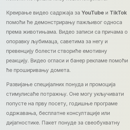
Креирање видео садржаја за
YouTube
и
TikTok
помоћи ће демонстрирању пажљивог односа
према животињама. Видео записи са причама о
опоравку љубимаца, саветима за негу и
превенцију болести створиће емотивну
реакцију. Видео огласи и банер рекламе помоћи
ће проширивању домета.
Развијање специјалних понуда и промоција
стимулисаће потражњу. Оне могу укључивати
попусте на прву посету, годишње програме
одржавања, бесплатне консултације или
дијагностике. Пакет понуде за свеобухватну