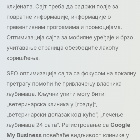
клијената. Сајт треба да садржи полје за
повратне информације, информације о
превентивним програмима и промоцијама.
Оптимизација сајта за мобилне уређаје и брзо
учитавање страница обезбедиће лакоћу
коришћења.
SEO оптимизација сајта са фокусом на локалну
претрагу помоћи ће привлачењу власника
љубимаца. Кључни упити могу бити:
„ветеринарска клиника у [граду]“,
„ветеринарски долазак код куће“, „лечење
љубимаца 24 сата“. Регистровање са
Google
My Business
повећаће видљивост клинике у