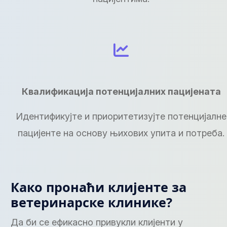
Квалификација потенцијалних пацијената
Идентификујте и приоритетизујте потенцијалне
пацијенте на основу њихових упита и потреба.
Како пронаћи клијенте за
ветеринарске клинике?
Да би се ефикасно привукли клијенти у