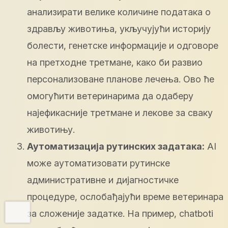
анализирати велике количине података о
здрављу животиња, укључујући историју
болести, генетске информације и одговоре
на претходне третмане, како би развио
персонализоване планове лечења. Ово ће
омогућити ветеринарима да одаберу
најефикасније третмане и лекове за сваку
животињу.
Аутоматизација рутинских задатака:
AI
може аутоматизовати рутинске
административне и дијагностичке
процедуре, ослобађајући време ветеринара
за сложеније задатке. На пример, chatboti