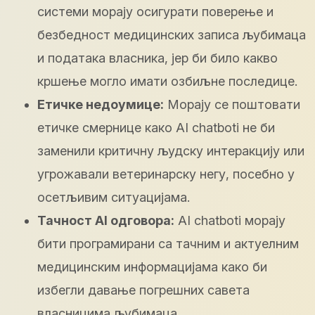
системи морају осигурати поверење и
безбедност медицинских записа љубимаца
и података власника, јер би било какво
кршење могло имати озбиљне последице.
Етичке недоумице:
Морају се поштовати
етичке смернице како AI chatboti не би
заменили критичну људску интеракцију или
угрожавали ветеринарску негу, посебно у
осетљивим ситуацијама.
Тачност AI одговора:
AI chatboti морају
бити програмирани са тачним и актуелним
медицинским информацијама како би
избегли давање погрешних савета
власницима љубимаца.