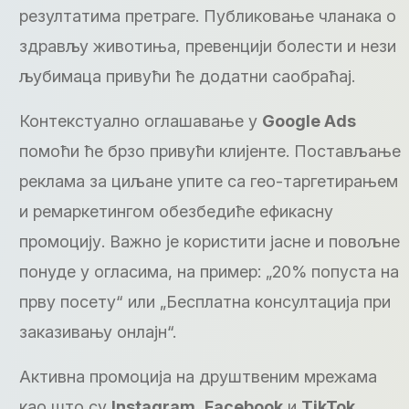
резултатима претраге. Публиковање чланака о
здрављу животиња, превенцији болести и нези
љубимаца привући ће додатни саобраћај.
Контекстуално оглашавање у
Google Ads
помоћи ће брзо привући клијенте. Постављање
реклама за циљане упите са гео-таргетирањем
и ремаркетингом обезбедиће ефикасну
промоцију. Важно је користити јасне и повољне
понуде у огласима, на пример: „20% попуста на
прву посету“ или „Бесплатна консултација при
заказивању онлајн“.
Активна промоција на друштвеним мрежама
као што су
Instagram
,
Facebook
и
TikTok