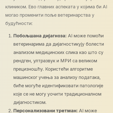
клиником. Ево главних аспеката у којима би AI
могао променити поље ветеринарства у
будућности:
Побољшана дијагноза:
AI може помоћи
ветеринарима да дијагностикују болести
анализом медицинских слика као што су
рендген, ултразвук и МРИ са великом
прецизношћу. Користећи алгоритме
машинског учења за анализу података,
биће могуће идентификовати патологије
које се не могу уочити традиционалном
дијагностиком.
Персонализовани третман:
AI може