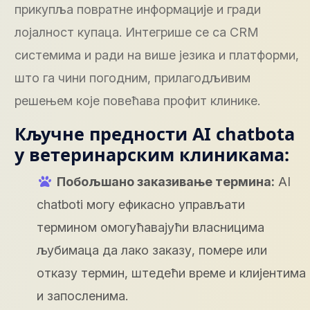
прикупља повратне информације и гради
лојалност купаца. Интегрише се са CRM
системима и ради на више језика и платформи,
што га чини погодним, прилагодљивим
решењем које повећава профит клинике.
Кључне предности AI chatbota
у ветеринарским клиникама:
Побољшано заказивање термина:
AI
chatboti могу ефикасно управљати
термином омогућавајући власницима
љубимаца да лако заказу, помере или
отказу термин, штедећи време и клијентима
и запосленима.