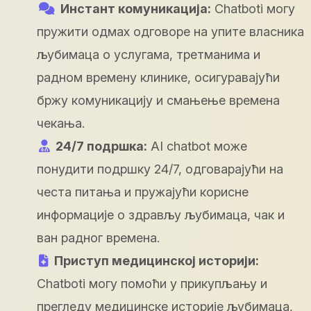
Инстант комуникација:
Chatboti могу
пружити одмах одговоре на упите власника
љубимаца о услугама, третманима и
радном времену клинике, осигуравајући
бржу комуникацију и смањење времена
чекања.
24/7 подршка:
AI chatbot може
понудити подршку 24/7, одговарајући на
честа питања и пружајући корисне
информације о здрављу љубимаца, чак и
ван радног времена.
Приступ медицинској историји:
Chatboti могу помоћи у прикупљању и
прегледу медицинске историје љубимаца,