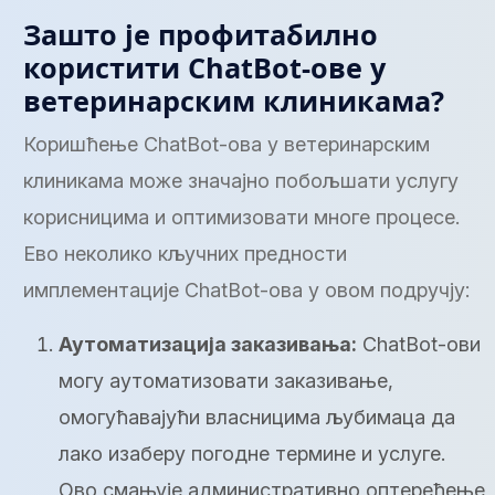
Зашто је профитабилно
користити ChatBot-ове у
ветеринарским клиникама?
Коришћење ChatBot-ова у ветеринарским
клиникама може значајно побољшати услугу
корисницима и оптимизовати многе процесе.
Ево неколико кључних предности
имплементације ChatBot-ова у овом подручју:
Аутоматизација заказивања:
ChatBot-ови
могу аутоматизовати заказивање,
омогућавајући власницима љубимаца да
лако изаберу погодне термине и услуге.
Ово смањује административно оптерећење