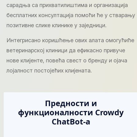
сарадња са прихватилиштима и организација
бесплатних консултација помоћи ће у стварању
позитивне слике клинике у заједници.
Интегрисано коришћење ових алата омогућиће
ветеринарској клиници да ефикасно привуче
нове клијенте, повећа свест о бренду и ојача
лојалност постојећих клијената.
Предности и
функционалности Crowdy
ChatBot-а