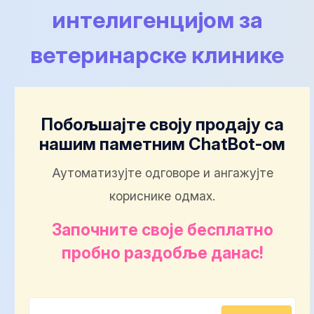
интелигенцијом за
ветеринарске клинике
Побољшајте своју продају са
нашим паметним ChatBot-ом
Аутоматизујте одговоре и ангажујте
кориснике одмах.
Започните своје бесплатно
пробно раздобље данас!