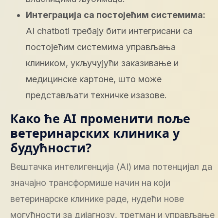
Интеграција са постојећим системима:
AI chatboti требају бити интегрисани са
постојећим системима управљања
клиником, укључујући заказивање и
медицинске картоне, што може
представљати техничке изазове.
Како ће AI променити поље
ветеринарских клиника у
будућности?
Вештачка интелигенција (AI) има потенцијал да
значајно трансформише начин на који
ветеринарске клинике раде, нудећи нове
могућности за дијагнозу, третман и управљање