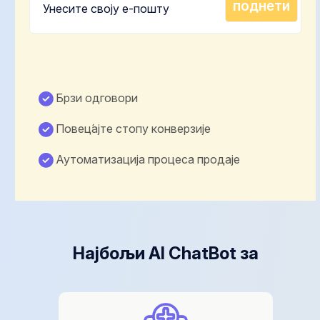
Брзи одговори
Повец́ајте стопу конверзије
Аутоматизација процеса продаје
Најбољи AI ChatBot за