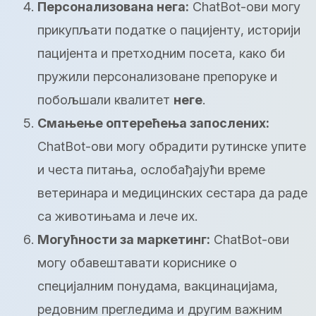
Персонализована нега:
ChatBot-ови могу
прикупљати податке о пацијенту, историји
пацијента и претходним посета, како би
пружили персонализоване препоруке и
побољшали квалитет
неге
.
Смањење оптерећења запослених:
ChatBot-ови могу обрадити рутинске упите
и честа питања, ослобађајући време
ветеринара и медицинских сестара да раде
са животињама и лече их.
Могућности за маркетинг:
ChatBot-ови
могу обавештавати кориснике о
специјалним понудама, вакцинацијама,
редовним прегледима и другим важним