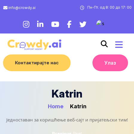
Пн-Пт. од 8: 00 до 17: 00
info@crowdy.ai
Контактирајте нас
Улаз
Katrin
Home
Katrin
Једноставан за коришћење веб-сајт и пријатељски тим!
Previous
Previous
Piret