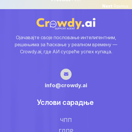
Кретање
post:
Next
Next
Rasmus
чланка
post:
Ојачавајте своје пословање интелигентним,
решењима за ћаскање у реалном времену —
Crowdy.ai, где АИ сусреће успех купаца.
info@crowdy.ai
Услови сарадње
ЧПП
ГДПР