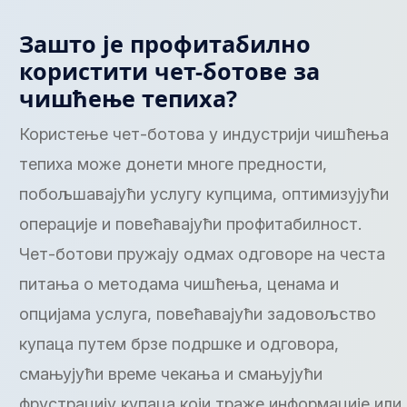
Зашто је профитабилно
користити чет-ботове за
чишћење тепиха?
Користење чет-ботова у индустрији чишћења
тепиха може донети многе предности,
побољшавајући услугу купцима, оптимизујући
операције и повећавајући профитабилност.
Чет-ботови пружају одмах одговоре на честа
питања о методама чишћења, ценама и
опцијама услуга, повећавајући задовољство
купаца путем брзе подршке и одговора,
смањујући време чекања и смањујући
фрустрацију купаца који траже информације или