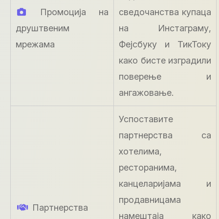
Промоција на
сведочанства купаца
друштвеним
на Инстаграму,
мрежама
Фејсбуку и ТикТоку
како бисте изградили
поверење и
ангажовање.
Успоставите
партнерства са
хотелима,
ресторанима,
канцеларијама и
продавницама
Партнерства
намештаја како