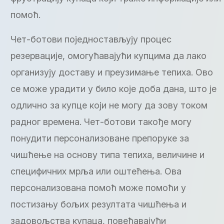
помоћ.
Чет-ботови поједностављују процес
резервације, омогућавајући купцима да лако
организују доставу и преузимање тепиха. Ово
се може урадити у било које доба дана, што је
одлично за купце који не могу да зову током
радног времена. Чет-ботови такође могу
понудити персонализоване препоруке за
чишћење на основу типа тепиха, величине и
специфичних мрља или оштећења. Ова
персонализована помоћ може помоћи у
постизању бољих резултата чишћења и
задовољства купаца, повећавајући