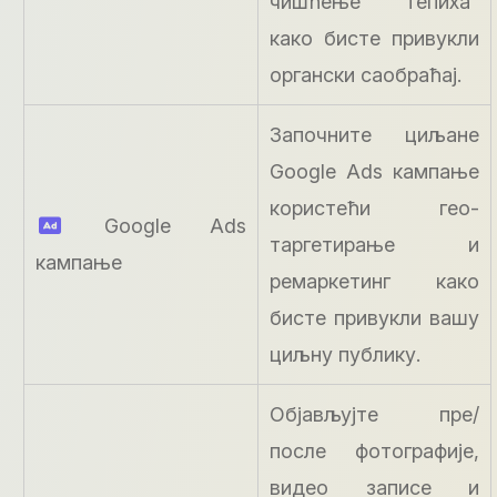
чишћење тепиха“
како бисте привукли
органски саобраћај.
Започните циљане
Google Ads кампање
користећи гео-
Google Ads
таргетирање и
кампање
ремаркетинг како
бисте привукли вашу
циљну публику.
Објављујте пре/
после фотографије,
видео записе и