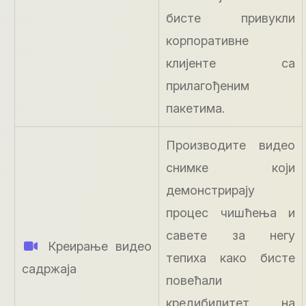
бисте привукли
корпоративне
клијенте са
прилагођеним
пакетима.
Производите видео
снимке који
демонстрирају
процес чишћења и
савете за негу
Креирање видео
тепиха како бисте
садржаја
повећали
кредибилитет на