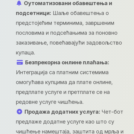
Оутоматизовани обавештења и
подсетници:
Шаље обавештења о
предстојећим терминима, завршеним
пословима и подсећањима за поновно
заказивање, повећавајући задовољство
купаца.
Безпрекорна онлине плаћања:
Интеграција са платним системима
омогућава купцима да плате онлине,
предплате услуге и претплате се на
редовне услуге чишћења.
Продажа додатних услуга:
Чет-бот
предлаже додатне услуге као што су
чишћење намештаја, заштита од мрља и