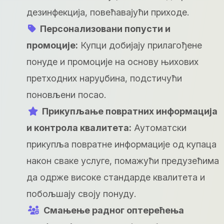
дезинфекција, повећавајући приходе.
Персонализовани попусти и
промоције:
Купци добијају прилагођене
понуде и промоције на основу њихових
претходних наруџбина, подстичући
поновљени посао.
Прикупљање повратних информација
и контрола квалитета:
Аутоматски
прикупља повратне информације од купаца
након сваке услуге, помажући предузећима
да одрже високе стандарде квалитета и
побољшају своју понуду.
Смањење радног оптерећења