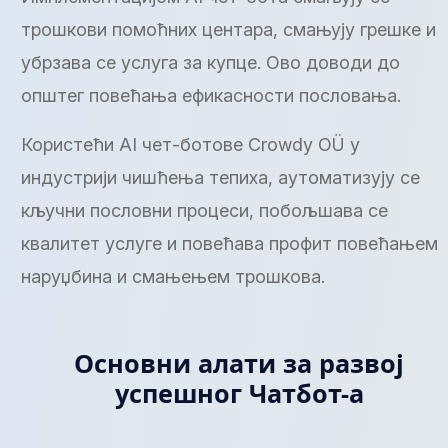
трошкови помоћних центара, смањују грешке и
убрзава се услуга за купце. Ово доводи до
општег повећања ефикасности пословања.
Користећи AI чет-ботове Crowdy OÜ у
индустрији чишћења тепиха, аутоматизују се
кључни пословни процеси, побољшава се
квалитет услуге и повећава профит повећањем
наруџбина и смањењем трошкова.
Основни алати за развој
успешног Чатбот-а