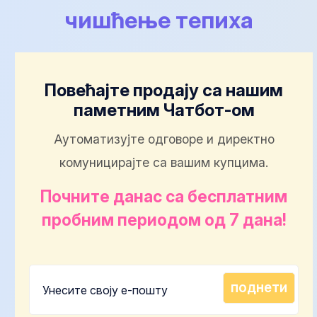
чишћење тепиха
Повећајте продају са нашим
паметним Чатбот-ом
Аутоматизујте одговоре и директно
комуницирајте са вашим купцима.
Почните данас са бесплатним
пробним периодом од 7 дана!