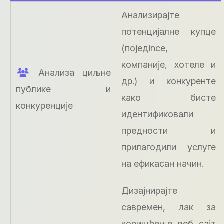
Анализирајте
потенцијалне купце
(поједince,
компаније, хотеле и
Анализа циљне
др.) и конкуренте
публике и
како бисте
конкуренције
идентификовали
предности и
прилагодили услуге
на ефикасан начин.
Дизајнирајте
савремен, лак за
коришћење веб сајт