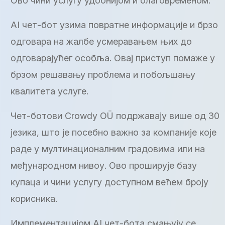
Ово чини услугу удобнијом и благовременом.
AI чет-бот узима повратне информације и брзо
одговара на жалбе усмеравањем њих до
одговарајућег особља. Овај приступ помаже у
брзом решавању проблема и побољшању
квалитета услуге.
Чет-ботови Crowdy OÜ подржавају више од 30
језика, што је посебно важно за компаније које
раде у мултинационалним градовима или на
међународном нивоу. Ово проширује базу
купаца и чини услугу доступном већем броју
корисника.
Имплементацијом AI чет-бота смањују се