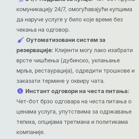
комуникацију 24/7, омогућавајући купцима
да наруче услуге у било које време без
чекања на одговор.
Оутоматизовани систем за
резервације:
Клијенти могу лако изабрати
врсте чишћења (дубинско, уклањање
мрља, рестаурација), одредити трошкове и
заказати термине у оквиру чата.
Инстант одговори на честа питања:
Чет-бот брзо одговара на честа питања о
ценама услуга, упутствима за одржавање
тепиха, опцијама третмана и политикама
компаније.