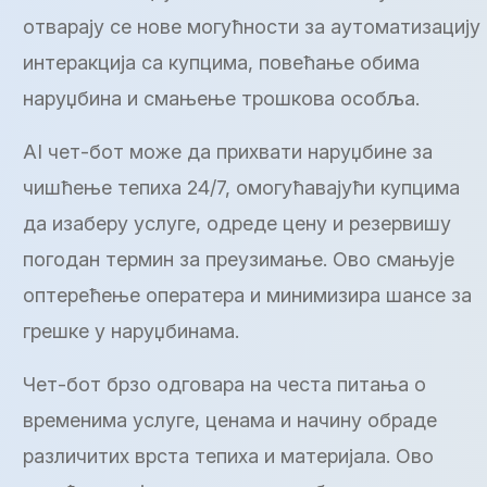
отварају се нове могућности за аутоматизацију
интеракција са купцима, повећање обима
наруџбина и смањење трошкова особља.
AI чет-бот може да прихвати наруџбине за
чишћење тепиха 24/7, омогућавајући купцима
да изаберу услуге, одреде цену и резервишу
погодан термин за преузимање. Ово смањује
оптерећење оператера и минимизира шансе за
грешке у наруџбинама.
Чет-бот брзо одговара на честа питања о
временима услуге, ценама и начину обраде
различитих врста тепиха и материјала. Ово