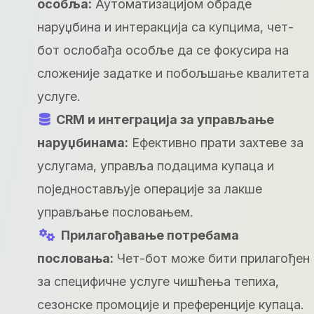
особља:
Аутоматизацијом обраде
наруџбина и интеракција са купцима, чет-
бот ослобађа особље да се фокусира на
сложеније задатке и побољшање квалитета
услуге.
CRM и интеграција за управљање
наруџбинама:
Ефективно прати захтеве за
услугама, управља подацима купаца и
поједностављује операције за лакше
управљање пословањем.
Прилагођавање потребама
пословања:
Чет-бот може бити прилагођен
за специфичне услуге чишћења тепиха,
сезонске промоције и преференције купаца.