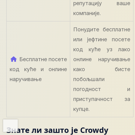
репутацију ваше
компаније.
Понудите бесплатне
или јефтине посете
код куће уз лако
Бесплатне посете
онлине наручивање
код куће и онлине
како бисте
наручивање
побољшали
погодност и
приступачност за
купце.
Знате ли зашто је Crowdy