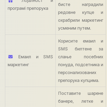
Лојалност и
бисте наградили
програмi препорука
редовне купце и
охрабрили маркетинг
усменим путем.
Корисите емаил и
SMS билтене за
Емаил и SMS
слање посебних
маркетинг
понуда, подсетника и
персонализованих
препорука купцима.
Поставите шарене
банере, летке и