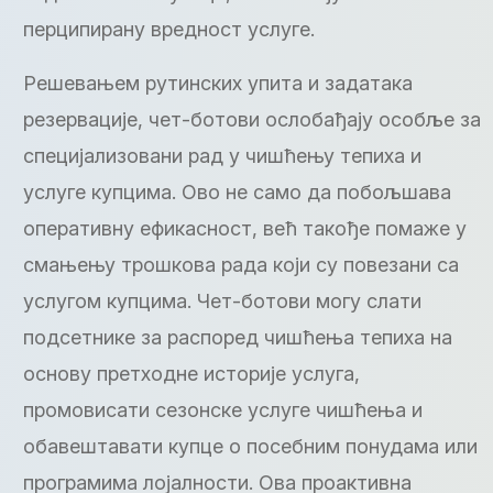
перципирану вредност услуге.
Решевањем рутинских упита и задатака
резервације, чет-ботови ослобађају особље за
специјализовани рад у чишћењу тепиха и
услуге купцима. Ово не само да побољшава
оперативну ефикасност, већ такође помаже у
смањењу трошкова рада који су повезани са
услугом купцима. Чет-ботови могу слати
подсетнике за распоред чишћења тепиха на
основу претходне историје услуга,
промовисати сезонске услуге чишћења и
обавештавати купце о посебним понудама или
програмима лојалности. Ова проактивна