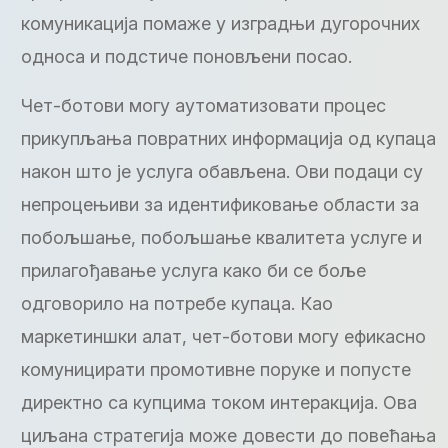
комуникација помаже у изградњи дугорочних
односа и подстиче поновљени посао.
Чет-ботови могу аутоматизовати процес
прикупљања повратних информација од купаца
након што је услуга обављена. Ови подаци су
непроцењиви за идентификовање области за
побољшање, побољшање квалитета услуге и
прилагођавање услуга како би се боље
одговорило на потребе купаца. Као
маркетиншки алат, чет-ботови могу ефикасно
комуницирати промотивне поруке и попусте
директно са купцима током интеракција. Ова
циљана стратегија може довести до повећања