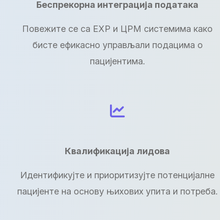
Беспрекорна интеграција података
Повежите се са ЕХР и ЦРМ системима како
бисте ефикасно управљали подацима о
пацијентима.
Квалификација лидова
Идентификујте и приоритизујте потенцијалне
пацијенте на основу њихових упита и потреба.