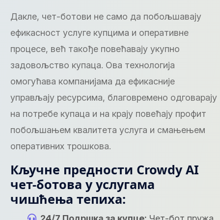
Дакле, чет-ботови не само да побољшавају
ефикасност услуге купцима и оперативне
процесе, већ такође повећавају укупно
задовољство купаца. Ова технологија
омогућава компанијама да ефикасније
управљају ресурсима, благовремено одговарају
на потребе купаца и на крају повећају профит
побољшањем квалитета услуга и смањењем
оперативних трошкова.
Кључне предности Crowdy AI
чет-ботова у услугама
чишћења тепиха:
24/7 Подршка за купце:
Чет-бот пружа