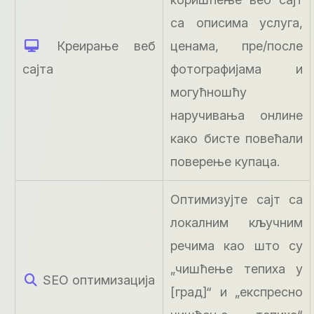
са описима услуга,
Креирање веб
ценама, пре/после
сајта
фотографијама и
могућношћу
наручивања онлине
како бисте повећали
поверење купаца.
Оптимизујте сајт са
локалним кључним
речима као што су
„чишћење тепиха у
SEO оптимизација
[град]“ и „експресно