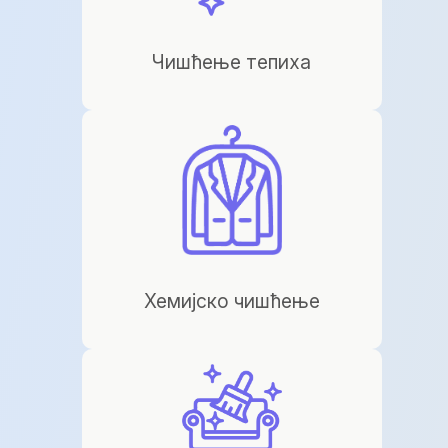
Чишћење тепиха
Хемијско чишћење