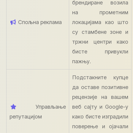
брендиране возила
на прометним
Спољна реклама
локацијама као што
су стамбене зоне и
тржни центри како
бисте привукли
пажњу.
Подстакните купце
да оставе позитивне
рецензије на вашем
Управљање
веб сајту и Google-у
репутацијом
како бисте изградили
поверење и ојачали