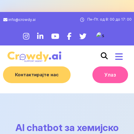
Пн-Пт. од 8: 00 до 17: 00
info@crowdy.ai
Контактирајте нас
Улаз
AI chatbot за хемијско