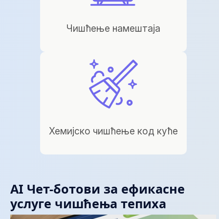
Чишћење намештаја
Хемијско чишћење код куће
AI Чет-ботови за ефикасне
услуге чишћења тепиха