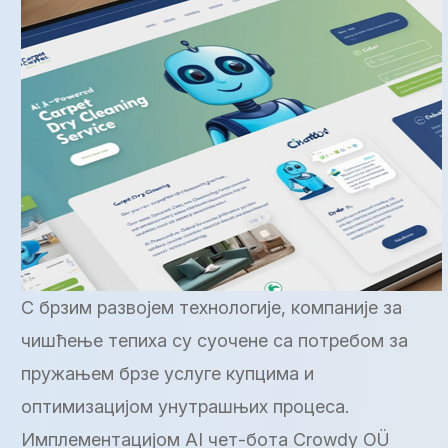
С брзим развојем технологије, компаније за
чишћење тепиха су суочене са потребом за
пружањем брзе услуге купцима и
оптимизацијом унутрашњих процеса.
Имплементацијом AI чет-бота Crowdy OÜ