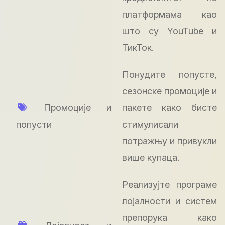
платформама као
што су YouTube и
ТикТок.
Понудите попусте,
сезонске промоције и
Промоције и
пакете како бисте
попусти
стимулисали
потражњу и привукли
више купаца.
Реализујте програме
лојалности и систем
препорука како