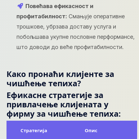
Повећава ефикасност и
профитабилност:
Смањује оперативне
трошкове, убрзава доставу услуга и
побољшава укупне пословне перформансе,
што доводи до веће профитабилности.
Како пронаћи клијенте за
чишћење тепиха?
Ефикасне стратегије за
привлачење клијената у
фирму за чишћење тепиха:
Стратегија
Опис