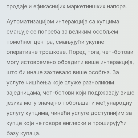
продаје и ефикаснијих маркетиншких напора.
Аутоматизацијом интеракција са купцима
смањује се потреба за великим особљем
помоћног центра, смањујући укупне
оперативне трошкове. Поред тога, чет-ботови
могу истовремено обрадити више интеракција,
што би иначе захтевало више особља. За
услуге чишћења које служе разноликим
заједницама, чет-ботови који подржавају више
језика могу значајно побољшати међународну
услугу купцима, чинећи услуге доступнијим за
купце који не говоре енглески и проширујући
базу купаца.