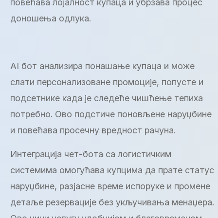
повећава лојалност купаца и убрзава процес
доношења одлука.
AI бот анализира понашање купаца и може
слати персонализоване промоције, попусте и
подсетнике када је следеће чишћење тепиха
потребно. Ово подстиче поновљене наруџбине
и повећава просечну вредност рачуна.
Интеграција чет-бота са логистичким
системима омогућава купцима да прате статус
наруџбине, разјасне време испоруке и промене
детаље резервације без укључивања менаџера.