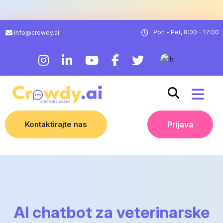
Pon - Pet, 8:00 - 17:00
info@crowdy.ai
Kontaktirajte nas
Prijava
AI chatbot za veterinarske