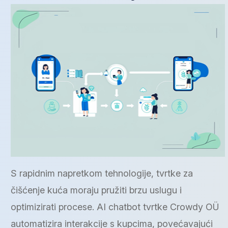
S rapidnim napretkom tehnologije, tvrtke za
čišćenje kuća moraju pružiti brzu uslugu i
optimizirati procese. AI chatbot tvrtke Crowdy OÜ
automatizira interakcije s kupcima, povećavajući