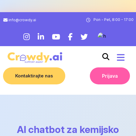
Pon - Pet, 8:00 - 17:00
info@crowdy.ai
Kontaktirajte nas
Prijava
AI chatbot za kemijsko