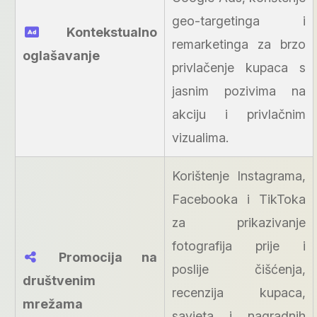
geo-targetinga i
Kontekstualno
remarketinga za brzo
oglašavanje
privlačenje kupaca s
jasnim pozivima na
akciju i privlačnim
vizualima.
Korištenje Instagrama,
Facebooka i TikToka
za prikazivanje
fotografija prije i
Promocija na
poslije čišćenja,
društvenim
recenzija kupaca,
mrežama
savjeta i nagradnih