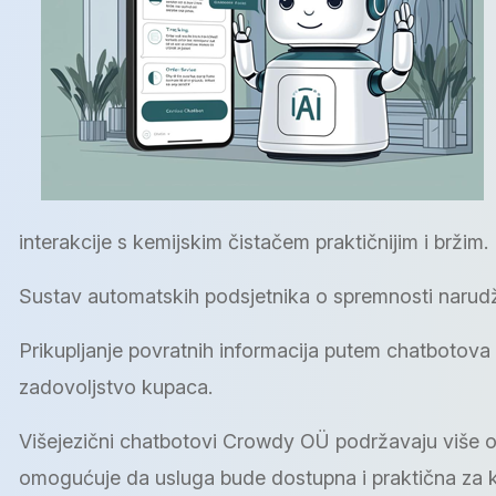
interakcije s kemijskim čistačem praktičnijim i bržim.
Sustav automatskih podsjetnika o spremnosti narudž
Prikupljanje povratnih informacija putem chatboto
zadovoljstvo kupaca.
Višejezični chatbotovi Crowdy OÜ podržavaju više od
omogućuje da usluga bude dostupna i praktična za kup