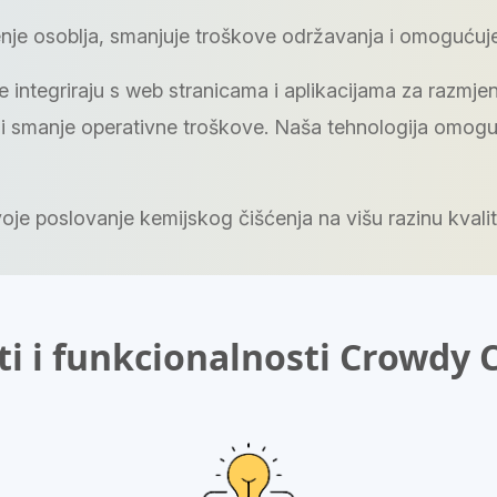
nje osoblja, smanjuje troškove održavanja i omogućuje 
se integriraju s web stranicama i aplikacijama za razm
 i smanje operativne troškove. Naša tehnologija omoguć
oje poslovanje kemijskog čišćenja na višu razinu kvalite
i i funkcionalnosti Crowdy