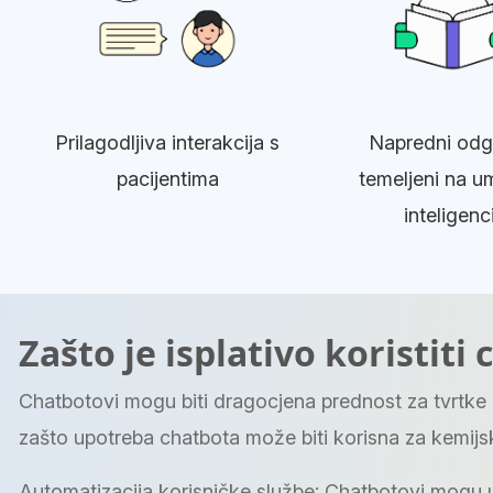
Prilagodljiva interakcija s
Napredni odg
pacijentima
temeljeni na u
inteligenci
Zašto je isplativo koristit
Chatbotovi mogu biti dragocjena prednost za tvrtke 
zašto upotreba chatbota može biti korisna za kemijsk
Automatizacija korisničke službe: Chatbotovi mogu uč