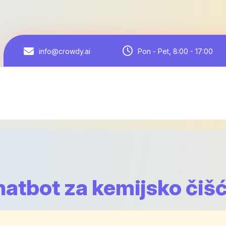
Pon - Pet, 8:00 - 17:00
info@crowdy.ai
hatbot za kemijsko čiš