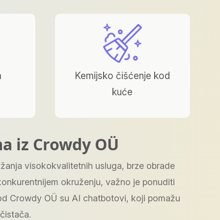
a
Kemijsko čišćenje kod
kuće
ma iz Crowdy OÜ
žanja visokokvalitetnih usluga, brze obrade
konkurentnijem okruženju, važno je ponuditi
je od Crowdy OÜ su AI chatbotovi, koji pomažu
 čistača.