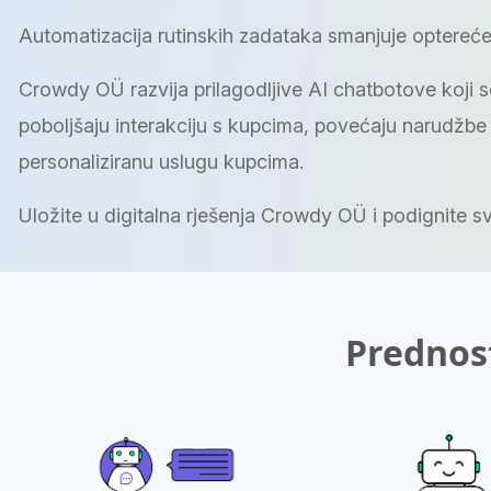
Automatizacija rutinskih zadataka smanjuje optereće
Crowdy OÜ razvija prilagodljive AI chatbotove koji 
poboljšaju interakciju s kupcima, povećaju narudžbe
personaliziranu uslugu kupcima.
Uložite u digitalna rješenja Crowdy OÜ i podignite sv
Prednost