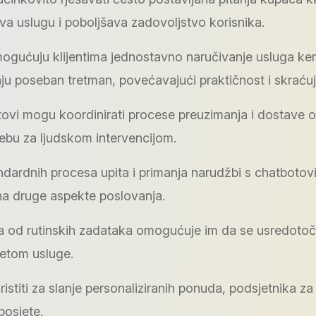
ava uslugu i poboljšava zadovoljstvo korisnika.
ogućuju klijentima jednostavno naručivanje usluga kem
aju poseban tretman, povećavajući praktičnost i skraću
otovi mogu koordinirati procese preuzimanja i dostave 
rebu za ljudskom intervencijom.
ndardnih procesa upita i primanja narudžbi s chatbotov
na druge aspekte poslovanja.
a od rutinskih zadataka omogućuje im da se usredotoče 
tetom usluge.
stiti za slanje personaliziranih ponuda, podsjetnika za
posjete.