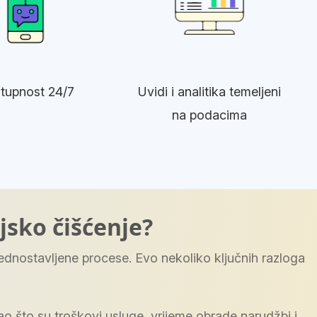
tupnost 24/7
Uvidi i analitika temeljeni
na podacima
ijsko čišćenje?
ednostavljene procese. Evo nekoliko ključnih razloga
o što su troškovi usluge, vrijeme obrade narudžbi i