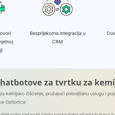
ovori
Besprijekorna integracija u
Dos
mjetnoj
CRM
ji
i chatbotove za tvrtku za kem
za kemijsko čišćenje, pružajući poboljšanu uslugu i poj
e čistionice:
inkovito rješavati često postavljana pitanja kupaca ka