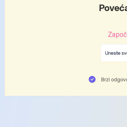
Poveća
Započn
Brzi odgovo