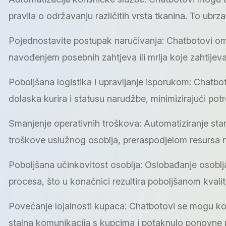
pravila o održavanju različitih vrsta tkanina. To ubrz
Pojednostavite postupak naručivanja: Chatbotovi om
navođenjem posebnih zahtjeva ili mrlja koje zahtijev
Poboljšana logistika i upravljanje isporukom: Chatb
dolaska kurira i statusu narudžbe, minimizirajući pot
Smanjenje operativnih troškova: Automatiziranje sta
troškove uslužnog osoblja, preraspodjelom resursa 
Poboljšana učinkovitost osoblja: Oslobađanje osoblj
procesa, što u konačnici rezultira poboljšanom kvali
Povećanje lojalnosti kupaca: Chatbotovi se mogu kori
stalna komunikacija s kupcima i potaknulo ponovne 