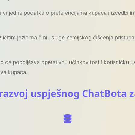
u vrijedne podatke o preferencijama kupaca i izvedbi int
itim jezicima čini usluge kemijskog čišćenja pristupačn
o da poboljšava operativnu učinkovitost i korisničku 
tva kupaca.
a razvoj uspješnog ChatBota 