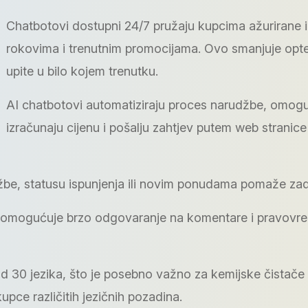
Chatbotovi dostupni 24/7 pružaju kupcima ažurirane 
rokovima i trenutnim promocijama. Ovo smanjuje opt
upite u bilo kojem trenutku.
AI chatbotovi automatiziraju proces narudžbe, omog
izračunaju cijenu i pošalju zahtjev putem web stranice 
be, statusu ispunjenja ili novim ponudama pomaže zadr
va omogućuje brzo odgovaranje na komentare i pravovr
 30 jezika, što je posebno važno za kemijske čistače 
ce različitih jezičnih pozadina.