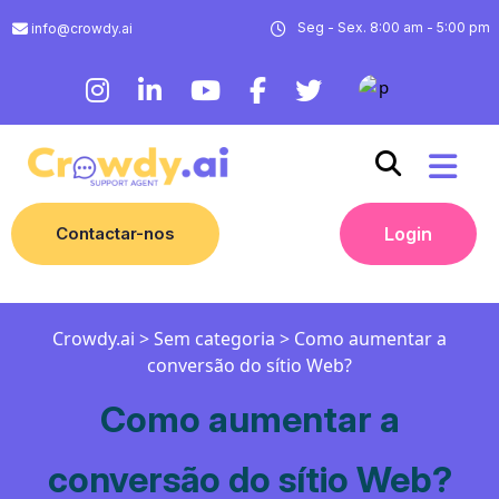
Seg - Sex. 8:00 am - 5:00 pm
info@crowdy.ai
Contactar-nos
Login
Crowdy.ai
>
Sem categoria
>
Como aumentar a
conversão do sítio Web?
Como aumentar a
conversão do sítio Web?