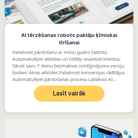
AI tērzēšanas robots paklāju ķīmiskai
tīrīšanai
Palieliniet pārdošanu ar mūsu gudro čatbotu
Automatizējiet atbildes un tūlītēji iesaistiet klientus.
Sāciet savu 7 dienu bezmaksas izmēģinājuma versiju
šodien! Ātras atbildes Palieliniet konversijas rādītājus
Automatizējiet pārdošanas procesu Labākais AI...
Lasīt vairāk