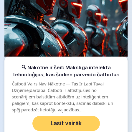
🔍 Nākotne ir šeit: Mākslīgā intelekta
tehnoloģijas, kas šodien pārveido čatbotus
Čatboti Vairs Nav Nākotne — Tas Ir Labi Tavai
Uzņēmējdarbībai Čatboti ir attīstījušies no
scenārijiem balstītām atbildēm uz inteliģentiem
palīgiem, kas saprot kontekstu, sazinās dabiski un
spēj paredzēt lietotāju vajadzības....
Lasīt vairāk