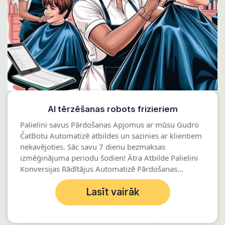
AI tērzēšanas robots frizieriem
Palielini savus Pārdošanas Apjomus ar mūsu Gudro
ČatBotu Automatizē atbildes un sazinies ar klientiem
nekavējoties. Sāc savu 7 dienu bezmaksas
izmēģinājuma periodu šodien! Ātra Atbilde Palielini
Konversijas Rādītājus Automatizē Pārdošanas...
Lasīt vairāk