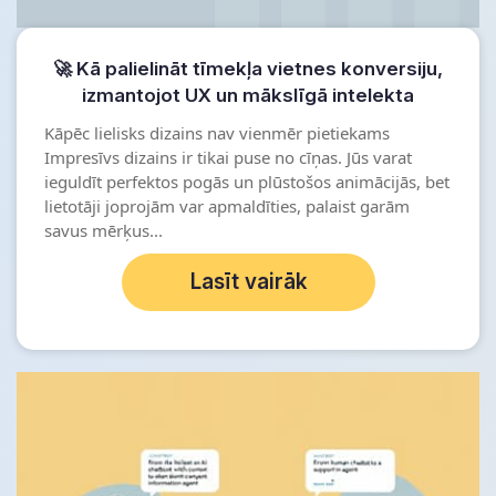
🚀 Kā palielināt tīmekļa vietnes konversiju,
izmantojot UX un mākslīgā intelekta
čatbotu
Kāpēc lielisks dizains nav vienmēr pietiekams
Impresīvs dizains ir tikai puse no cīņas. Jūs varat
ieguldīt perfektos pogās un plūstošos animācijās, bet
lietotāji joprojām var apmaldīties, palaist garām
savus mērķus...
Lasīt vairāk