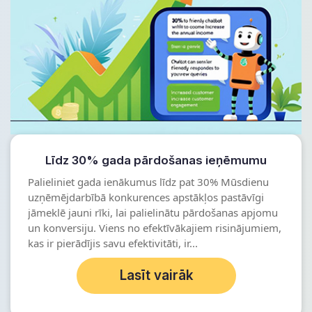
Līdz 30% gada pārdošanas ieņēmumu
Palieliniet gada ienākumus līdz pat 30% Mūsdienu
uzņēmējdarbībā konkurences apstākļos pastāvīgi
jāmeklē jauni rīki, lai palielinātu pārdošanas apjomu
un konversiju. Viens no efektīvākajiem risinājumiem,
kas ir pierādījis savu efektivitāti, ir...
Lasīt vairāk