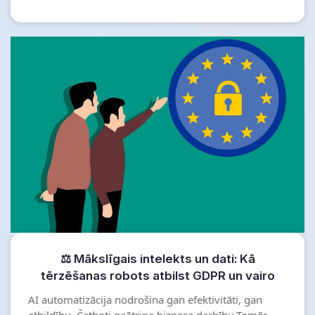
⚖ Mākslīgais intelekts un dati: Kā
tērzēšanas robots atbilst GDPR un vairo
uzticēšanos
AI automatizācija nodrošina gan efektivitāti, gan