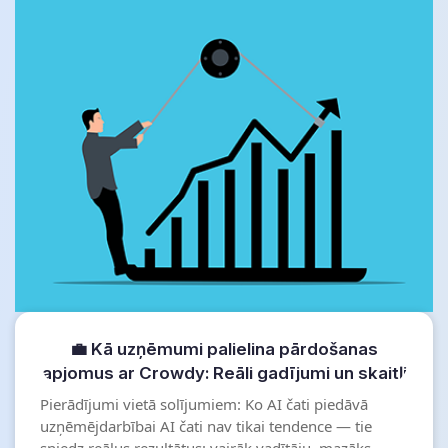
💼 Kā uzņēmumi palielina pārdošanas
apjomus ar Crowdy: Reāli gadījumi un skaitļi
Pierādījumi vietā solījumiem: Ko AI čati piedāvā
uzņēmējdarbībai AI čati nav tikai tendence — tie
sniedz reālus rezultātus: vairāk vadītāju, mazāks