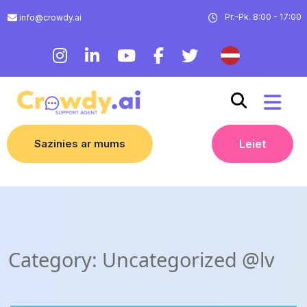
Pr.-Pk. 8:00 - 17:00
info@crowdy.ai
Sazinies ar mums
Leiet
Category:
Uncategorized @lv