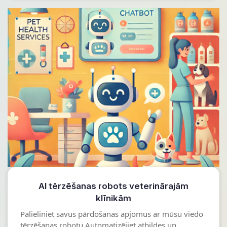
AI tērzēšanas robots veterinārajām
klīnikām
Palieliniet savus pārdošanas apjomus ar mūsu viedo
tērzēšanas robotu Automatizējiet atbildes un