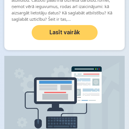
atbildību. Čatboti paātrina biznesa darbību.Tomēr,
ņemot vērā ieguvumus, rodas arī izaicinājumi: kā
aizsargāt lietotāju datus? Kā saglabāt atbilstību? Kā
saglabāt uzticību? Šeit ir tas,...
Lasīt vairāk