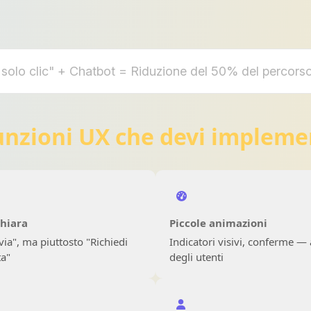
solo clic" + Chatbot = Riduzione del 50% del percorso
unzioni UX che devi impleme
chiara
Piccole animazioni
nvia", ma piuttosto "Richiedi
Indicatori visivi, conferme —
ta"
degli utenti