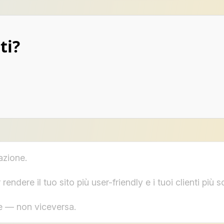
ti?
azione.
dere il tuo sito più user-friendly e i tuoi clienti più so
te — non viceversa.