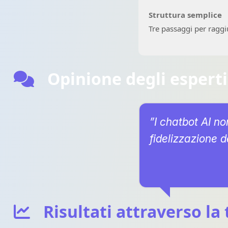
Struttura semplice
Tre passaggi per raggi
Opinione degli esperti
”I chatbot AI no
fidelizzazione de
Risultati attraverso la