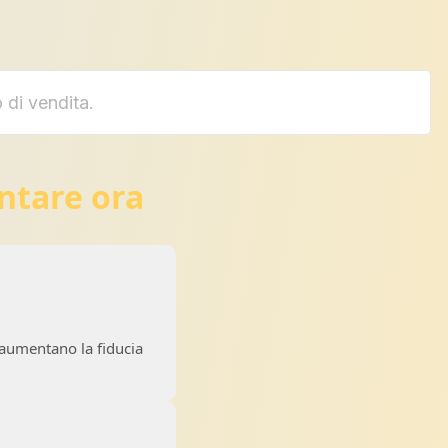
 di vendita.
ntare ora
 aumentano la fiducia