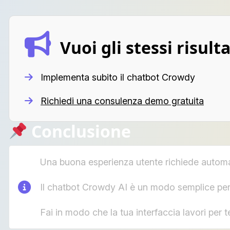
Vuoi gli stessi risulta
Implementa subito il chatbot Crowdy
Richiedi una consulenza demo gratuita
Conclusione
Una buona esperienza utente richiede autom
Il chatbot Crowdy AI è un modo semplice per ren
Fai in modo che la tua interfaccia lavori per 