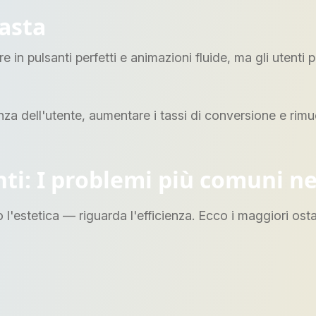
asta
e in pulsanti perfetti e animazioni fluide, ma gli utent
za dell'utente, aumentare i tassi di conversione e rimuov
ti: I problemi più comuni ne
lo l'estetica — riguarda l'efficienza. Ecco i maggiori ost