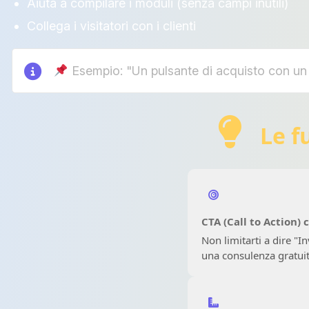
Aiuta a compilare i moduli (senza campi inutili)
Collega i visitatori con i clienti
Esempio: "Un pulsante di acquisto con un 
Le f
CTA (Call to Action) 
Non limitarti a dire "I
una consulenza gratui