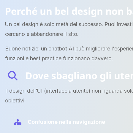
Perché un bel design non b
Un bel design è solo metà del successo. Puoi investir
cercano e abbandonare il sito.
Buone notizie: un chatbot AI può migliorare l'esperien
funzioni e best practice funzionano davvero.
Dove sbagliano gli uten
Il design dell'UI (interfaccia utente) non riguarda so
obiettivi:
Confusione nella navigazione