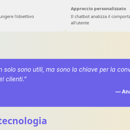
Approccio personalizzato
ungere l'obiettivo
Il chatbot analizza il comport
all'utente
n solo sono utili, ma sono la chiave per la con
i clienti.”
— Ana
 tecnologia