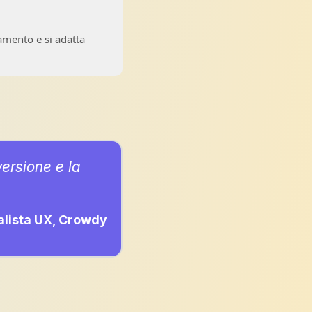
amento e si adatta
versione e la
lista UX, Crowdy