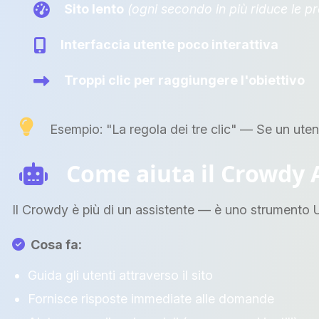
Sito lento
(ogni secondo in più riduce le p
Interfaccia utente poco interattiva
Troppi clic per raggiungere l'obiettivo
Esempio: "La regola dei tre clic" — Se un utente
Come aiuta il Crowdy 
Il Crowdy è più di un assistente — è uno strumento UX 
Cosa fa:
Guida gli utenti attraverso il sito
Fornisce risposte immediate alle domande