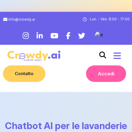
Lun. - Ven. 8:00 - 17:00
info@crowdy.ai
Contatto
Accedi
Chatbot AI per le lavanderie