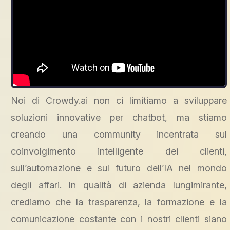
Noi di Crowdy.ai non ci limitiamo a sviluppare
soluzioni innovative per chatbot, ma stiamo
creando una community incentrata sul
coinvolgimento intelligente dei clienti,
sull’automazione e sul futuro dell’IA nel mondo
degli affari. In qualità di azienda lungimirante,
crediamo che la trasparenza, la formazione e la
comunicazione costante con i nostri clienti siano