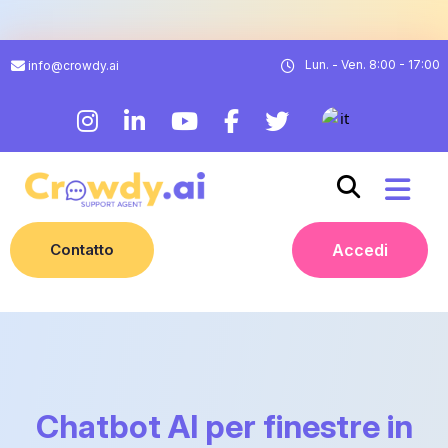
Lun. - Ven. 8:00 - 17:00
info@crowdy.ai
Contatto
Accedi
Chatbot AI per finestre in