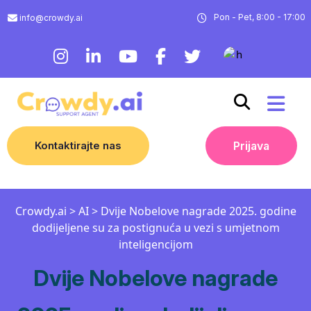
Pon - Pet, 8:00 - 17:00
info@crowdy.ai
Kontaktirajte nas
Prijava
Crowdy.ai
>
AI
>
Dvije Nobelove nagrade 2025. godine
dodijeljene su za postignuća u vezi s umjetnom
inteligencijom
Dvije Nobelove nagrade