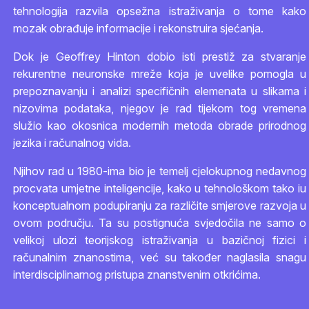
tehnologija razvila opsežna istraživanja o tome kako
mozak obrađuje informacije i rekonstruira sjećanja.
Dok je Geoffrey Hinton dobio isti prestiž za stvaranje
rekurentne neuronske mreže koja je uvelike pomogla u
prepoznavanju i analizi specifičnih elemenata u slikama i
nizovima podataka, njegov je rad tijekom tog vremena
služio kao okosnica modernih metoda obrade prirodnog
jezika i računalnog vida.
Njihov rad u 1980-ima bio je temelj cjelokupnog nedavnog
procvata umjetne inteligencije, kako u tehnološkom tako iu
konceptualnom podupiranju za različite smjerove razvoja u
ovom području. Ta su postignuća svjedočila ne samo o
velikoj ulozi teorijskog istraživanja u bazičnoj fizici i
računalnim znanostima, već su također naglasila snagu
interdisciplinarnog pristupa znanstvenim otkrićima.