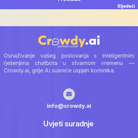
Navigacija
post:
N
Sljedeći
objava
p
Osnaživanje vašeg poslovanja s inteligentnim
rješenjima chatbota u stvarnom vremenu —
Crowdy.ai, gdje AI susreće uspjeh korisnika.
info@crowdy.ai
Uvjeti suradnje