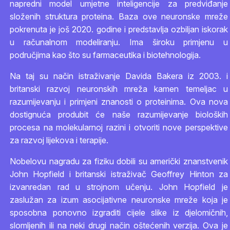
napredni model umjetne inteligencije za predviđanje
složenih struktura proteina. Baza ove neuronske mreže
pokrenuta je još 2020. godine i predstavlja ozbiljan iskorak
u računalnom modeliranju. Ima široku primjenu u
područjima kao što su farmaceutika i biotehnologija.
Na taj su način istraživanje Davida Bakera iz 2003. i
britanski razvoj neuronskih mreža kamen temeljac u
razumijevanju i primjeni znanosti o proteinima. Ova nova
dostignuća produbit će naše razumijevanje bioloških
procesa na molekularnoj razini i otvoriti nove perspektive
za razvoj lijekova i terapije.
Nobelovu nagradu za fiziku dobili su američki znanstvenik
John Hopfield i britanski istraživač Geoffrey Hinton za
izvanredan rad u strojnom učenju. John Hopfield je
zaslužan za izum asocijativne neuronske mreže koja je
sposobna ponovno izgraditi cijele slike iz djelomičnih,
slomljenih ili na neki drugi način oštećenih verzija. Ova je