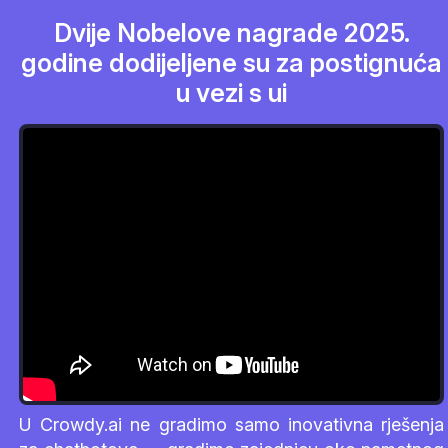
Dvije Nobelove nagrade 2025.
godine dodijeljene su za postignuća
u vezi s ui
U Crowdy.ai ne gradimo samo inovativna rješenja