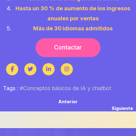
Hasta un 30 % de aumento de los ingresos
anuales por ventas
Más de 30 idiomas admitidos
Contactar
Tags :
#Conceptos básicos de IA y chatbot
Navegación
Previous
Anterior
post:
N
Siguiente
de
p
entradas