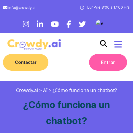
Lun-Vie 8:00 a 17:00 Hrs.
info@crowdy.ai
Contactar
Entrar
Crowdy.ai
>
AI
>
¿Cómo funciona un chatbot?
¿Cómo funciona un
chatbot?