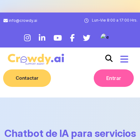
Lun-Vie 8:00 a 17:00 Hrs.
info@crowdy.ai
Contactar
Entrar
Chatbot de IA para servicios